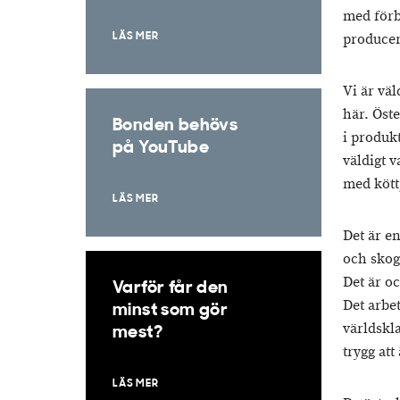
med förb
producer
LÄS MER
Vi är vä
här. Öst
Bonden behövs
i produk
på YouTube
väldigt 
med kött
LÄS MER
Det är e
och skog
Det är o
Varför får den
Det arbe
minst som gör
världskla
mest?
trygg att
LÄS MER