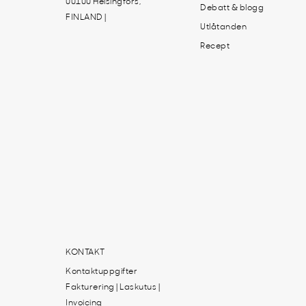
00100 Helsingfors,
Debatt & blogg
FINLAND |
Utlåtanden
Recept
KONTAKT
Kontaktuppgifter
Fakturering | Laskutus |
Invoicing