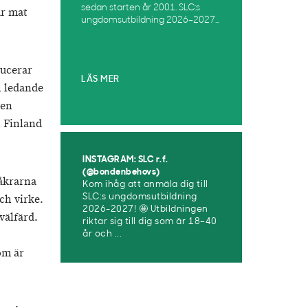
sedan starten år 2001. SLC:s
år mat
ungdomsutbildning 2026–2027...
ducerar
LÄS MER
h ledande
 en
h Finland
INSTAGRAM: SLC r.f.
(@bondenbehovs)
 åkrarna
Kom ihåg att anmäla dig till
ch virke.
SLC:s ungdomsutbildning
2026-2027! 🤩 Utbildningen
välfärd.
riktar sig till dig som är 18–40
år och ...
om är