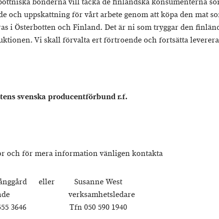
bottniska bönderna vill tacka de finländska konsumenterna so
de och uppskattning för vårt arbete genom att köpa den mat s
as i Österbotten och Finland. Det är ni som tryggar den finlän
tionen. Vi skall förvalta ert förtroende och fortsätta leverera
tens svenska producentförbund r.f.
or och för mera information vänligen kontakta
Långgård eller Susanne West
rande verksamhetsledare
0 555 3646 Tfn 050 590 1940