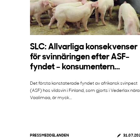
SLC: Allvarliga konsekvenser
för svinnäringen efter ASF-
fyndet – konsumentern...
Det första konstaterade fyndet av afrikansk svinpest
(ASF) hos vildsvin i Finland, som gjorts i Vederlax nära
Vaalimaa, är myck...
PRESSMEDDELANDEN
31.07.20