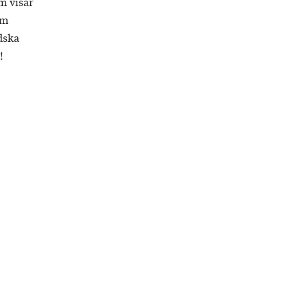
m visar
om
dska
!