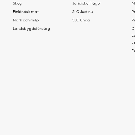
Skog
Juridiska frågor
M
Finländsk mat
SLC Just nu
P
Mark och miljö
SLC Unga
P
Landsbygdsföretag
D
L
v
F