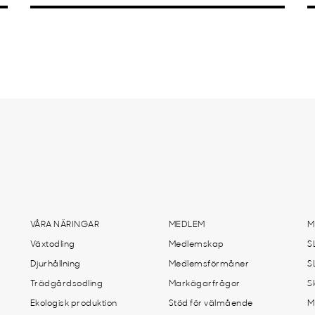
VÅRA NÄRINGAR
MEDLEM
M
Växtodling
Medlemskap
S
Djurhållning
Medlemsförmåner
S
Trädgårdsodling
Markägarfrågor
S
Ekologisk produktion
Stöd för välmående
M