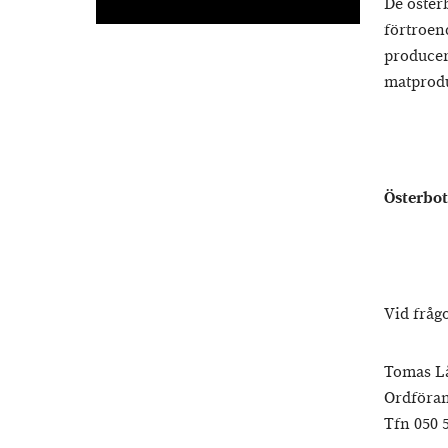
De öster
förtroen
producer
matproduk
Österbot
Vid fråg
Tomas 
Ordfö
Tfn 05