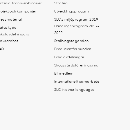
aterial från webbinarier
Strategi
rojekt och kampanjer
Utvecklingsprogam
ressmaterial
SLC:s miljöprogram 2019
Handlingsprogram 2017-
ataskydd
2022
okalavdelningars
erksamhet
Ställningstaganden
AQ
Producentförbunden
Lokalavdelningar
Skogsvårdsföreningarna
Bli medlem
Internationellt samarbete
SLC in other languages