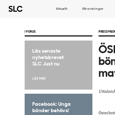
Aktuellt
Våra näringar
I FOKUS
PRESSMED
ÖSP
Läs senaste
nyhetsbrevet
bön
SLC Just nu
ma
LÄS MER
Uttaland
Facebook: Unga
bönder behövs!
Österbot