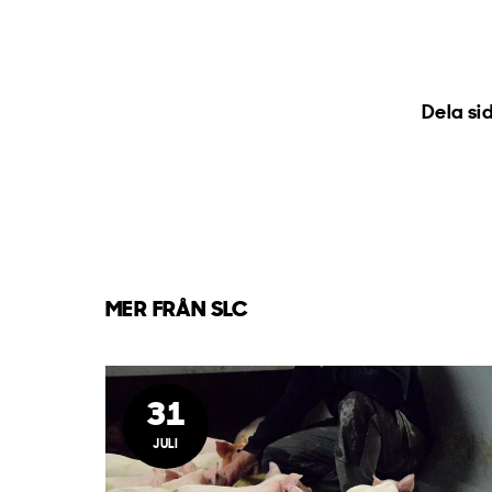
Dela si
MER FRÅN SLC
31
JULI