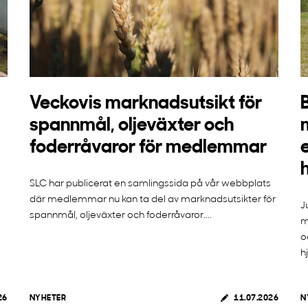
Veckovis marknadsutsikt för
spannmål, oljeväxter och
foderråvaror för medlemmar
SLC har publicerat en samlingssida på vår webbplats
där medlemmar nu kan ta del av marknadsutsikter för
J
spannmål, oljeväxter och foderråvaror....
m
o
h
26
NYHETER
11.07.2026
N