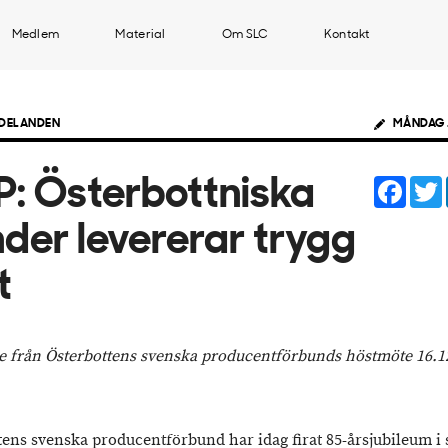
Medlem
Material
Om SLC
Kontakt
DELANDEN
MÅNDAG 
Face
: Österbottniska
der levererar trygg
t
e från Österbottens svenska producentförbunds höstmöte 16.1
tens svenska producentförbund har idag firat 85-årsjubileum 