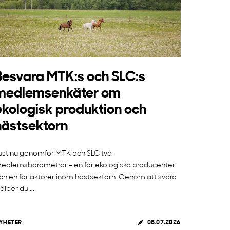
Besvara MTK:s och SLC:s
medlemsenkäter om
ekologisk produktion och
hästsektorn
ust nu genomför MTK och SLC två
edlemsbarometrar – en för ekologiska producenter
ch en för aktörer inom hästsektorn. Genom att svara
jälper du ...
YHETER
08.07.2026