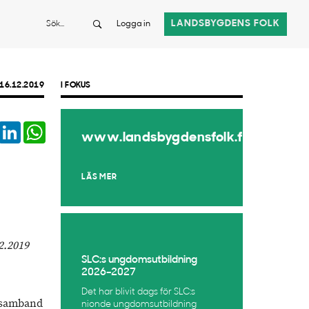
Sök
LANDSBYGDENS FOLK
Logga in
16.12.2019
I FOKUS
book
Twitter
LinkedIn
WhatsApp
www.landsbygdensfolk.fi
LÄS MER
2.2019
SLC:s ungdomsutbildning
2026–2027
Det har blivit dags för SLC:s
i samband
nionde ungdomsutbildning