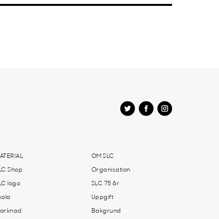
ATERIAL
OM SLC
LC Shop
Organisation
LC logo
SLC 75 år
kola
Uppgift
arknad
Bakgrund