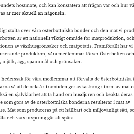
undets höstmöte, och kan konstatera att frågan var och hur v
as är mer aktuell än någonsin.
ldigt stolta över våra österbottniska bönder och den mat vi pro
erbotten är ett nationellt viktigt område för matproduktion, oc
tionen av växthusgrönsaker och matpotatis. Framförallt har vi
varierande produktion, våra medlemmar förser Österbotten oc
, mjölk, ägg, spannmål och grönsaker.
n hederssak för våra medlemmar att förvalta de österbottniska
arna så att de också i framtiden ger avkastning i form av mat o
ckså en självklarhet att ta hand om husdjuren och beakta deras 
te som görs av de österbottniska bönderna resulterar i mat av
ss. Mat som produceras på ett hållbart och miljövänligt sätt, s
 äta och vars ursprung går att spåra.