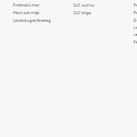
Finländsk mat
SLC Just nu
P
Mark och miljö
SLC Unga
P
Landsbygdsföretag
D
L
v
F