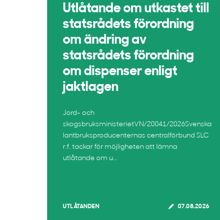
Utlåtande om utkastet till
statsrådets förordning
om ändring av
statsrådets förordning
om dispenser enligt
jaktlagen
Jord- och
skogsbruksministerietVN/20041/2026Svenska
lantbruksproducenternas centralförbund SLC
r.f. tackar för möjligheten att lämna
utlåtande om u...
UTLÅTANDEN
07.08.2026