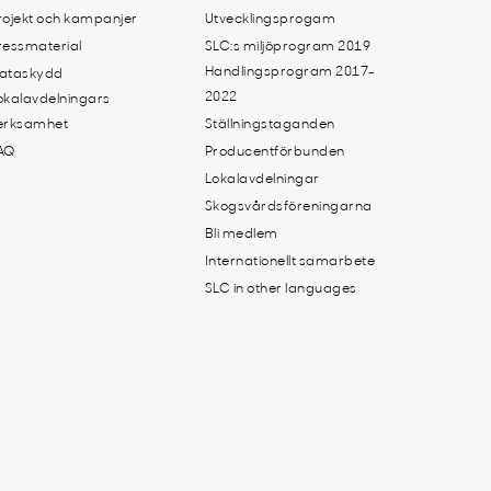
rojekt och kampanjer
Utvecklingsprogam
ressmaterial
SLC:s miljöprogram 2019
Handlingsprogram 2017-
ataskydd
2022
okalavdelningars
erksamhet
Ställningstaganden
AQ
Producentförbunden
Lokalavdelningar
Skogsvårdsföreningarna
Bli medlem
Internationellt samarbete
SLC in other languages