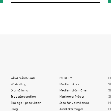
VÅRA NÄRINGAR
MEDLEM
M
Växtodling
Medlemskap
S
Djurhållning
Medlemsförmåner
S
Trädgårdsodling
Markägarfrågor
S
Ekologisk produktion
Stöd för välmående
M
Skog
Juridiska frågor
M