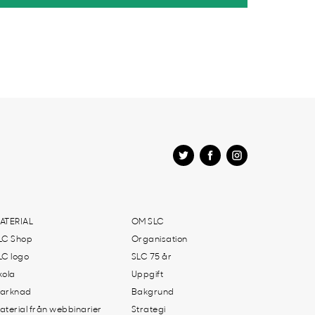
ATERIAL
OM SLC
LC Shop
Organisation
LC logo
SLC 75 år
kola
Uppgift
arknad
Bakgrund
aterial från webbinarier
Strategi