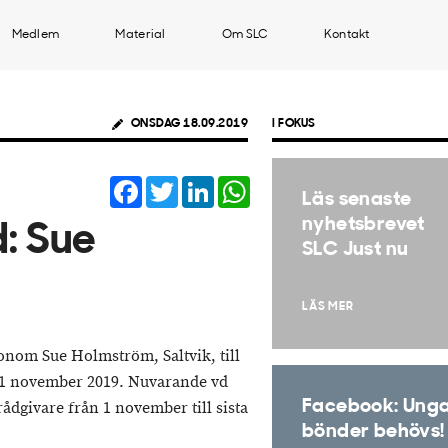
Medlem
Material
Om SLC
Kontakt
ONSDAG 18.09.2019
I FOKUS
Facebook
Twitter
LinkedIn
WhatsApp
Läs senaste
nyhetsbrevet
: Sue
SLC Just nu
LÄS MER
onom Sue Holmström, Saltvik, till
 1 november 2019. Nuvarande vd
Facebook: Ung
dgivare från 1 november till sista
bönder behövs!