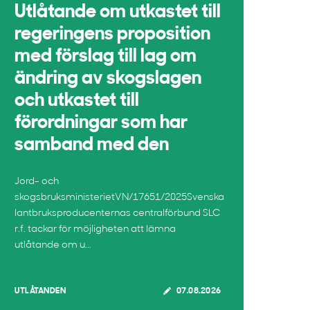
Utlåtande om utkastet till
regeringens proposition
med förslag till lag om
ändring av skogslagen
och utkastet till
förordningar som har
samband med den
Jord- och
skogsbruksministerietVN/17651/2025Svenska
lantbruksproducenternas centralförbund SLC
r.f. tackar för möjligheten att lämna
utlåtande om u...
UTLÅTANDEN
07.08.2026