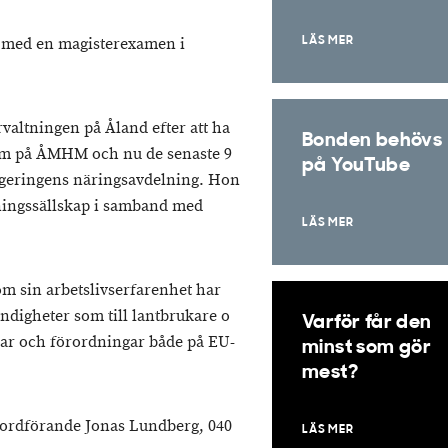
 med en magisterexamen i
LÄS MER
valtningen på Åland efter att ha
Bonden behövs
 som på ÅMHM och nu de senaste 9
på YouTube
geringens näringsavdelning. Hon
lningssällskap i samband med
LÄS MER
m sin arbetslivserfarenhet har
yndigheter som till lantbrukare o
Varför får den
agar och förordningar både på EU-
minst som gör
mest?
eordförande Jonas Lundberg, 040
LÄS MER