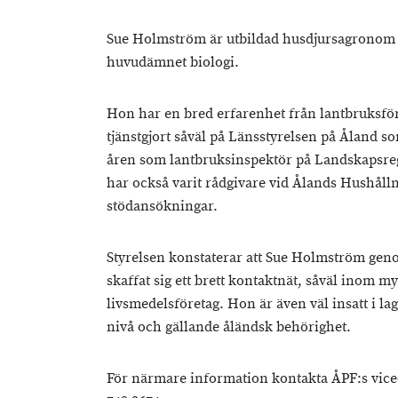
Sue Holmström är utbildad husdjursagronom
huvudämnet biologi.
Hon har en bred erfarenhet från lantbruksför
tjänstgjort såväl på Länsstyrelsen på Åland
åren som lantbruksinspektör på Landskapsre
har också varit rådgivare vid Ålands Hushål
stödansökningar.
Styrelsen konstaterar att Sue Holmström geno
skaffat sig ett brett kontaktnät, såväl inom m
livsmedelsföretag. Hon är även väl insatt i l
nivå och gällande åländsk behörighet.
För närmare information kontakta ÅPF:s vic