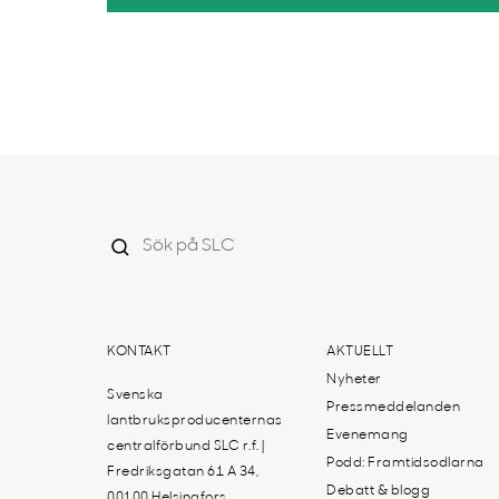
KONTAKT
AKTUELLT
Nyheter
Svenska
Pressmeddelanden
lantbruksproducenternas
Evenemang
centralförbund SLC r.f. |
Podd: Framtidsodlarna
Fredriksgatan 61 A 34,
Debatt & blogg
00100 Helsingfors,