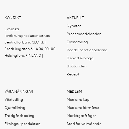
KONTAKT
AKTUELLT
Nyheter
Svenska
Pressmeddelanden
lantbruksproducenternas
Evenemang
centralförbund SLC r.f. |
Fredriksgatan 61 A 34, 00100
Podd: Framtidsodlarna
Helsingfors, FINLAND |
Debatt & blogg
Utlåtanden
Recept
VÅRA NÄRINGAR
MEDLEM
Växtodling
Medlemskap
Djurhållning
Medlemsförmåner
Trädgårdsodling
Markägarfrågor
Ekologisk produktion
Stöd för välmående