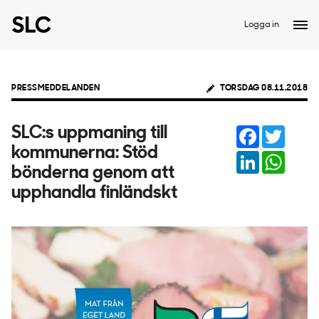
Logga in
PRESSMEDDELANDEN
TORSDAG 08.11.2018
Facebook
Twitter
SLC:s uppmaning till
kommunerna: Stöd
LinkedIn
Whats
bönderna genom att
upphandla finländskt