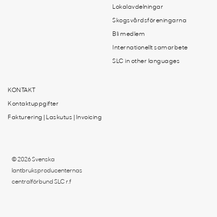
Lokalavdelningar
Skogsvårdsföreningarna
Bli medlem
Internationellt samarbete
SLC in other languages
KONTAKT
Kontaktuppgifter
Fakturering | Laskutus | Invoicing
© 2026 Svenska
lantbruksproducenternas
centralförbund SLC r.f