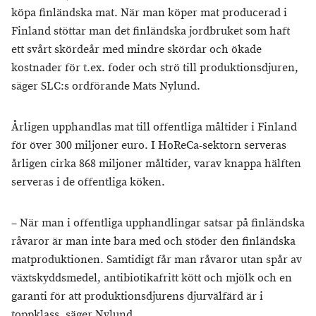
köpa finländska mat. När man köper mat producerad i
Finland stöttar man det finländska jordbruket som haft
ett svårt skördeår med mindre skördar och ökade
kostnader för t.ex. foder och strö till produktionsdjuren,
säger SLC:s ordförande Mats Nylund.
Årligen upphandlas mat till offentliga måltider i Finland
för över 300 miljoner euro. I HoReCa-sektorn serveras
årligen cirka 868 miljoner måltider, varav knappa hälften
serveras i de offentliga köken.
– När man i offentliga upphandlingar satsar på finländska
råvaror är man inte bara med och stöder den finländska
matproduktionen. Samtidigt får man råvaror utan spår av
växtskyddsmedel, antibiotikafritt kött och mjölk och en
garanti för att produktionsdjurens djurvälfärd är i
toppklass, säger Nylund.