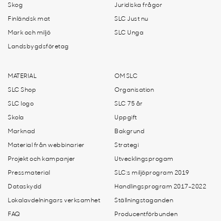
Skog
Juridiska frågor
Finländsk mat
SLC Just nu
Mark och miljö
SLC Unga
Landsbygdsföretag
MATERIAL
OM SLC
SLC Shop
Organisation
SLC logo
SLC 75 år
Skola
Uppgift
Marknad
Bakgrund
Material från webbinarier
Strategi
Projekt och kampanjer
Utvecklingsprogam
Pressmaterial
SLC:s miljöprogram 2019
Dataskydd
Handlingsprogram 2017-2022
Lokalavdelningars verksamhet
Ställningstaganden
FAQ
Producentförbunden