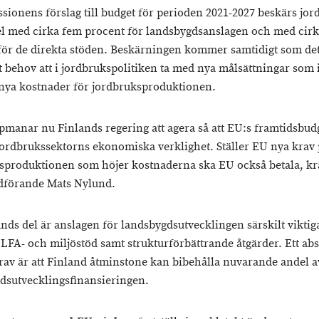
sionens förslag till budget för perioden 2021-2027 beskärs jor
 med cirka fem procent för landsbygdsanslagen och med cirk
för de direkta stöden. Beskärningen kommer samtidigt som det
at behov att i jordbrukspolitiken ta med nya målsättningar som i
nya kostnader för jordbruksproduktionen.
pmanar nu Finlands regering att agera så att EU:s framtidsbudg
jordbrukssektorns ekonomiska verklighet. Ställer EU nya krav
sproduktionen som höjer kostnaderna ska EU också betala, kr
dförande Mats Nylund.
ands del är anslagen för landsbygdsutvecklingen särskilt vikti
 LFA- och miljöstöd samt strukturförbättrande åtgärder. Ett abs
av är att Finland åtminstone kan bibehålla nuvarande andel a
dsutvecklingsfinansieringen.