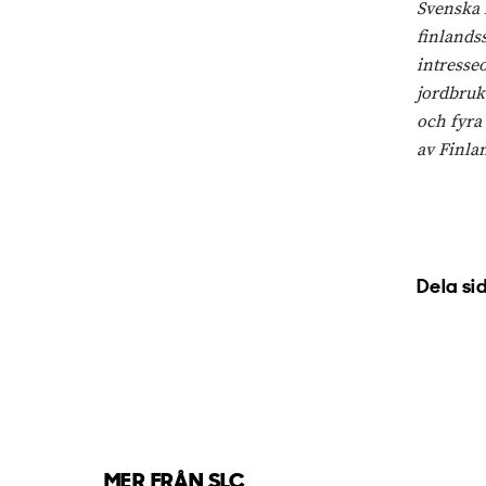
Svenska 
finlands
intresse
jordbruk
och fyra
av Finla
Dela si
MER FRÅN SLC