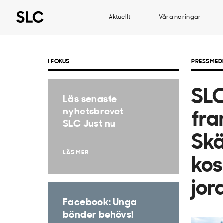
Aktuellt
Våra näringar
I FOKUS
PRESSMED
​SL
Läs senaste
nyhetsbrevet
fra
SLC Just nu
Skä
LÄS MER
kos
jor
Facebook: Unga
bönder behövs!