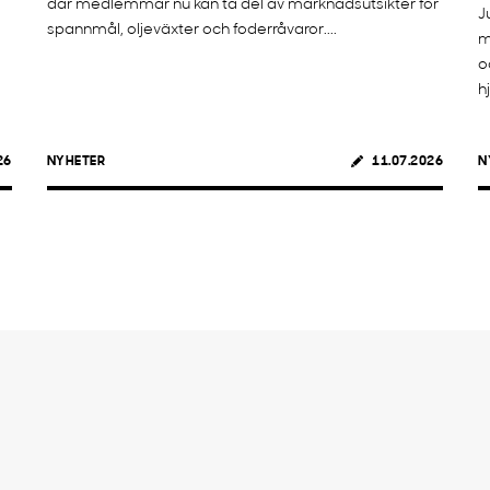
där medlemmar nu kan ta del av marknadsutsikter för
J
spannmål, oljeväxter och foderråvaror....
m
o
h
26
NYHETER
11.07.2026
N