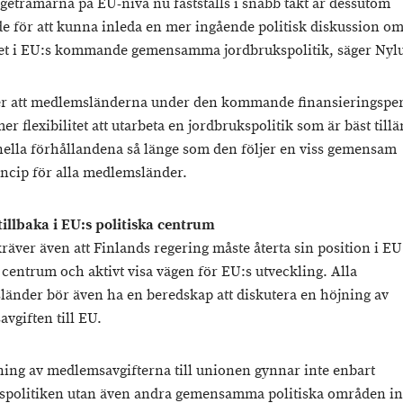
dgetramarna på EU-nivå nu fastställs i snabb takt är dessutom
e för att kunna inleda en mer ingående politisk diskussion om
et i EU:s kommande gemensamma jordbrukspolitik, säger Nyl
r att medlemsländerna under den kommande finansieringspe
er flexibilitet att utarbeta en jordbrukspolitik som är bäst till
nella förhållandena så länge som den följer en viss gemensam
ncip för alla medlemsländer.
tillbaka i EU:s politiska centrum
räver även att Finlands regering måste återta sin position i EU
 centrum och aktivt visa vägen för EU:s utveckling. Alla
änder bör även ha en beredskap att diskutera en höjning av
vgiften till EU.
ning av medlemsavgifterna till unionen gynnar inte enbart
spolitiken utan även andra gemensamma politiska områden i