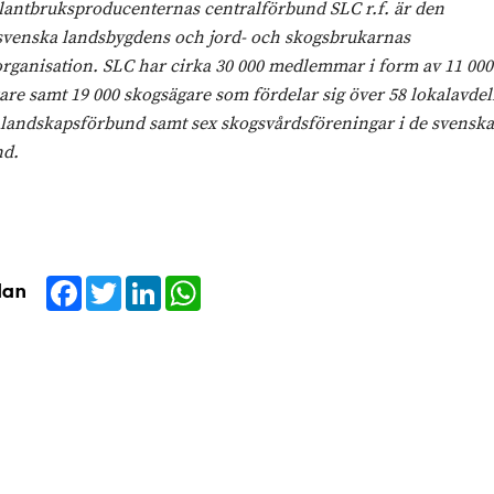
lantbruksproducenternas centralförbund SLC r.f. är den
svenska landsbygdens och jord- och skogsbrukarnas
organisation. SLC har cirka 30 000 medlemmar i form av 11 000
are samt 19 000 skogsägare som fördelar sig över 58 lokalavde
 landskapsförbund samt sex skogsvårdsföreningar i de svenska
nd.
Facebook
Twitter
LinkedIn
WhatsApp
dan