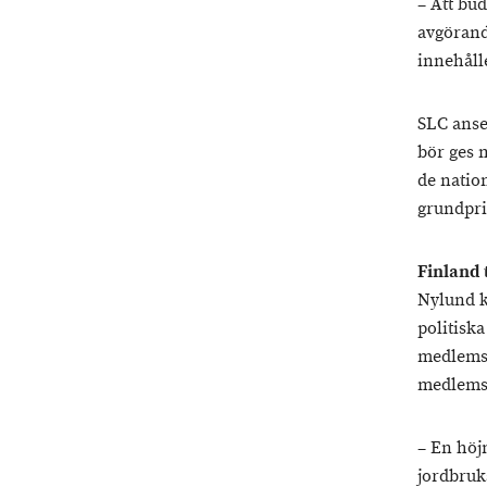
– Att bu
avgörand
innehåll
SLC anse
bör ges m
de natio
grundpri
Finland 
Nylund k
politiska
medlemsl
medlemsa
– En höj
jordbruk