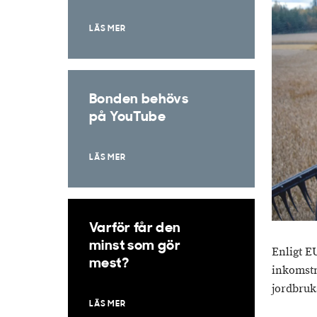
LÄS MER
Bonden behövs
på YouTube
LÄS MER
Varför får den
minst som gör
Enligt E
mest?
inkomstni
jordbruk
LÄS MER