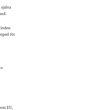
 själva
und.
rioden
ämpad för
:s
nom EU,