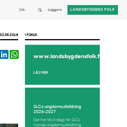
Sök
LANDSBYGDENS FOLK
Logga in
02.05.2018
I FOKUS
book
Twitter
LinkedIn
WhatsApp
www.landsbygdensfolk.fi
LÄS MER
SLC:s ungdomsutbildning
2026–2027
Det har blivit dags för SLC:s
nionde ungdomsutbildning