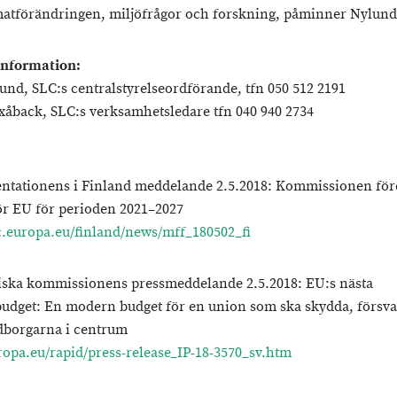
imatförändringen, miljöfrågor och forskning, påminner Nylund
information:
und, SLC:s centralstyrelseordförande, tfn 050 512 2191
xåback, SLC:s verksamhetsledare tfn 040 940 2734
entationens i Finland meddelande 2.5.2018: Kommissionen för
ör EU för perioden 2021–2027
ec.europa.eu/finland/news/mff_180502_fi
iska kommissionens pressmeddelande 2.5.2018: EU:s nästa
budget: En modern budget för en union som ska skydda, försv
dborgarna i centrum
uropa.eu/rapid/press-release_IP-18-3570_sv.htm