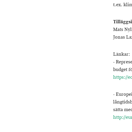
t.ex. kl
Tilläggs
Mats Nyl
Jonas La
Länkar:
- Repres
budget f
https://
- Europe
långtids
sätta me
http://e