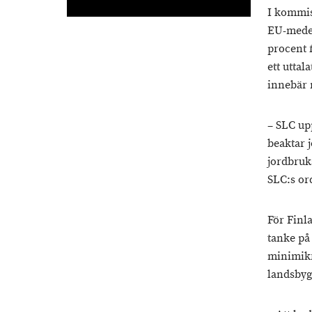
I kommis
EU-medel
procent 
ett uttal
innebär 
– SLC up
beaktar 
jordbruk
SLC:s or
För Finl
tanke på
minimikr
landsbyg