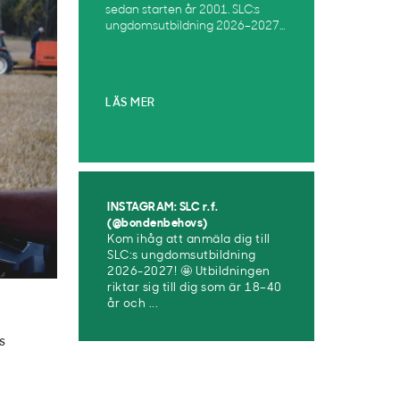
sedan starten år 2001. SLC:s
ungdomsutbildning 2026–2027...
LÄS MER
INSTAGRAM: SLC r.f.
(@bondenbehovs)
Kom ihåg att anmäla dig till
SLC:s ungdomsutbildning
2026-2027! 🤩 Utbildningen
riktar sig till dig som är 18–40
år och ...
s