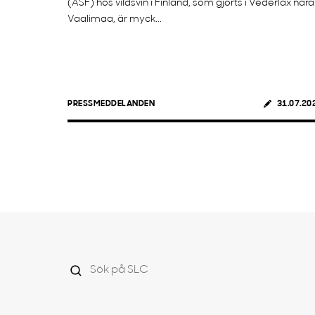
(ASF) hos vildsvin i Finland, som gjorts i Vederlax nära
Vaalimaa, är myck...
PRESSMEDDELANDEN
31.07.20