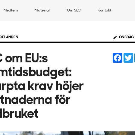
Medlem
Material
Om SLC
Kontakt
DELANDEN
ONSDAG 
Face
C om EU:s
mtidsbudget:
rpta krav höjer
tnaderna för
dbruket