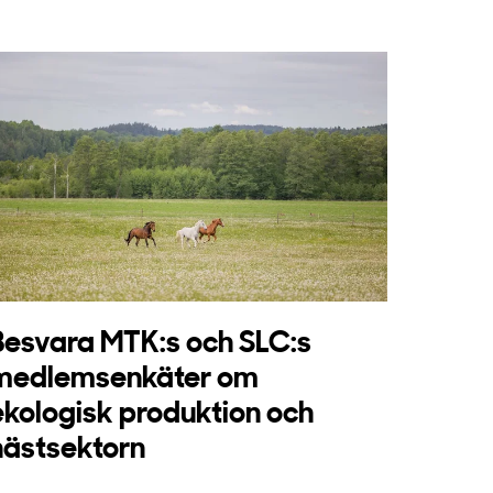
Besvara MTK:s och SLC:s
medlemsenkäter om
ekologisk produktion och
hästsektorn