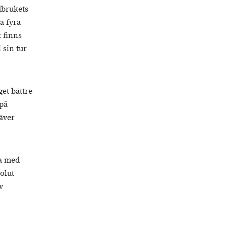
dbrukets
a fyra
 finns
 sin tur
et bättre
 på
äver
ga med
olut
v