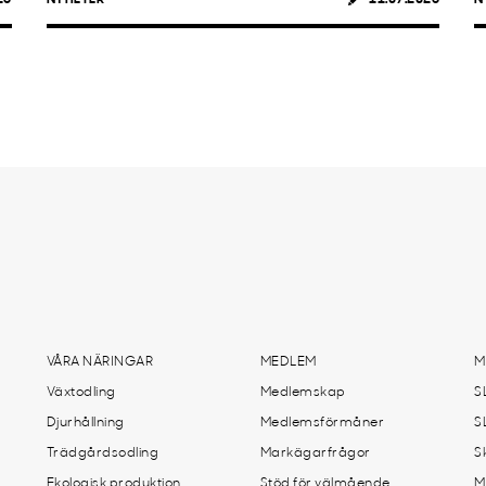
VÅRA NÄRINGAR
MEDLEM
M
Växtodling
Medlemskap
S
Djurhållning
Medlemsförmåner
S
Trädgårdsodling
Markägarfrågor
S
Ekologisk produktion
Stöd för välmående
M