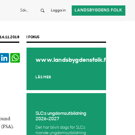
Sök
LANDSBYGDENS FOLK
Logga in
16.11.2018
I FOKUS
book
Twitter
LinkedIn
WhatsApp
www.landsbygdensfolk.fi
LÄS MER
SLC:s ungdomsutbildning
rbund
2026–2027
 (FSA).
Det har blivit dags för SLC:s
nionde ungdomsutbildning