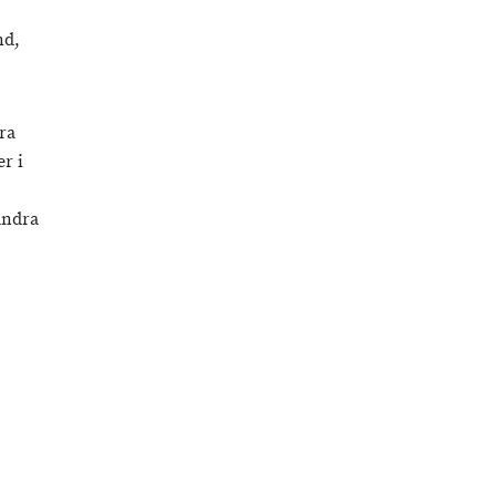
nd,
ra
r i
andra