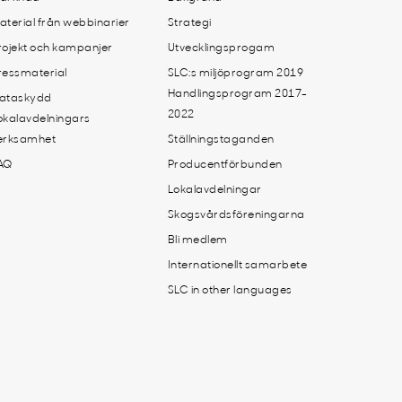
aterial från webbinarier
Strategi
rojekt och kampanjer
Utvecklingsprogam
ressmaterial
SLC:s miljöprogram 2019
Handlingsprogram 2017-
ataskydd
2022
okalavdelningars
erksamhet
Ställningstaganden
AQ
Producentförbunden
Lokalavdelningar
Skogsvårdsföreningarna
Bli medlem
Internationellt samarbete
SLC in other languages