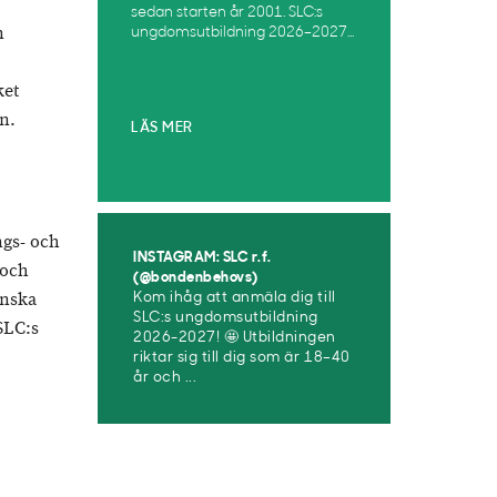
sedan starten år 2001. SLC:s
n
ungdomsutbildning 2026–2027...
ket
n.
LÄS MER
ngs- och
INSTAGRAM: SLC r.f.
 och
(@bondenbehovs)
enska
Kom ihåg att anmäla dig till
SLC:s ungdomsutbildning
SLC:s
2026-2027! 🤩 Utbildningen
riktar sig till dig som är 18–40
år och ...