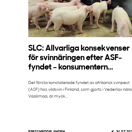
SLC: Allvarliga konsekvenser
för svinnäringen efter ASF-
fyndet – konsumentern...
Det första konstaterade fyndet av afrikansk svinpest
(ASF) hos vildsvin i Finland, som gjorts i Vederlax nära
Vaalimaa, är myck...
PRESSMEDDELANDEN
31.07.20