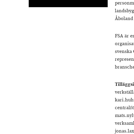
personme
landsbyg
Åboland
FSA är e
organisa
svenska 
represen
bransche
Tilläggs
verkstäl
kari.huh
centralf
mats.nyl
verksamh
jonas.la