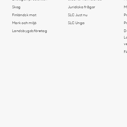
Skog
Juridiska frågor
M
Finländsk mat
SLC Just nu
P
Mark och miljö
SLC Unga
P
Landsbygdsföretag
D
L
v
F