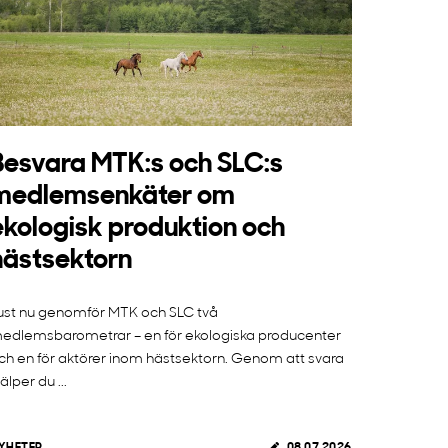
Besvara MTK:s och SLC:s
medlemsenkäter om
ekologisk produktion och
hästsektorn
ust nu genomför MTK och SLC två
edlemsbarometrar – en för ekologiska producenter
ch en för aktörer inom hästsektorn. Genom att svara
jälper du ...
YHETER
08.07.2026