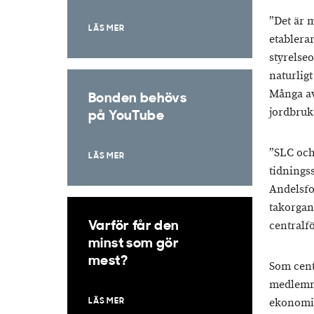
”Det är 
LÄS MER
etablera
styrelse
naturlig
Många av
Bonden behövs
jordbruk
på YouTube
”SLC och
LÄS MER
tidnings
Andelsfo
takorgan
central
Varför får den
minst som gör
mest?
Som centr
medlemm
ekonomis
LÄS MER