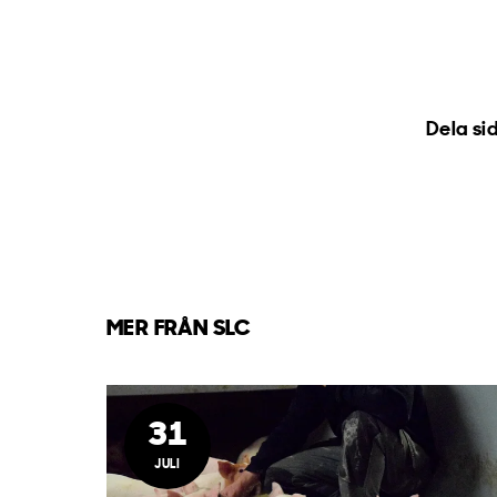
Dela si
MER FRÅN SLC
31
JULI