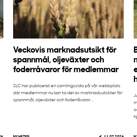
Veckovis marknadsutsikt för
spannmål, oljeväxter och
foderråvaror för medlemmar
SLC har publicerat en samlingssida på vår webbplats
där medlemmar nu kan ta del av marknadsutsikter för
J
spannmål, oljeväxter och foderråvaror....
m
o
h
26
NYHETER
11.07.2026
N