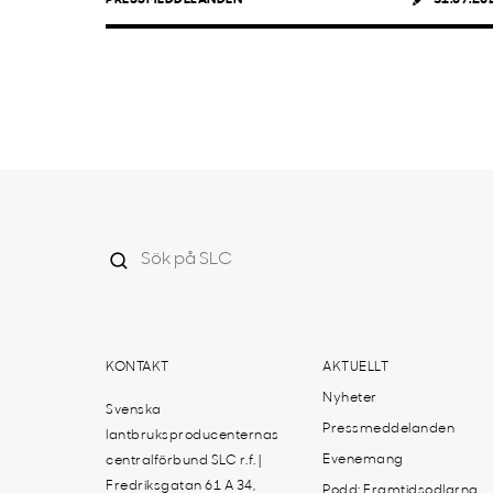
KONTAKT
AKTUELLT
Nyheter
Svenska
Pressmeddelanden
lantbruksproducenternas
Evenemang
centralförbund SLC r.f. |
Fredriksgatan 61 A 34,
Podd: Framtidsodlarna