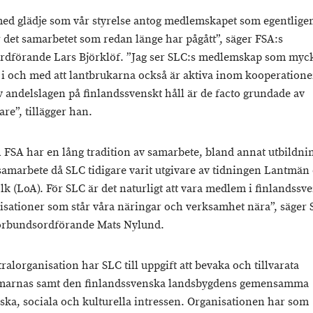
med glädje som vår styrelse antog medlemskapet som egentlige
r det samarbetet som redan länge har pågått”, säger FSA:s
ordförande Lars Björklöf. ”Jag ser SLC:s medlemskap som myc
t i och med att lantbrukarna också är aktiva inom kooperatione
 andelslagen på finlandssvenskt håll är de facto grundade av
are”, tillägger han.
 FSA har en lång tradition av samarbete, bland annat utbildni
samarbete då SLC tidigare varit utgivare av tidningen Lantmän
lk (LoA). För SLC är det naturligt att vara medlem i finlandssv
isationer som står våra näringar och verksamhet nära”, säger 
förbundsordförande Mats Nylund.
alorganisation har SLC till uppgift att bevaka och tillvarata
arnas samt den finlandssvenska landsbygdens gemensamma
ka, sociala och kulturella intressen. Organisationen har som