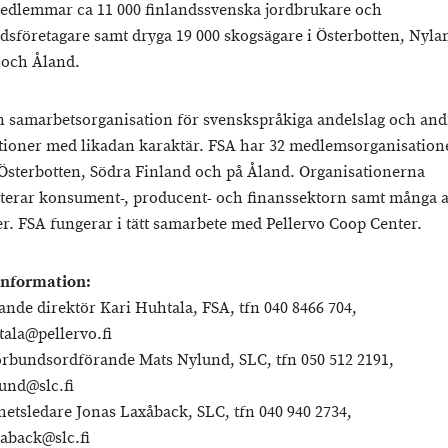
dlemmar ca 11 000 finlandssvenska jordbrukare och
dsföretagare samt dryga 19 000 skogsägare i Österbotten, Nyla
 och Åland.
n samarbetsorganisation för svenskspråkiga andelslag och and
tioner med likadan karaktär. FSA har 32 medlemsorganisatione
Österbotten, Södra Finland och på Åland. Organisationerna
terar konsument-, producent- och finanssektorn samt många 
r. FSA fungerar i tätt samarbete med Pellervo Coop Center.
information:
lande direktör Kari Huhtala, FSA, tfn 040 8466 704,
tala@pellervo.fi
örbundsordförande Mats Nylund, SLC, tfn 050 512 2191,
und@slc.fi
etsledare Jonas Laxåback, SLC, tfn 040 940 2734,
xaback@slc.fi