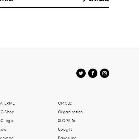
ATERIAL
OM SLC
LC Shop
Organisation
LC logo
SLC 75 år
kola
Uppgift
arknad
Bakgrund