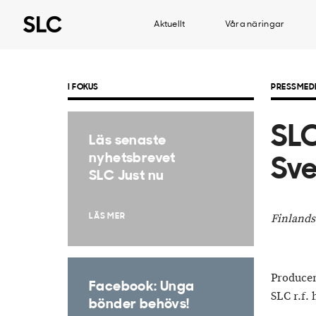
Aktuellt
Våra näringar
I FOKUS
PRESSMED
SLC
Läs senaste
nyhetsbrevet
Sve
SLC Just nu
Finlands
LÄS MER
Producen
Facebook: Unga
SLC r.f.
bönder behövs!