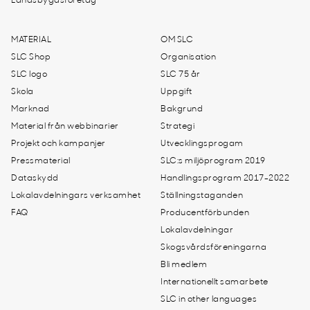
Landsbygdsföretag
MATERIAL
OM SLC
SLC Shop
Organisation
SLC logo
SLC 75 år
Skola
Uppgift
Marknad
Bakgrund
Material från webbinarier
Strategi
Projekt och kampanjer
Utvecklingsprogam
Pressmaterial
SLC:s miljöprogram 2019
Dataskydd
Handlingsprogram 2017-2022
Lokalavdelningars verksamhet
Ställningstaganden
FAQ
Producentförbunden
Lokalavdelningar
Skogsvårdsföreningarna
Bli medlem
Internationellt samarbete
SLC in other languages