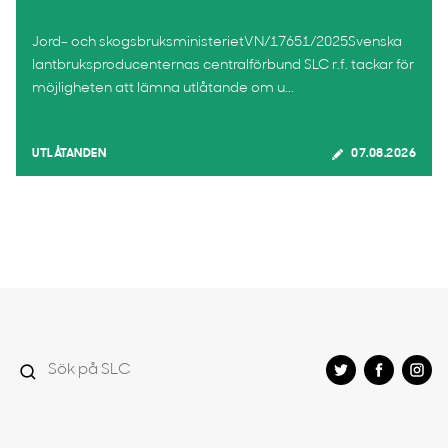
Jord- och skogsbruksministerietVN/17651/2025Svenska
lantbruksproducenternas centralförbund SLC r.f. tackar för
möjligheten att lämna utlåtande om u...
UTLÅTANDEN
07.08.2026