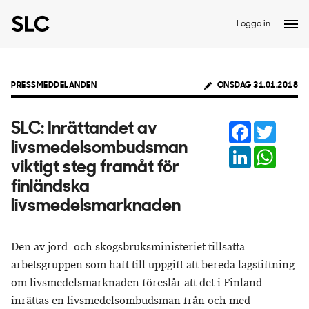
Logga in
PRESSMEDDELANDEN
ONSDAG 31.01.2018
Facebook
Twitter
SLC: Inrättandet av
livsmedelsombudsman
LinkedIn
Whats
viktigt steg framåt för
finländska
livsmedelsmarknaden
Den av jord- och skogsbruksministeriet tillsatta
arbetsgruppen som haft till uppgift att bereda lagstiftning
om livsmedelsmarknaden föreslår att det i Finland
inrättas en livsmedelsombudsman från och med