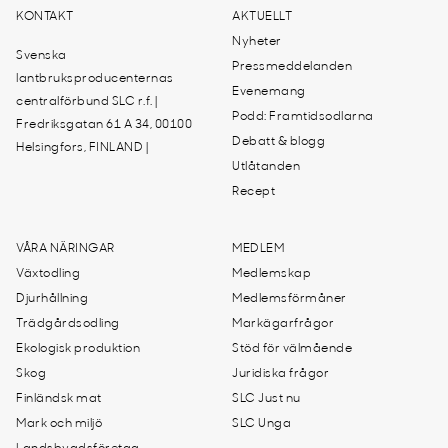
KONTAKT
AKTUELLT
Nyheter
Svenska
Pressmeddelanden
lantbruksproducenternas
Evenemang
centralförbund SLC r.f. |
Podd: Framtidsodlarna
Fredriksgatan 61 A 34, 00100
Debatt & blogg
Helsingfors, FINLAND |
Utlåtanden
Recept
VÅRA NÄRINGAR
MEDLEM
Växtodling
Medlemskap
Djurhållning
Medlemsförmåner
Trädgårdsodling
Markägarfrågor
Ekologisk produktion
Stöd för välmående
Skog
Juridiska frågor
Finländsk mat
SLC Just nu
Mark och miljö
SLC Unga