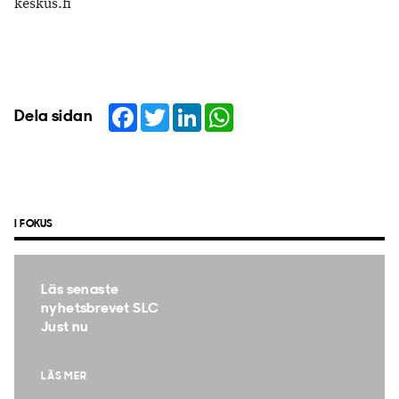
keskus.fi
Facebook
Twitter
LinkedIn
WhatsApp
Dela sidan
I FOKUS
Läs senaste
nyhetsbrevet SLC
Just nu
LÄS MER