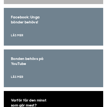
Facebook: Unga
bönder behövs!
LÄS MER
Bonden behövs på
YouTube
LÄS MER
Varför får den minst
som gör mest?