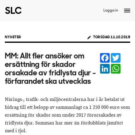
Logga in
NYHETER
TORSDAG 11.10.2018
Facebook
Twitter
MM: Allt fler ansöker om
ersättning för skador
LinkedIn
Whats
orsakade av fridlysta djur -
förfarandet ska utvecklas
Närings-, trafik- och miljöcentralerna har i år betalat ut
bidrag till ett belopp av sammanlagt ca 1 250 000 euro som
ersättning för skador som under 2017 förorsakades av
fridlysta djur. Summan har mer än fördubblats jämfört
med i fjol.