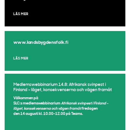
LÄS MER
www.landsbygdensfolk.fi
LÄS MER
Medlemswebbinarium 14.8: Afrikansk svinpest i
Finland – läget, konsekvenserna och vägen framåt
Välkommen på
SLC:s medlemswebbinarium
Afrikansk svinpest i Finland –
läget, konsekvenserna och vägen framåt
fredagen
den 14 augusti kl. 10.00-12.00 på Teams.