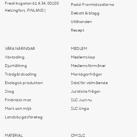
Fredriksgatan 61 A 34, 00100
Podd: Framtidsodlarna
Helsingfors, FINLAND |
Debatt & blogg
Utlåtanden
Recept
VÅRA NÄRINGAR
MEDLEM
Växtodling
Medlemskap
Djurhållning
Medlemsförmåner
Trädgårdsodling
Markägarfrågor
Ekologisk produktion
Stöd för välmående
Skog
Juridiska frågor
Finländsk mat
SLC Just nu
Mark och miljö
SLC Unga
Landsbygdsföretag
MATERIAL
OM SLC