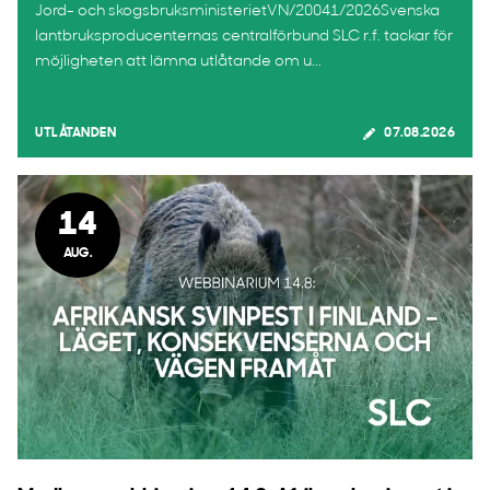
Jord- och skogsbruksministerietVN/20041/2026Svenska
lantbruksproducenternas centralförbund SLC r.f. tackar för
möjligheten att lämna utlåtande om u...
UTLÅTANDEN
07.08.2026
14
AUG.