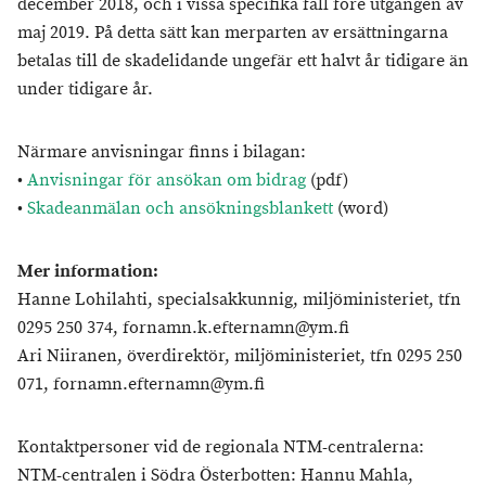
december 2018, och i vissa specifika fall före utgången av
maj 2019. På detta sätt kan merparten av ersättningarna
betalas till de skadelidande ungefär ett halvt år tidigare än
under tidigare år.
Närmare anvisningar finns i bilagan:
•
Anvisningar för ansökan om bidrag
(pdf)
•
Skadeanmälan och ansökningsblankett
(word)
Mer information:
Hanne Lohilahti, specialsakkunnig, miljöministeriet, tfn
0295 250 374, fornamn.k.efternamn@ym.fi
Ari Niiranen, överdirektör, miljöministeriet, tfn 0295 250
071, fornamn.efternamn@ym.fi
Kontaktpersoner vid de regionala NTM-centralerna:
NTM-centralen i Södra Österbotten: Hannu Mahla,