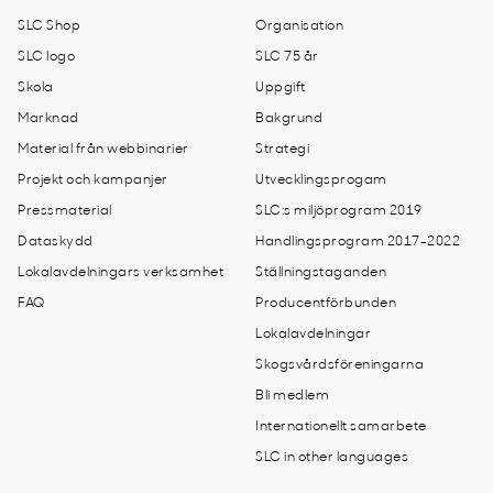
SLC Shop
Organisation
SLC logo
SLC 75 år
Skola
Uppgift
Marknad
Bakgrund
Material från webbinarier
Strategi
Projekt och kampanjer
Utvecklingsprogam
Pressmaterial
SLC:s miljöprogram 2019
Dataskydd
Handlingsprogram 2017-2022
Lokalavdelningars verksamhet
Ställningstaganden
FAQ
Producentförbunden
Lokalavdelningar
Skogsvårdsföreningarna
Bli medlem
Internationellt samarbete
SLC in other languages