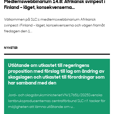
Medlemswebbinarium 14.8: Afrikansk svinpest i
Finland – läget, konsekvenserna...
Välkommen på SLC:s medlemswebbinarium Afrikansk
svinpest i Finland – läget, konsekvenserna och vägen framåt
fredagen den 1...
NYHETER
Utlåtande om utkastet till regeringens
proposition med förslag till lag om ändring av
skogslagen och utkastet till förordningar som
har samband med den
Jord- och skogsbruksministerietVN/17651/2025Svenska
lantbruksproducenternas centralförbund SLC r.f. tackar för
möjligheten att lämna utlåtande om u...