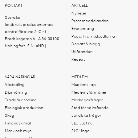
KONTAKT
AKTUELLT
Nyheter
Svenska
Pressmeddelanden
lantbruksproducenternas
Evenemang
centralförbund SLC r.f. |
Podd: Framtidsodlarna
Fredriksgatan 61 A 34, 00100
Debatt & blogg
Helsingfors, FINLAND |
Utlåtanden
Recept
VÅRA NÄRINGAR
MEDLEM
Växtodling
Medlemskap
Djurhållning
Medlemsförmåner
Trädgårdsodling
Markägarfrågor
Ekologisk produktion
Stöd för välmående
Skog
Juridiska frågor
Finländsk mat
SLC Just nu
Mark och miljö
SLC Unga