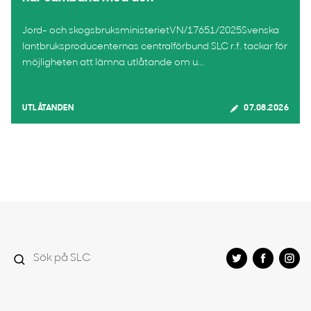
Jord- och skogsbruksministerietVN/17651/2025Svenska
lantbruksproducenternas centralförbund SLC r.f. tackar för
möjligheten att lämna utlåtande om u...
UTLÅTANDEN
07.08.2026