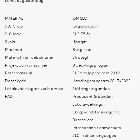
Landsbygdsföretag
MATERIAL
OM SLC
SLC Shop
Organisation
SLC logo
SLC 75 år
Skola
Uppgift
Marknad
Bakgrund
Material från webbinarier
Strategi
Projekt och kampanjer
Utvecklingsprogam
Pressmaterial
SLC:s miljöprogram 2019
Dataskydd
Handlingsprogram 2017-2022
Lokalavdelningars verksamhet
Ställningstaganden
FAQ
Producentförbunden
Lokalavdelningar
Skogsvårdsföreningarna
Bli medlem
Internationellt samarbete
SLC in other languages