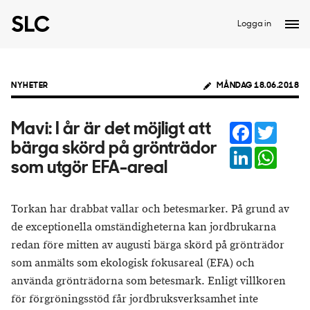
Logga in
NYHETER
MÅNDAG 18.06.2018
Facebook
Twitter
Mavi: I år är det möjligt att
bärga skörd på grönträdor
LinkedIn
Whats
som utgör EFA-areal
Torkan har drabbat vallar och betesmarker. På grund av
de exceptionella omständigheterna kan jordbrukarna
redan före mitten av augusti bärga skörd på grönträdor
som anmälts som ekologisk fokusareal (EFA) och
använda grönträdorna som betesmark. Enligt villkoren
för förgröningsstöd får jordbruksverksamhet inte