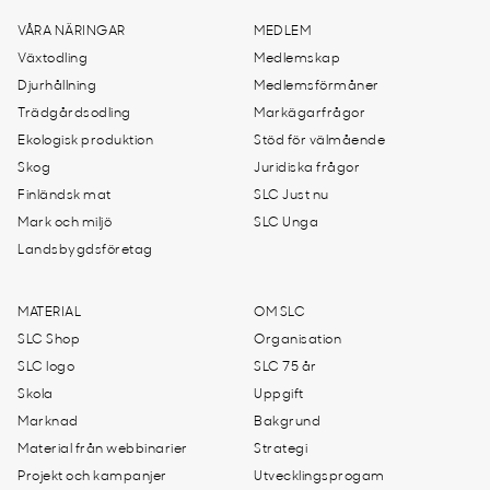
VÅRA NÄRINGAR
MEDLEM
Växtodling
Medlemskap
Djurhållning
Medlemsförmåner
Trädgårdsodling
Markägarfrågor
Ekologisk produktion
Stöd för välmående
Skog
Juridiska frågor
Finländsk mat
SLC Just nu
Mark och miljö
SLC Unga
Landsbygdsföretag
MATERIAL
OM SLC
SLC Shop
Organisation
SLC logo
SLC 75 år
Skola
Uppgift
Marknad
Bakgrund
Material från webbinarier
Strategi
Projekt och kampanjer
Utvecklingsprogam