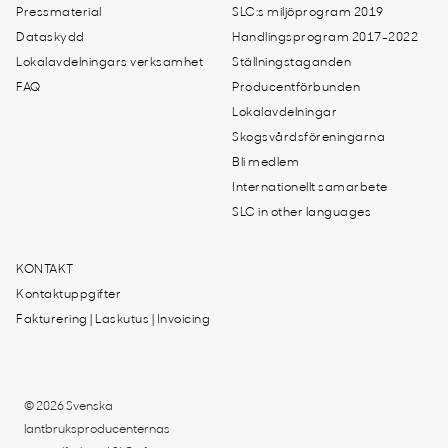
Pressmaterial
SLC:s miljöprogram 2019
Dataskydd
Handlingsprogram 2017-2022
Lokalavdelningars verksamhet
Ställningstaganden
FAQ
Producentförbunden
Lokalavdelningar
Skogsvårdsföreningarna
Bli medlem
Internationellt samarbete
SLC in other languages
KONTAKT
Kontaktuppgifter
Fakturering | Laskutus | Invoicing
© 2026 Svenska
lantbruksproducenternas