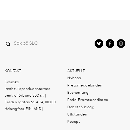
KONTAKT
AKTUELLT
Nyheter
Svenska
Pressmeddelanden
lantbruksproducenternas
Evenemang
centralförbund SLC r.f. |
Podd: Framtidsodlarna
Fredriksgatan 61 A 34, 00100
Debatt & blogg
Helsingfors, FINLAND |
Utlåtanden
Recept