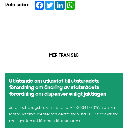
Facebook
Twitter
LinkedIn
WhatsApp
Dela sidan
MER FRÅN SLC
Utlåtande om utkastet till statsrådets
förordning om ändring av statsrådets
förordning om dispenser enligt jaktlagen
Jord- och skogsbruksministerietVN/20041/2026Svenska
lantbruksproducenternas centralförbund SLC r.f. tackar för
möjligheten att lämna utlåtande om u...