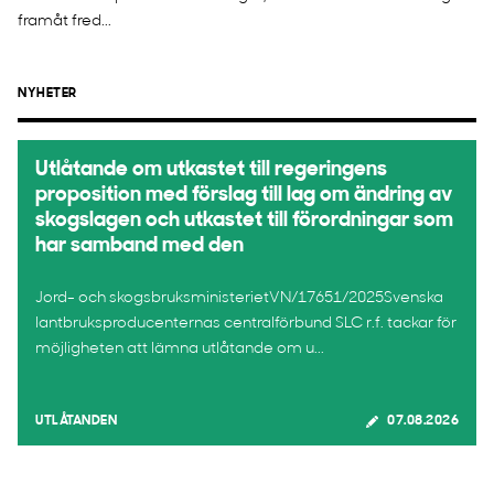
framåt fred...
NYHETER
Utlåtande om utkastet till regeringens
proposition med förslag till lag om ändring av
skogslagen och utkastet till förordningar som
har samband med den
Jord- och skogsbruksministerietVN/17651/2025Svenska
lantbruksproducenternas centralförbund SLC r.f. tackar för
möjligheten att lämna utlåtande om u...
UTLÅTANDEN
07.08.2026