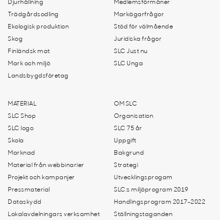
Djurhållning
Medlemsförmåner
Trädgårdsodling
Markägarfrågor
Ekologisk produktion
Stöd för välmående
Skog
Juridiska frågor
Finländsk mat
SLC Just nu
Mark och miljö
SLC Unga
Landsbygdsföretag
MATERIAL
OM SLC
SLC Shop
Organisation
SLC logo
SLC 75 år
Skola
Uppgift
Marknad
Bakgrund
Material från webbinarier
Strategi
Projekt och kampanjer
Utvecklingsprogam
Pressmaterial
SLC:s miljöprogram 2019
Dataskydd
Handlingsprogram 2017-2022
Lokalavdelningars verksamhet
Ställningstaganden