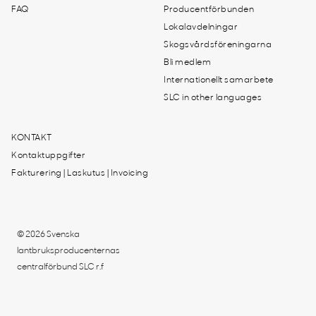
FAQ
Producentförbunden
Lokalavdelningar
Skogsvårdsföreningarna
Bli medlem
Internationellt samarbete
SLC in other languages
KONTAKT
Kontaktuppgifter
Fakturering | Laskutus | Invoicing
© 2026 Svenska
lantbruksproducenternas
centralförbund SLC r.f