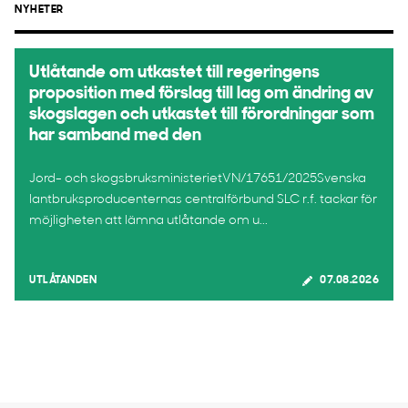
NYHETER
Utlåtande om utkastet till regeringens
proposition med förslag till lag om ändring av
skogslagen och utkastet till förordningar som
har samband med den
Jord- och skogsbruksministerietVN/17651/2025Svenska
lantbruksproducenternas centralförbund SLC r.f. tackar för
möjligheten att lämna utlåtande om u...
UTLÅTANDEN
07.08.2026