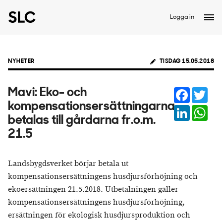
Logga in
NYHETER
TISDAG 15.05.2018
Faceboo
Twit
Mavi: Eko- och
kompensationsersättningarna
LinkedIn
Wha
betalas till gårdarna fr.o.m.
21.5
Landsbygdsverket börjar betala ut
kompensationsersättningens husdjursförhöjning och
ekoersättningen 21.5.2018. Utbetalningen gäller
kompensationsersättningens husdjursförhöjning,
ersättningen för ekologisk husdjursproduktion och