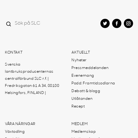
KONTAKT
AKTUELLT
Nyheter
Svenska
Pressmeddelanden
lantbruksproducenternas
Evenemang
centralförbund SLC r.f. |
Podd: Framtidsodlarna
Fredriksgatan 61 A 34, 00100
Debatt & blogg
Helsingfors, FINLAND |
Utlåtanden
Recept
VÅRA NÄRINGAR
MEDLEM
Växtodling
Medlemskap