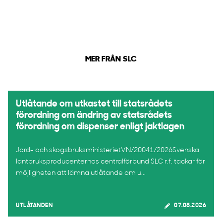
MER FRÅN SLC
Utlåtande om utkastet till statsrådets
förordning om ändring av statsrådets
förordning om dispenser enligt jaktlagen
Jord- och skogsbruksministerietVN/20041/2026Svenska
lantbruksproducenternas centralförbund SLC r.f. tackar för
möjligheten att lämna utlåtande om u...
UTLÅTANDEN
07.08.2026