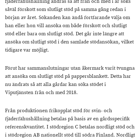
fjäderfähushållning ändras så att från och med i år söks
såväl förskott som slutligt stöd på samma gång redan i
början av året. Sökanden kan ändå fortfarande välja om
han eller hon vill ansöka om både förskott och slutligt
stöd eller bara om slutligt stöd. Det går inte längre att
ansöka om slutligt stöd i den samlade stödansökan, vilket
tidigare var möjligt.
Förut har sammanslutningar utan åkermark varit tvungna
att ansöka om slutligt stöd på pappersblankett. Detta har
nu ändrats så att alla gårdar kan söka stödet i
Viputjänsten från och med 2018.
Från produktionen frikopplat stöd för svin- och
fjäderfähushållning betalas på basis av en gårdsspecifik
referenskvantitet. I stödregion C betalas nordligt stöd och
i stödregion AB nationellt stöd till södra Finland. Nordligt