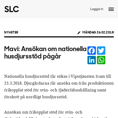
Logga in
NYHETER
MÅNDAG 26.02.2018
Facebook
Twitter
Mavi: Ansökan om nationella
husdjursstöd pågår
LinkedIn
Whats
Nationella husdjursstöd får sökas i Viputjänsten fram till
23.3.2018. Djurgårdarna får ansöka om från produktionen
frikopplat stöd för svin- och fjäderfähushållning samt
förskott på nordligt husdjursstöd.
Ansökan om frikopplat stöd för svin- och