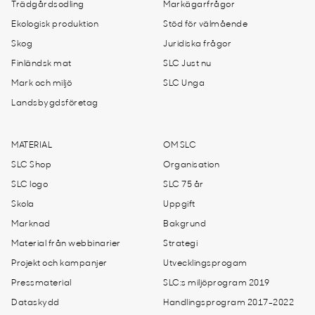
Trädgårdsodling
Markägarfrågor
Ekologisk produktion
Stöd för välmående
Skog
Juridiska frågor
Finländsk mat
SLC Just nu
Mark och miljö
SLC Unga
Landsbygdsföretag
MATERIAL
OM SLC
SLC Shop
Organisation
SLC logo
SLC 75 år
Skola
Uppgift
Marknad
Bakgrund
Material från webbinarier
Strategi
Projekt och kampanjer
Utvecklingsprogam
Pressmaterial
SLC:s miljöprogram 2019
Dataskydd
Handlingsprogram 2017-2022