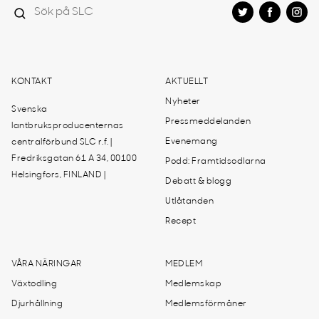
KONTAKT
AKTUELLT
Nyheter
Svenska
Pressmeddelanden
lantbruksproducenternas
Evenemang
centralförbund SLC r.f. |
Fredriksgatan 61 A 34, 00100
Podd: Framtidsodlarna
Helsingfors, FINLAND |
Debatt & blogg
Utlåtanden
Recept
VÅRA NÄRINGAR
MEDLEM
Växtodling
Medlemskap
Djurhållning
Medlemsförmåner