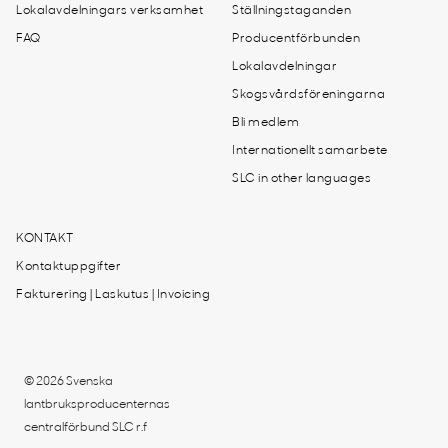
Lokalavdelningars verksamhet
Ställningstaganden
FAQ
Producentförbunden
Lokalavdelningar
Skogsvårdsföreningarna
Bli medlem
Internationellt samarbete
SLC in other languages
KONTAKT
Kontaktuppgifter
Fakturering | Laskutus | Invoicing
© 2026 Svenska
lantbruksproducenternas
centralförbund SLC r.f