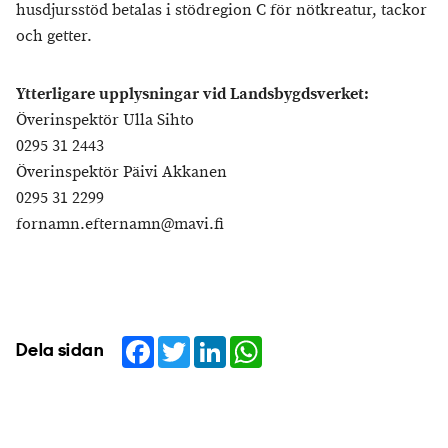
husdjursstöd betalas i stödregion C för nötkreatur, tackor
och getter.
Ytterligare upplysningar vid Landsbygdsverket:
Överinspektör Ulla Sihto
0295 31 2443
Överinspektör Päivi Akkanen
0295 31 2299
fornamn.efternamn@mavi.fi
Facebook
Twitter
LinkedIn
WhatsApp
Dela sidan