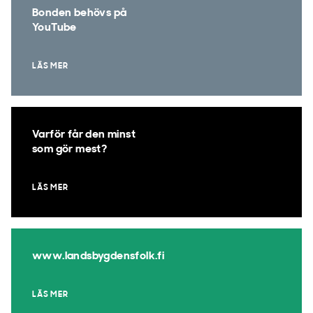
Bonden behövs på
YouTube
LÄS MER
Varför får den minst
som gör mest?
LÄS MER
www.landsbygdensfolk.fi
LÄS MER