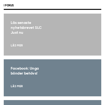
I FOKUS
Läs senaste
nyhetsbrevet SLC
Just nu
LÄS MER
Facebook: Unga
bönder behövs!
LÄS MER