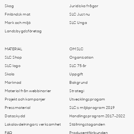
Skog
Juridiska frågor
Finländsk mat
SLC Just nu
Mark och miljö
SLC Unga
Landsbygdsföretag
MATERIAL
OM SLC
SLC Shop
Organisation
SLC logo
SLC 75 år
Skola
Uppgift
Marknad
Bakgrund
Material från webbinarier
Strategi
Projekt och kampanjer
Utvecklingsprogam
Pressmaterial
SLC:s miljöprogram 2019
Dataskydd
Handlingsprogram 2017-2022
Lokalavdelningars verksamhet
Ställningstaganden
FAQ
Producentförbunden