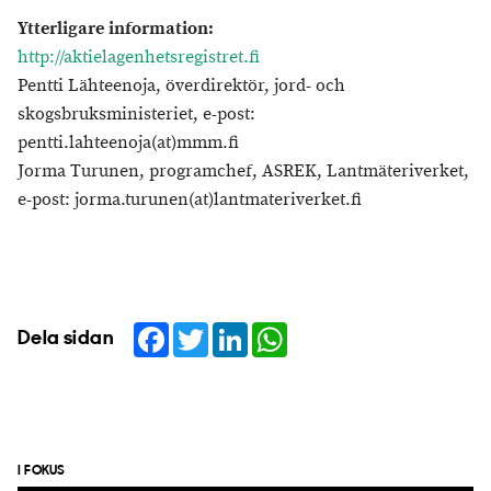
Ytterligare information:
http://aktielagenhetsregistret.fi
Pentti Lähteenoja, överdirektör, jord- och
skogsbruksministeriet, e-post:
pentti.lahteenoja(at)mmm.fi
Jorma Turunen, programchef, ASREK, Lantmäteriverket,
e-post: jorma.turunen(at)lantmateriverket.fi
Facebook
Twitter
LinkedIn
WhatsApp
Dela sidan
I FOKUS