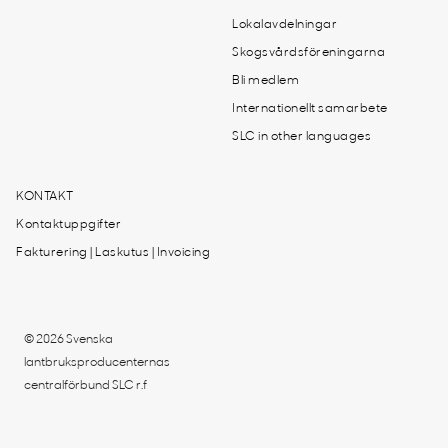
Lokalavdelningar
Skogsvårdsföreningarna
Bli medlem
Internationellt samarbete
SLC in other languages
KONTAKT
Kontaktuppgifter
Fakturering | Laskutus | Invoicing
© 2026 Svenska
lantbruksproducenternas
centralförbund SLC r.f