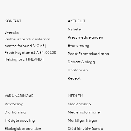
KONTAKT
AKTUELLT
Nyheter
Svenska
Pressmeddelanden
lantbruksproducenternas
Evenemang
centralförbund SLC r.f. |
Fredriksgatan 61 A 34, 00100
Podd: Framtidsodlarna
Helsingfors, FINLAND |
Debatt & blogg
Utlåtanden
Recept
VÅRA NÄRINGAR
MEDLEM
Växtodling
Medlemskap
Djurhållning
Medlemsförmåner
Trädgårdsodling
Markägarfrågor
Ekologisk produktion
Stöd för välmående