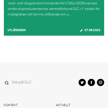
Jord- och skogsbruksministerietVN/17651/2025Svenska
lantbruksproducenternas centralförbund SLC r.f. tackar för
möjligheten att lämna utlåtande om u...
UTLÅTANDEN
07.08.2026
KONTAKT
AKTUELLT