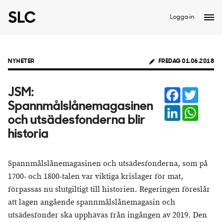
Logga in
NYHETER
FREDAG 01.06.2018
Facebook
Twitter
JSM:
Spannmålslånemagasinen
LinkedIn
Whats
och utsädesfonderna blir
historia
Spannmålslånemagasinen och utsädesfonderna, som på
1700- och 1800-talen var viktiga krislager för mat,
förpassas nu slutgiltigt till historien. Regeringen föreslår
att lagen angående spannmålslånemagasin och
utsädesfonder ska upphävas från ingången av 2019. Den