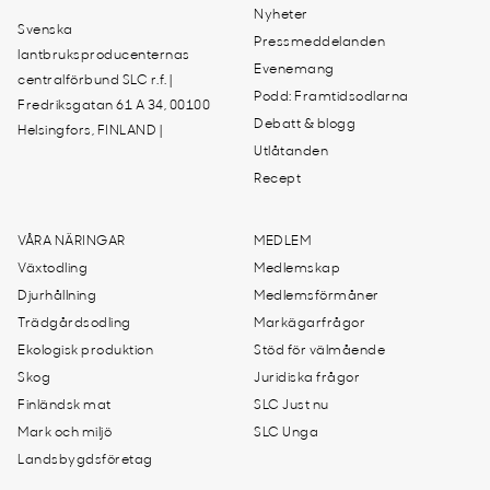
Nyheter
Svenska
Pressmeddelanden
lantbruksproducenternas
Evenemang
centralförbund SLC r.f. |
Podd: Framtidsodlarna
Fredriksgatan 61 A 34, 00100
Debatt & blogg
Helsingfors, FINLAND |
Utlåtanden
Recept
VÅRA NÄRINGAR
MEDLEM
Växtodling
Medlemskap
Djurhållning
Medlemsförmåner
Trädgårdsodling
Markägarfrågor
Ekologisk produktion
Stöd för välmående
Skog
Juridiska frågor
Finländsk mat
SLC Just nu
Mark och miljö
SLC Unga
Landsbygdsföretag