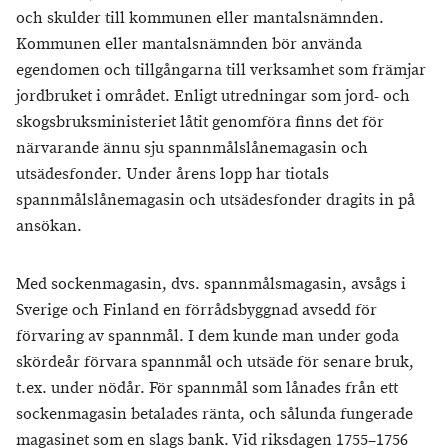
och skulder till kommunen eller mantalsnämnden.
Kommunen eller mantalsnämnden bör använda
egendomen och tillgångarna till verksamhet som främjar
jordbruket i området. Enligt utredningar som jord- och
skogsbruksministeriet låtit genomföra finns det för
närvarande ännu sju spannmålslånemagasin och
utsädesfonder. Under årens lopp har tiotals
spannmålslånemagasin och utsädesfonder dragits in på
ansökan.
Med sockenmagasin, dvs. spannmålsmagasin, avsågs i
Sverige och Finland en förrådsbyggnad avsedd för
förvaring av spannmål. I dem kunde man under goda
skördeår förvara spannmål och utsäde för senare bruk,
t.ex. under nödår. För spannmål som lånades från ett
sockenmagasin betalades ränta, och sålunda fungerade
magasinet som en slags bank. Vid riksdagen 1755–1756