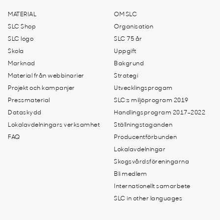
MATERIAL
OM SLC
SLC Shop
Organisation
SLC logo
SLC 75 år
Skola
Uppgift
Marknad
Bakgrund
Material från webbinarier
Strategi
Projekt och kampanjer
Utvecklingsprogam
Pressmaterial
SLC:s miljöprogram 2019
Dataskydd
Handlingsprogram 2017-2022
Lokalavdelningars verksamhet
Ställningstaganden
FAQ
Producentförbunden
Lokalavdelningar
Skogsvårdsföreningarna
Bli medlem
Internationellt samarbete
SLC in other languages