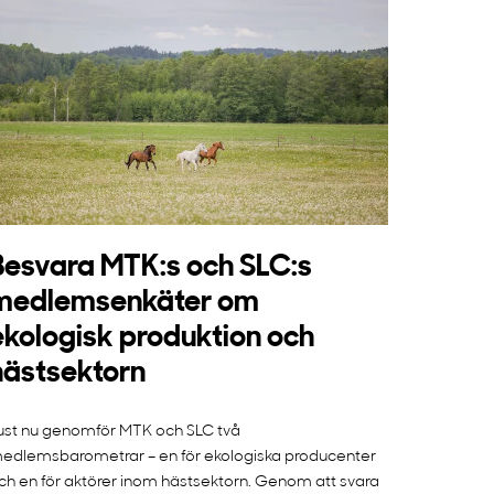
Besvara MTK:s och SLC:s
medlemsenkäter om
ekologisk produktion och
hästsektorn
ust nu genomför MTK och SLC två
edlemsbarometrar – en för ekologiska producenter
ch en för aktörer inom hästsektorn. Genom att svara