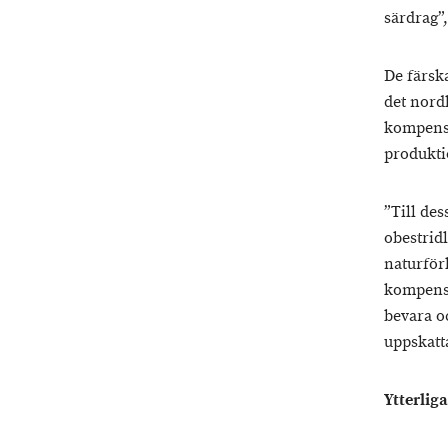
särdrag”
De färsk
det nord
kompensa
produktio
”Till des
obestrid
naturför
kompensa
bevara o
uppskatt
Ytterlig