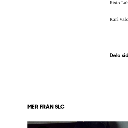
Risto La
Kari Val
Dela si
MER FRÅN SLC