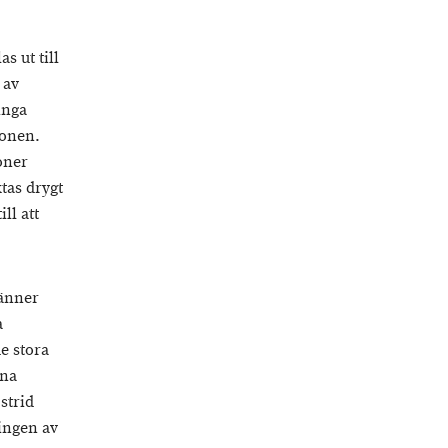
s ut till
 av
inga
ionen.
oner
tas drygt
ll att
känner
a
e stora
gna
strid
ingen av