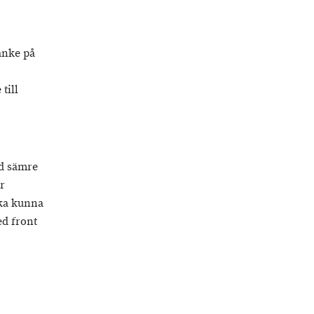
anke på
till
ed sämre
r
ka kunna
ed front