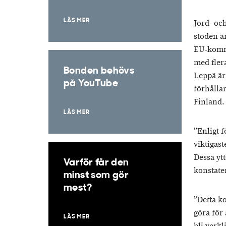
LÄS MER
Jord- och
stöden ä
EU-kommi
med fler
Bonden behövs
Leppä är
på YouTube
förhållan
Finland.
LÄS MER
”Enligt f
viktigas
Dessa ytt
Varför får den
konstate
minst som gör
mest?
”Detta ko
göra för
LÄS MER