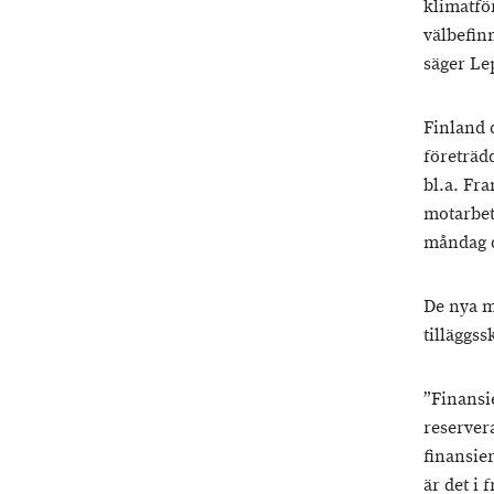
klimatfö
välbefin
säger Le
Finland 
företräd
bl.a. Fra
motarbet
måndag d
De nya m
tilläggs
”Finansi
reserver
finansie
är det i 