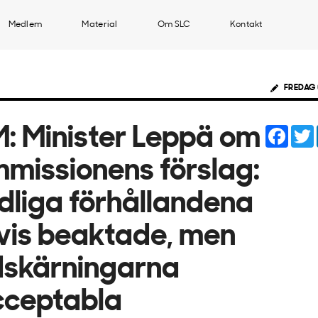
Medlem
Material
Om SLC
Kontakt
FREDAG 
Face
: Minister Leppä om
missionens förslag:
dliga förhållandena
vis beaktade, men
skärningarna
cceptabla