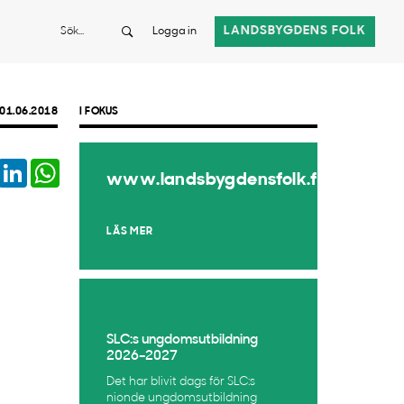
Sök
LANDSBYGDENS FOLK
Logga in
01.06.2018
I FOKUS
book
Twitter
LinkedIn
WhatsApp
www.landsbygdensfolk.fi
LÄS MER
SLC:s ungdomsutbildning
2026–2027
Det har blivit dags för SLC:s
nionde ungdomsutbildning