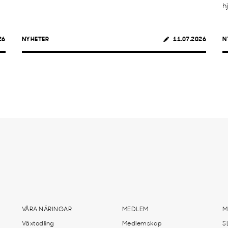
h
26
NYHETER
11.07.2026
N
VÅRA NÄRINGAR
MEDLEM
M
Växtodling
Medlemskap
S