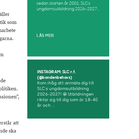
sedan starten år 2001. SLC:s
ungdomsutbildning 2026–2027...
äller
itik som
marbete
LÄS MER
ngarna.
om
INSTAGRAM: SLC r.f.
(@bondenbehovs)
 de
Kom ihåg att anmäla dig till
litiken.
SLC:s ungdomsutbildning
2026-2027! 🤩 Utbildningen
issionen”,
riktar sig till dig som är 18–40
år och ...
rstår att
ande ska