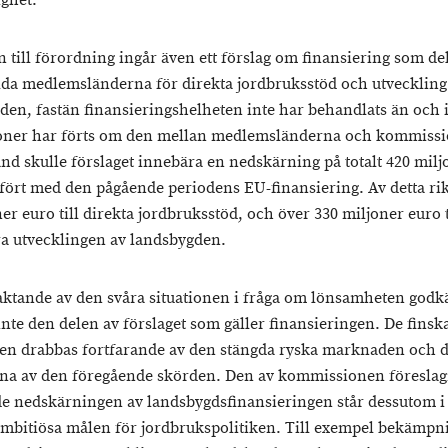
ighet.”
n till förordning ingår även ett förslag om finansiering som dela
lda medlemsländerna för direkta jordbruksstöd och utveckling
den, fastän finansieringshelheten inte har behandlats än och 
oner har förts om den mellan medlemsländerna och kommiss
and skulle förslaget innebära en nedskärning på totalt 420 milj
fört med den pågående periodens EU-finansiering. Av detta rik
er euro till direkta jordbruksstöd, och över 330 miljoner euro ti
ra utvecklingen av landsbygden.
ktande av den svåra situationen i fråga om lönsamheten god
inte den delen av förslaget som gäller finansieringen. De finsk
en drabbas fortfarande av den stängda ryska marknaden och d
rna av den föregående skörden. Den av kommissionen föresla
e nedskärningen av landsbygdsfinansieringen står dessutom i 
mbitiösa målen för jordbrukspolitiken. Till exempel bekämpn