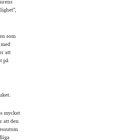
jurens
lighet”,
nen som
s med
r att
t på
uket.
ss mycket
r att den
Dessutom
dliga