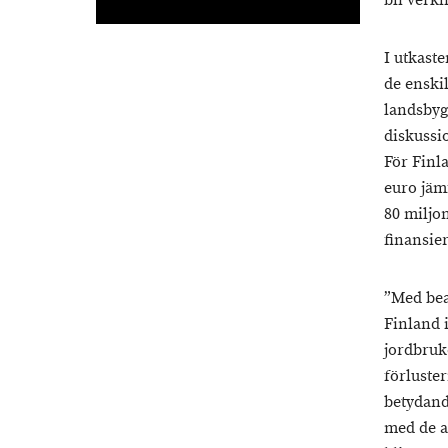
bli verkl
I utkaste
de enski
landsbyg
diskussi
För Finl
euro jäm
80 miljon
finansie
”Med bea
Finland 
jordbruk
förluste
betydand
med de a