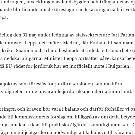
rändringen, utvecklingen av landsbygden och främjandet av d
nande blir lidande om de föreslagna nedskärningarna blir verk
ppä.
deltog den 31 maj under ledning av statssekreterare Jari Parta
de minister Leppä i ett möte i Madrid, där Finland tillsamman
nkrike, Spanien och Irland beslutade att inleda ett samarbete fö
a nedskärningarna. Minister Leppä fortsätter påverkansarbete
å EU-rådet för jordbruk har ett inofficiellt möte i Bulgarien.
iljökrav som föreslås för jordbrukarstöden kan medföra
skyldigheter för de nuvarande jordbruksmetoderna inom lantbr
eringen och kraven bör vara i balans och därför förhåller vi o
ade till kommissionens förslag om tilläggskrav om detta betyde
ring som kan riktas till praktiska åtgärder samtidigt minskar. 
fråga om miljöåtgärderna nödvändigt att ta hänsyn till våra nor