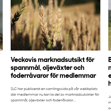
Veckovis marknadsutsikt för
spannmål, oljeväxter och
foderråvaror för medlemmar
SLC har publicerat en samlingssida på vår webbplats
där medlemmar nu kan ta del av marknadsutsikter för
J
spannmål, oljeväxter och foderråvaror....
m
o