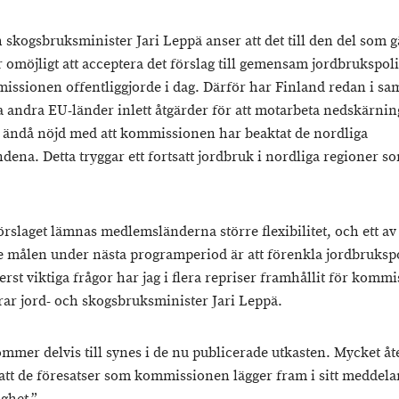
 skogsbruksminister Jari Leppä anser att det till den del som g
r omöjligt att acceptera det förslag till gemensam jordbrukspol
ssionen offentliggjorde i dag. Därför har Finland redan i sa
a andra EU-länder inlett åtgärder för att motarbeta nedskärni
 ändå nöjd med att kommissionen har beaktat de nordliga
dena. Detta tryggar ett fortsatt jordbruk i nordliga regioner s
örslaget lämnas medlemsländerna större flexibilitet, och ett av
te målen under nästa programperiod är att förenkla jordbrukspo
erst viktiga frågor har jag i flera repriser framhållit för komm
rar jord- och skogsbruksminister Jari Leppä.
mmer delvis till synes i de nu publicerade utkasten. Mycket åte
 att de föresatser som kommissionen lägger fram i sitt meddel