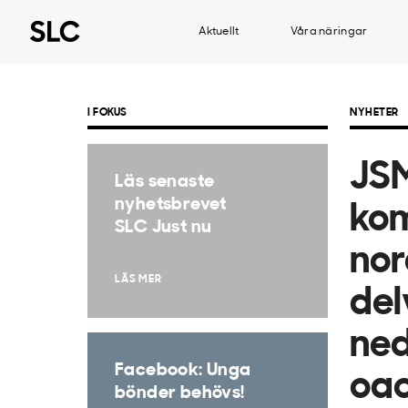
Aktuellt
Våra näringar
I FOKUS
NYHETER
JSM
Läs senaste
nyhetsbrevet
kom
SLC Just nu
nor
LÄS MER
del
ned
Facebook: Unga
oa
bönder behövs!