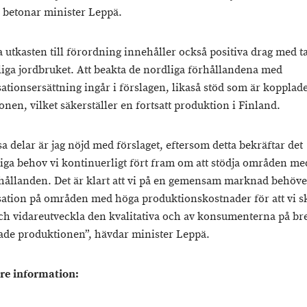
, betonar minister Leppä.
a utkasten till förordning innehåller också positiva drag med t
liga jordbruket. Att beakta de nordliga förhållandena med
tionsersättning ingår i förslagen, likaså stöd som är kopplade 
nen, vilket säkerställer en fortsatt produktion i Finland.
sa delar är jag nöjd med förslaget, eftersom detta bekräftar det
liga behov vi kontinuerligt fört fram om att stödja områden m
hållanden. Det är klart att vi på en gemensam marknad behöve
tion på områden med höga produktionskostnader för att vi s
ch vidareutveckla den kvalitativa och av konsumenterna på br
ade produktionen”, hävdar minister Leppä.
are information: