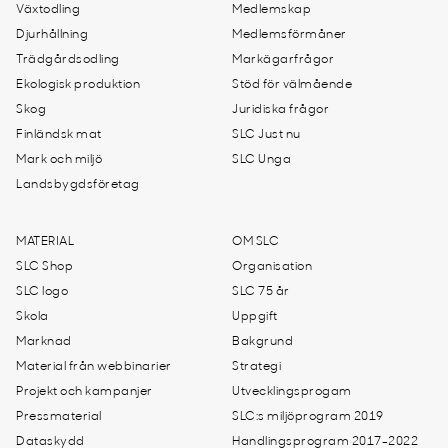
Växtodling
Medlemskap
Djurhållning
Medlemsförmåner
Trädgårdsodling
Markägarfrågor
Ekologisk produktion
Stöd för välmående
Skog
Juridiska frågor
Finländsk mat
SLC Just nu
Mark och miljö
SLC Unga
Landsbygdsföretag
MATERIAL
OM SLC
SLC Shop
Organisation
SLC logo
SLC 75 år
Skola
Uppgift
Marknad
Bakgrund
Material från webbinarier
Strategi
Projekt och kampanjer
Utvecklingsprogam
Pressmaterial
SLC:s miljöprogram 2019
Dataskydd
Handlingsprogram 2017-2022