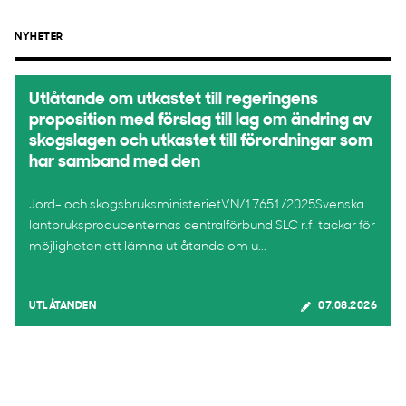
NYHETER
Utlåtande om utkastet till regeringens
proposition med förslag till lag om ändring av
skogslagen och utkastet till förordningar som
har samband med den
Jord- och skogsbruksministerietVN/17651/2025Svenska
lantbruksproducenternas centralförbund SLC r.f. tackar för
möjligheten att lämna utlåtande om u...
UTLÅTANDEN
07.08.2026