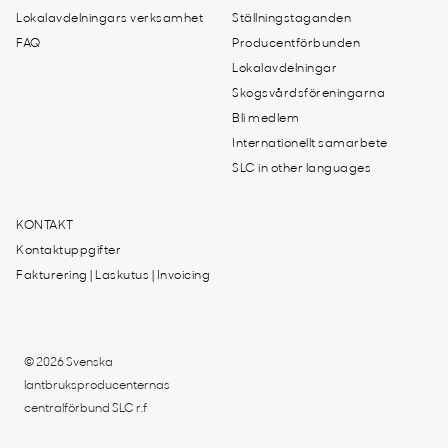
Lokalavdelningars verksamhet
Ställningstaganden
FAQ
Producentförbunden
Lokalavdelningar
Skogsvårdsföreningarna
Bli medlem
Internationellt samarbete
SLC in other languages
KONTAKT
Kontaktuppgifter
Fakturering | Laskutus | Invoicing
© 2026 Svenska
lantbruksproducenternas
centralförbund SLC r.f