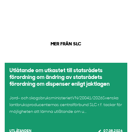
MER FRÅN SLC
Utlåtande om utkastet till statsrådets
förordning om ändring av statsrådets
förordning om dispenser enligt jaktlagen
Jord- och skogsbruksministerietVN/20041/2026Svenska
lantbruksproducenternas centralförbund SLC r.f. tackar för
möjligheten att lämna utlåtande om u...
UTLÅTANDEN
07.08.2026