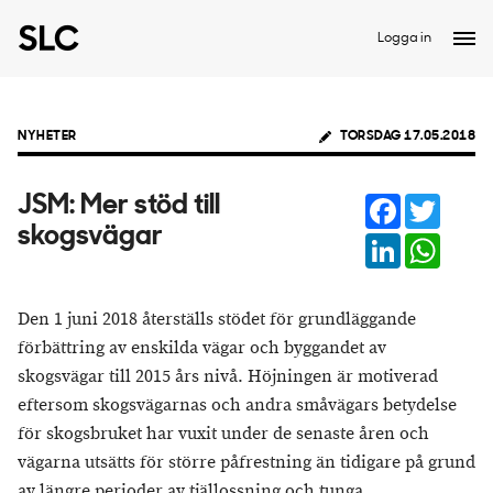
Logga in
NYHETER
TORSDAG 17.05.2018
Facebook
Twitter
JSM: Mer stöd till
skogsvägar
LinkedIn
Whats
Den 1 juni 2018 återställs stödet för grundläggande
förbättring av enskilda vägar och byggandet av
skogsvägar till 2015 års nivå. Höjningen är motiverad
eftersom skogsvägarnas och andra småvägars betydelse
för skogsbruket har vuxit under de senaste åren och
vägarna utsätts för större påfrestning än tidigare på grund
av längre perioder av tjällossning och tunga