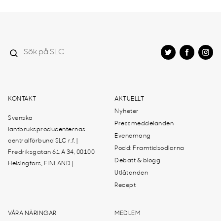
KONTAKT
AKTUELLT
Nyheter
Svenska
Pressmeddelanden
lantbruksproducenternas
Evenemang
centralförbund SLC r.f. |
Podd: Framtidsodlarna
Fredriksgatan 61 A 34, 00100
Debatt & blogg
Helsingfors, FINLAND |
Utlåtanden
Recept
VÅRA NÄRINGAR
MEDLEM