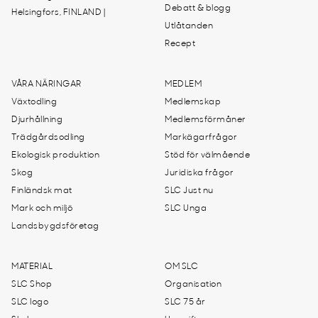
Debatt & blogg
Helsingfors, FINLAND |
Utlåtanden
Recept
VÅRA NÄRINGAR
MEDLEM
Växtodling
Medlemskap
Djurhållning
Medlemsförmåner
Trädgårdsodling
Markägarfrågor
Ekologisk produktion
Stöd för välmående
Skog
Juridiska frågor
Finländsk mat
SLC Just nu
Mark och miljö
SLC Unga
Landsbygdsföretag
MATERIAL
OM SLC
SLC Shop
Organisation
SLC logo
SLC 75 år