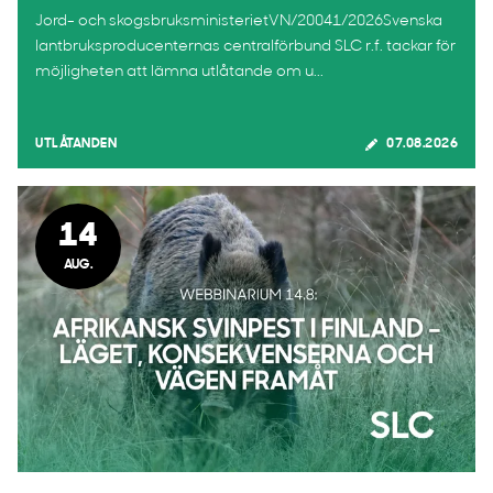
Jord- och skogsbruksministerietVN/20041/2026Svenska
lantbruksproducenternas centralförbund SLC r.f. tackar för
möjligheten att lämna utlåtande om u...
UTLÅTANDEN
07.08.2026
14
AUG.