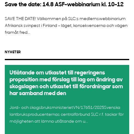
Save the date: 14.8 ASF-webbinarium kl. 10-12
SAVE THE DATE! Välkommen på SLC:s medlemswebbinarium
Afrikansk svinpest i Finland – läget, konsekvenserna och vägen
framåt fred...
NYHETER
Utlåtande om utkastet till regeringens
proposition med förslag till lag om ändring av
skogslagen och utkastet till förordningar som
har samband med den
Jord- och skogsbruksministerietVN/17651/2025Svenska
lantbruksproducenternas centralförbund SLC r.f. tackar för
möjligheten att lämna utlåtande om u...