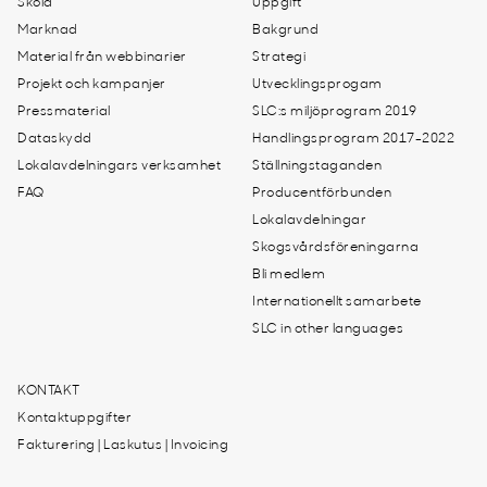
Skola
Uppgift
Marknad
Bakgrund
Material från webbinarier
Strategi
Projekt och kampanjer
Utvecklingsprogam
Pressmaterial
SLC:s miljöprogram 2019
Dataskydd
Handlingsprogram 2017-2022
Lokalavdelningars verksamhet
Ställningstaganden
FAQ
Producentförbunden
Lokalavdelningar
Skogsvårdsföreningarna
Bli medlem
Internationellt samarbete
SLC in other languages
KONTAKT
Kontaktuppgifter
Fakturering | Laskutus | Invoicing