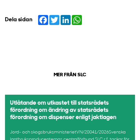
Facebook
Twitter
LinkedIn
WhatsApp
Dela sidan
MER FRÅN SLC
Utlåtande om utkastet till statsrådets
förordning om ändring av statsrådets
förordning om dispenser enligt jaktlagen
Jord- och skogsbruksministerietVN/20041/2026Svenska
lantbruksproducenternas centralförbund SLC r.f. tackar för