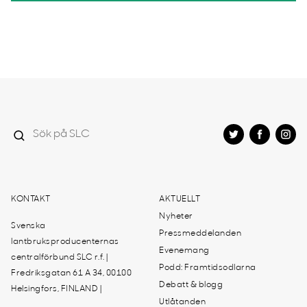
KONTAKT
AKTUELLT
Nyheter
Svenska
Pressmeddelanden
lantbruksproducenternas
Evenemang
centralförbund SLC r.f. |
Podd: Framtidsodlarna
Fredriksgatan 61 A 34, 00100
Debatt & blogg
Helsingfors, FINLAND |
Utlåtanden