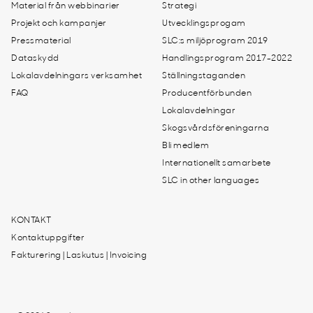
Material från webbinarier
Strategi
Projekt och kampanjer
Utvecklingsprogam
Pressmaterial
SLC:s miljöprogram 2019
Dataskydd
Handlingsprogram 2017-2022
Lokalavdelningars verksamhet
Ställningstaganden
FAQ
Producentförbunden
Lokalavdelningar
Skogsvårdsföreningarna
Bli medlem
Internationellt samarbete
SLC in other languages
KONTAKT
Kontaktuppgifter
Fakturering | Laskutus | Invoicing