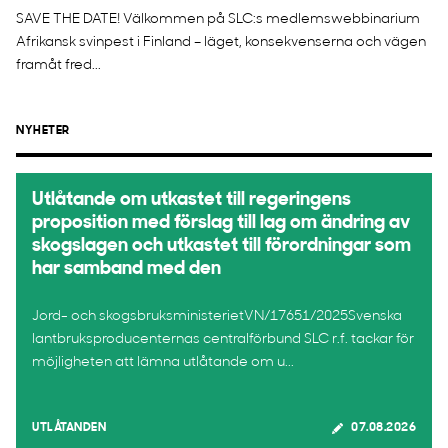
SAVE THE DATE! Välkommen på SLC:s medlemswebbinarium
Afrikansk svinpest i Finland – läget, konsekvenserna och vägen
framåt fred...
NYHETER
Utlåtande om utkastet till regeringens
proposition med förslag till lag om ändring av
skogslagen och utkastet till förordningar som
har samband med den
Jord- och skogsbruksministerietVN/17651/2025Svenska
lantbruksproducenternas centralförbund SLC r.f. tackar för
möjligheten att lämna utlåtande om u...
UTLÅTANDEN
07.08.2026