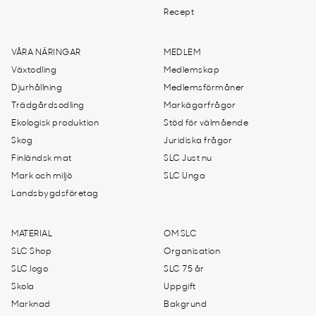
Recept
VÅRA NÄRINGAR
MEDLEM
Växtodling
Medlemskap
Djurhållning
Medlemsförmåner
Trädgårdsodling
Markägarfrågor
Ekologisk produktion
Stöd för välmående
Skog
Juridiska frågor
Finländsk mat
SLC Just nu
Mark och miljö
SLC Unga
Landsbygdsföretag
MATERIAL
OM SLC
SLC Shop
Organisation
SLC logo
SLC 75 år
Skola
Uppgift
Marknad
Bakgrund