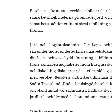
Besökets syfte är att utveckla de bilaterala re
samarbetsmöjligheterna på området jord- och
samarbetstraditioner inom såväl utbildning s
framåt.
Jord- och skogsbruksminister Jari Leppä och
ska under mötet underteckna samarbetsdokum
djurhälsa och växtskydd, forskning, utbildni
Irans samarbetsmöjligheter inom husdjursskö
och fiskodling diskuteras på ett eftermidda
med besöket. Besökets andra dag tillbringar 
Södra Tavastland. Under landsbygdsbesöket k
om bland annat vår sågindustri, hållbart sko
jordbruk och livsmedelsekonomi samt vattent
Ytterligare information: