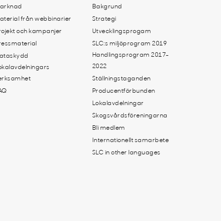
arknad
Bakgrund
aterial från webbinarier
Strategi
rojekt och kampanjer
Utvecklingsprogam
ressmaterial
SLC:s miljöprogram 2019
Handlingsprogram 2017-
ataskydd
2022
okalavdelningars
erksamhet
Ställningstaganden
AQ
Producentförbunden
Lokalavdelningar
Skogsvårdsföreningarna
Bli medlem
Internationellt samarbete
SLC in other languages