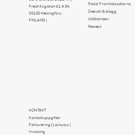
Podd: Framtidsodlarna
Fredriksgatan 61 A 34,
Debatt & blogg
00100 Helsingfors,
Utlåtanden
FINLAND |
Recept
KONTAKT
Kontaktuppgifter
Fakturering | Laskutus |
Invoicing