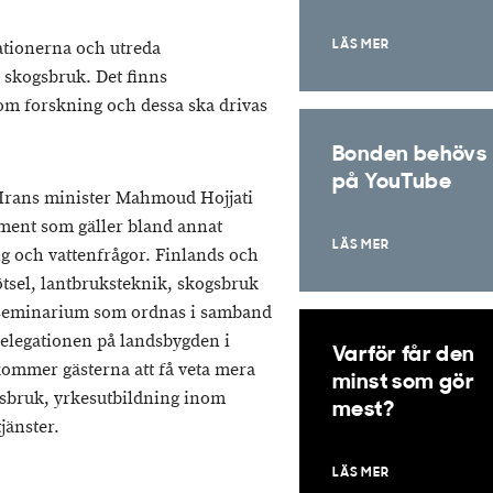
lationerna och utreda
LÄS MER
 skogsbruk. Det finns
om forskning och dessa ska drivas
Bonden behövs
på YouTube
 Irans minister Mahmoud Hojjati
ent som gäller bland annat
LÄS MER
ng och vattenfrågor. Finlands och
tsel, lantbruksteknik, skogsbruk
gsseminarium som ordnas i samband
delegationen på landsbygden i
Varför får den
ommer gästerna att få veta mera
minst som gör
gsbruk, yrkesutbildning inom
mest?
jänster.
LÄS MER