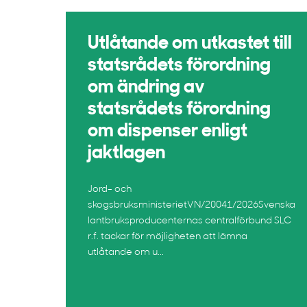
Utlåtande om utkastet till
statsrådets förordning
om ändring av
statsrådets förordning
om dispenser enligt
jaktlagen
Jord- och
skogsbruksministerietVN/20041/2026Svenska
lantbruksproducenternas centralförbund SLC
r.f. tackar för möjligheten att lämna
utlåtande om u...