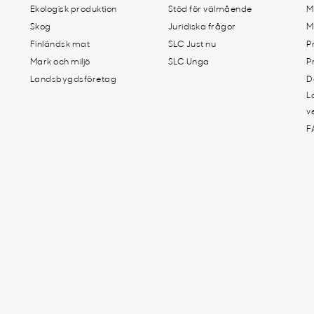
Ekologisk produktion
Stöd för välmående
M
Skog
Juridiska frågor
M
Finländsk mat
SLC Just nu
P
Mark och miljö
SLC Unga
P
Landsbygdsföretag
D
L
v
F