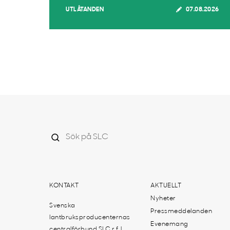
UTLÅTANDEN
07.08.2026
KONTAKT
AKTUELLT
Nyheter
Svenska
Pressmeddelanden
lantbruksproducenternas
Evenemang
centralförbund SLC r.f. |