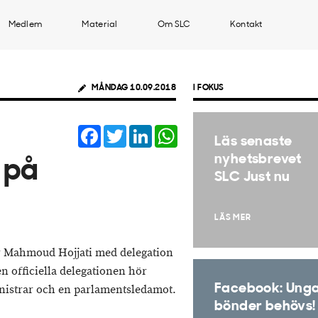
Medlem
Material
Om SLC
Kontakt
MÅNDAG 10.09.2018
I FOKUS
Facebook
Twitter
LinkedIn
WhatsApp
Läs senaste
nyhetsbrevet
 på
SLC Just nu
LÄS MER
r Mahmoud Hojjati med delegation
en officiella delegationen hör
Facebook: Ung
inistrar och en parlamentsledamot.
bönder behövs!