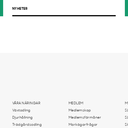
NYHETER
VÅRA NÄRINGAR
MEDLEM
M
Växtodling
Medlemskap
S
Djurhållning
Medlemsförmåner
S
Trädgårdsodling
Markägarfrågor
S