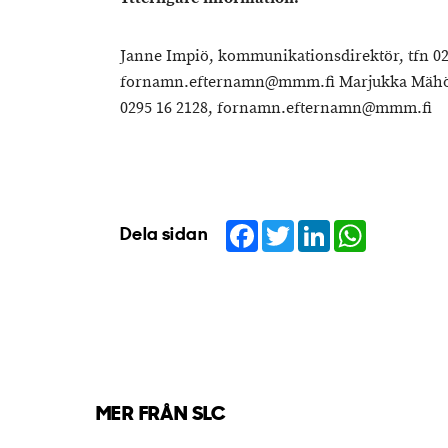
Janne Impiö, kommunikationsdirektör, tfn 02
fornamn.efternamn@mmm.fi Marjukka Mähöne
0295 16 2128, fornamn.efternamn@mmm.fi
Facebook
Twitter
LinkedIn
WhatsApp
Dela sidan
MER FRÅN SLC