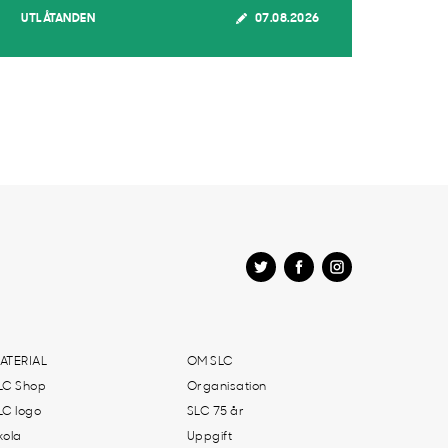
UTLÅTANDEN
07.08.2026
ATERIAL
OM SLC
LC Shop
Organisation
LC logo
SLC 75 år
kola
Uppgift