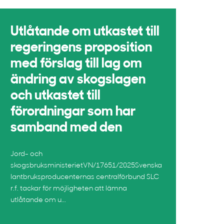
Utlåtande om utkastet till
regeringens proposition
med förslag till lag om
ändring av skogslagen
och utkastet till
förordningar som har
samband med den
Jord- och
skogsbruksministerietVN/17651/2025Svenska
lantbruksproducenternas centralförbund SLC
r.f. tackar för möjligheten att lämna
utlåtande om u...