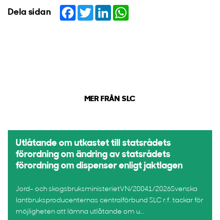
Facebook
Twitter
LinkedIn
WhatsApp
Dela sidan
MER FRÅN SLC
Utlåtande om utkastet till statsrådets
förordning om ändring av statsrådets
förordning om dispenser enligt jaktlagen
Jord- och skogsbruksministerietVN/20041/2026Svenska
lantbruksproducenternas centralförbund SLC r.f. tackar för
möjligheten att lämna utlåtande om u...