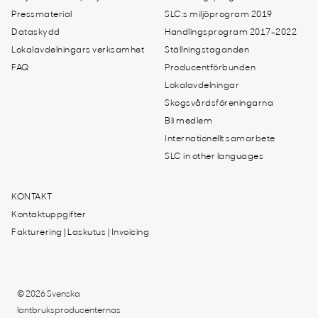
Pressmaterial
SLC:s miljöprogram 2019
Dataskydd
Handlingsprogram 2017-2022
Lokalavdelningars verksamhet
Ställningstaganden
FAQ
Producentförbunden
Lokalavdelningar
Skogsvårdsföreningarna
Bli medlem
Internationellt samarbete
SLC in other languages
KONTAKT
Kontaktuppgifter
Fakturering | Laskutus | Invoicing
© 2026 Svenska
lantbruksproducenternas