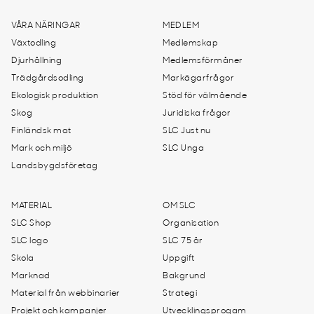
VÅRA NÄRINGAR
MEDLEM
Växtodling
Medlemskap
Djurhållning
Medlemsförmåner
Trädgårdsodling
Markägarfrågor
Ekologisk produktion
Stöd för välmående
Skog
Juridiska frågor
Finländsk mat
SLC Just nu
Mark och miljö
SLC Unga
Landsbygdsföretag
MATERIAL
OM SLC
SLC Shop
Organisation
SLC logo
SLC 75 år
Skola
Uppgift
Marknad
Bakgrund
Material från webbinarier
Strategi
Projekt och kampanjer
Utvecklingsprogam