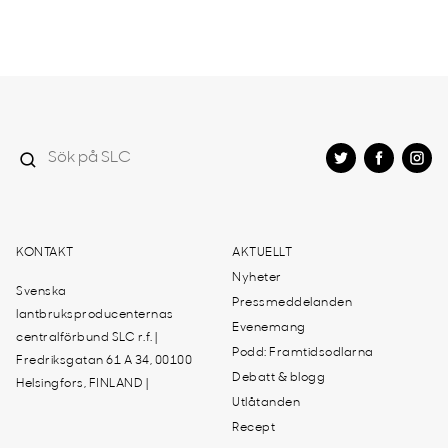
KONTAKT
AKTUELLT
Nyheter
Svenska
Pressmeddelanden
lantbruksproducenternas
Evenemang
centralförbund SLC r.f. |
Podd: Framtidsodlarna
Fredriksgatan 61 A 34, 00100
Debatt & blogg
Helsingfors, FINLAND |
Utlåtanden
Recept