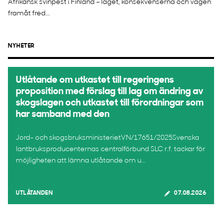
Afrikansk svinpest i Finland – läget, konsekvenserna och vägen
framåt fred...
NYHETER
Utlåtande om utkastet till regeringens
proposition med förslag till lag om ändring av
skogslagen och utkastet till förordningar som
har samband med den
Jord- och skogsbruksministerietVN/17651/2025Svenska
lantbruksproducenternas centralförbund SLC r.f. tackar för
möjligheten att lämna utlåtande om u...
UTLÅTANDEN
07.08.2026