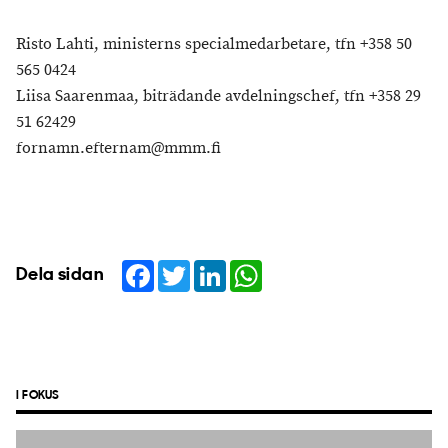
Risto Lahti, ministerns specialmedarbetare, tfn +358 50
565 0424
Liisa Saarenmaa, biträdande avdelningschef, tfn +358 29
51 62429
fornamn.efternam@mmm.fi
Facebook
Twitter
LinkedIn
WhatsApp
Dela sidan
I FOKUS