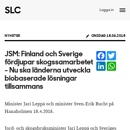
Logga in
NYHETER
ONSDAG 18.04.2018
Facebook
Twitter
JSM: Finland och Sverige
fördjupar skogssamarbetet
LinkedIn
Whats
- Nu ska länderna utveckla
biobaserade lösningar
tillsammans
Minister Jari Leppä och minister Sven-Erik Bucht på
Hanaholmen 18.4.2018.
Jord- och skogsbruksminister Jari Leppä och Sveriges