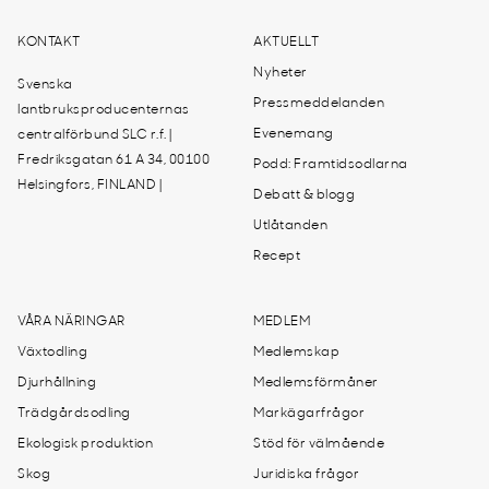
KONTAKT
AKTUELLT
Nyheter
Svenska
Pressmeddelanden
lantbruksproducenternas
Evenemang
centralförbund SLC r.f. |
Fredriksgatan 61 A 34, 00100
Podd: Framtidsodlarna
Helsingfors, FINLAND |
Debatt & blogg
Utlåtanden
Recept
VÅRA NÄRINGAR
MEDLEM
Växtodling
Medlemskap
Djurhållning
Medlemsförmåner
Trädgårdsodling
Markägarfrågor
Ekologisk produktion
Stöd för välmående
Skog
Juridiska frågor