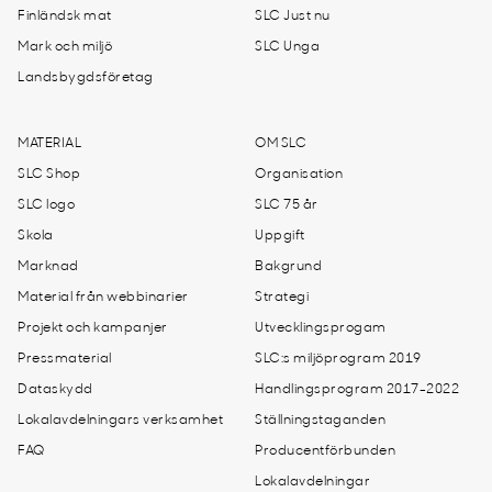
Finländsk mat
SLC Just nu
Mark och miljö
SLC Unga
Landsbygdsföretag
MATERIAL
OM SLC
SLC Shop
Organisation
SLC logo
SLC 75 år
Skola
Uppgift
Marknad
Bakgrund
Material från webbinarier
Strategi
Projekt och kampanjer
Utvecklingsprogam
Pressmaterial
SLC:s miljöprogram 2019
Dataskydd
Handlingsprogram 2017-2022
Lokalavdelningars verksamhet
Ställningstaganden
FAQ
Producentförbunden
Lokalavdelningar