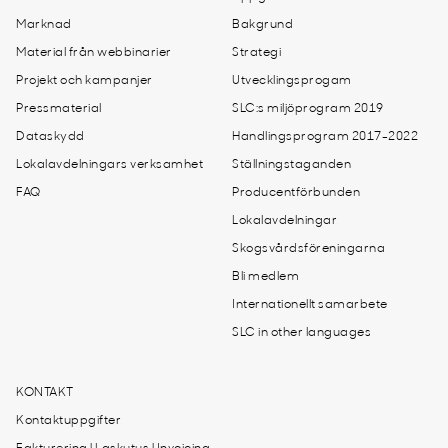
Marknad
Bakgrund
Material från webbinarier
Strategi
Projekt och kampanjer
Utvecklingsprogam
Pressmaterial
SLC:s miljöprogram 2019
Dataskydd
Handlingsprogram 2017-2022
Lokalavdelningars verksamhet
Ställningstaganden
FAQ
Producentförbunden
Lokalavdelningar
Skogsvårdsföreningarna
Bli medlem
Internationellt samarbete
SLC in other languages
KONTAKT
Kontaktuppgifter