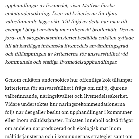
upphandlingar av livsmedel, visar Motivas färska
enkätundersökning. Även vid kriterierna för djurs
välbefinnande läggs vikt. Till följd av detta har man till
exempel börjat använda mer inhemskt broilerkött. Den av
jord- och skogsbruksministeriet beställda enkäten syftade
till att kartlägga inhemska livsmedels användningsgrad
och tillämpningen av kriterierna för ansvarsfullhet vid
kommunala och statliga livsmedelsupphandlingar.
Genom enkäten undersöktes hur offentliga kök tillämpar
kriterierna för ansvarsfullhet i fråga om miljö, djurens
välbefinnande, näringskvalitet och livsmedelssäkerhet.
Vidare undersöktes hur näringsrekommendationerna
följs när det gäller beslut om upphandlingar i kommuner
eller inom måltidstjänster. Enkäten innehöll också frågor
om andelen närproducerad och ekologisk mat inom
måltidstjänsterna och i kommunernas strategier samt om