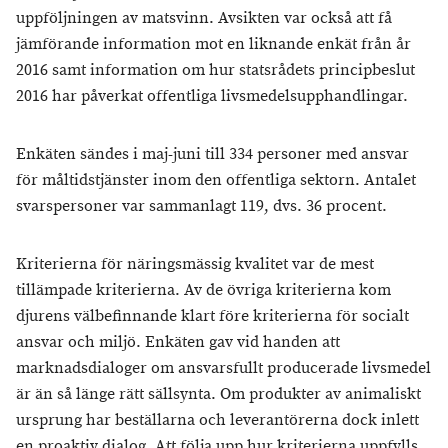
uppföljningen av matsvinn. Avsikten var också att få
jämförande information mot en liknande enkät från år
2016 samt information om hur statsrådets principbeslut
2016 har påverkat offentliga livsmedelsupphandlingar.
Enkäten sändes i maj-juni till 334 personer med ansvar
för måltidstjänster inom den offentliga sektorn. Antalet
svarspersoner var sammanlagt 119, dvs. 36 procent.
Kriterierna för näringsmässig kvalitet var de mest
tillämpade kriterierna. Av de övriga kriterierna kom
djurens välbefinnande klart före kriterierna för socialt
ansvar och miljö. Enkäten gav vid handen att
marknadsdialoger om ansvarsfullt producerade livsmedel
är än så länge rätt sällsynta. Om produkter av animaliskt
ursprung har beställarna och leverantörerna dock inlett
en proaktiv dialog. Att följa upp hur kriterierna uppfylls