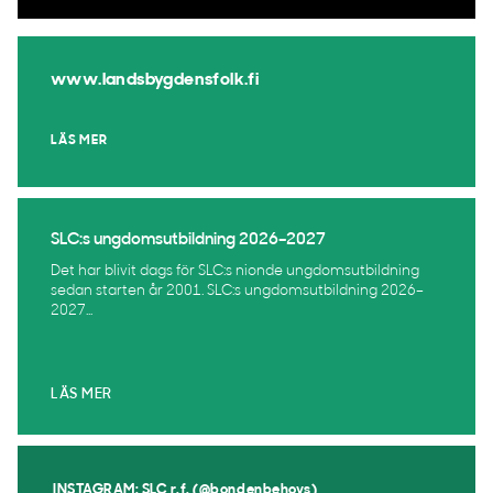
www.landsbygdensfolk.fi
LÄS MER
SLC:s ungdomsutbildning 2026–2027
Det har blivit dags för SLC:s nionde ungdomsutbildning
sedan starten år 2001. SLC:s ungdomsutbildning 2026–
2027...
LÄS MER
INSTAGRAM: SLC r.f. (@bondenbehovs)