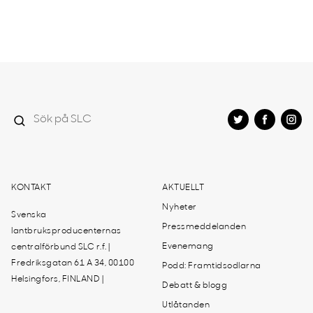
KONTAKT
AKTUELLT
Nyheter
Svenska
Pressmeddelanden
lantbruksproducenternas
Evenemang
centralförbund SLC r.f. |
Fredriksgatan 61 A 34, 00100
Podd: Framtidsodlarna
Helsingfors, FINLAND |
Debatt & blogg
Utlåtanden