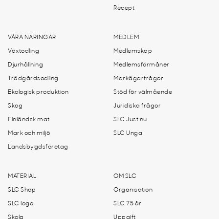
Recept
VÅRA NÄRINGAR
MEDLEM
Växtodling
Medlemskap
Djurhållning
Medlemsförmåner
Trädgårdsodling
Markägarfrågor
Ekologisk produktion
Stöd för välmående
Skog
Juridiska frågor
Finländsk mat
SLC Just nu
Mark och miljö
SLC Unga
Landsbygdsföretag
MATERIAL
OM SLC
SLC Shop
Organisation
SLC logo
SLC 75 år
Skola
Uppgift