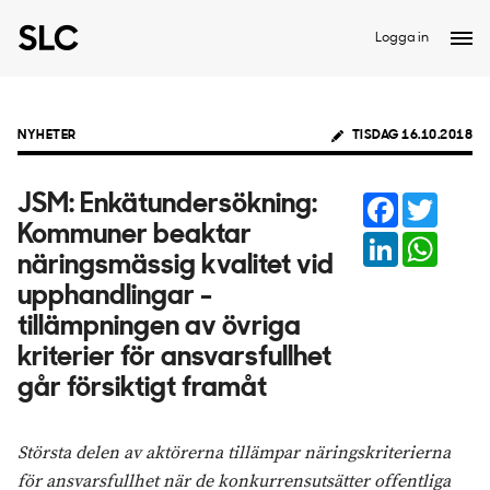
Logga in
NYHETER
TISDAG 16.10.2018
Facebook
Twitter
JSM: Enkätundersökning:
Kommuner beaktar
LinkedIn
Whats
näringsmässig kvalitet vid
upphandlingar -
tillämpningen av övriga
kriterier för ansvarsfullhet
går försiktigt framåt
Största delen av aktörerna tillämpar näringskriterierna
för ansvarsfullhet när de konkurrensutsätter offentliga