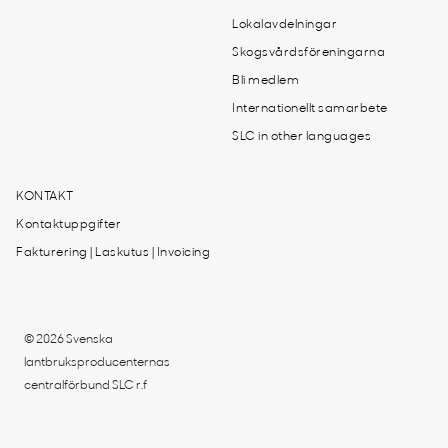
Lokalavdelningar
Skogsvårdsföreningarna
Bli medlem
Internationellt samarbete
SLC in other languages
KONTAKT
Kontaktuppgifter
Fakturering | Laskutus | Invoicing
© 2026 Svenska
lantbruksproducenternas
centralförbund SLC r.f