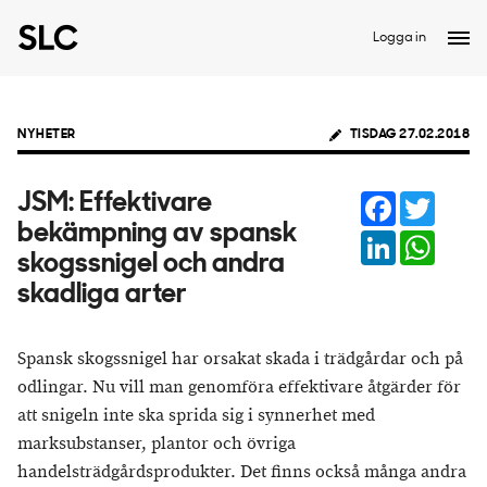
Logga in
NYHETER
TISDAG 27.02.2018
Facebook
Twitter
JSM: Effektivare
bekämpning av spansk
LinkedIn
Whats
skogssnigel och andra
skadliga arter
Spansk skogssnigel har orsakat skada i trädgårdar och på
odlingar. Nu vill man genomföra effektivare åtgärder för
att snigeln inte ska sprida sig i synnerhet med
marksubstanser, plantor och övriga
handelsträdgårdsprodukter. Det finns också många andra