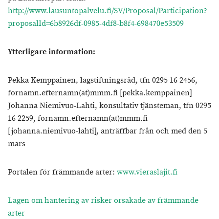
http://www.lausuntopalvelu.fi/SV/Proposal/Participation?
proposalId=6b8926df-0985-4df8-b8f4-698470e53509
Ytterligare information:
Pekka Kemppainen, lagstiftningsråd, tfn 0295 16 2456,
fornamn.efternamn(at)mmm.fi [pekka.kemppainen]
Johanna Niemivuo-Lahti, konsultativ tjänsteman, tfn 0295
16 2259, fornamn.efternamn(at)mmm.fi
[johanna.niemivuo-lahti], anträffbar från och med den 5
mars
Portalen för främmande arter:
www.vieraslajit.fi
Lagen om hantering av risker orsakade av främmande
arter