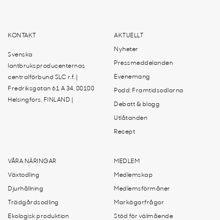
KONTAKT
AKTUELLT
Nyheter
Svenska
Pressmeddelanden
lantbruksproducenternas
Evenemang
centralförbund SLC r.f. |
Fredriksgatan 61 A 34, 00100
Podd: Framtidsodlarna
Helsingfors, FINLAND |
Debatt & blogg
Utlåtanden
Recept
VÅRA NÄRINGAR
MEDLEM
Växtodling
Medlemskap
Djurhållning
Medlemsförmåner
Trädgårdsodling
Markägarfrågor
Ekologisk produktion
Stöd för välmående