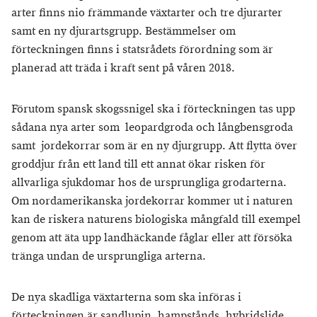
arter finns nio främmande växtarter och tre djurarter
samt en ny djurartsgrupp. Bestämmelser om
förteckningen finns i statsrådets förordning som är
planerad att träda i kraft sent på våren 2018.
Förutom spansk skogssnigel ska i förteckningen tas upp
sådana nya arter som leopardgroda och långbensgroda
samt jordekorrar som är en ny djurgrupp. Att flytta över
groddjur från ett land till ett annat ökar risken för
allvarliga sjukdomar hos de ursprungliga grodarterna.
Om nordamerikanska jordekorrar kommer ut i naturen
kan de riskera naturens biologiska mångfald till exempel
genom att äta upp landhäckande fåglar eller att försöka
tränga undan de ursprungliga arterna.
De nya skadliga växtarterna som ska införas i
förteckningen är sandlupin, hampstånds, hybridslide,