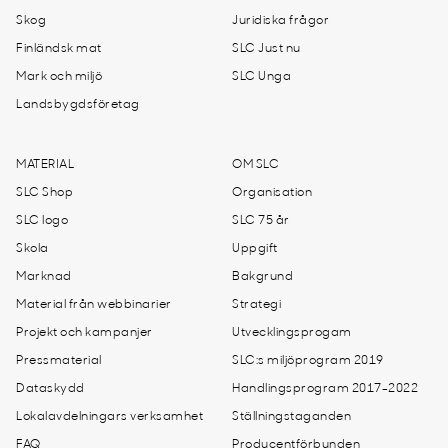
Skog
Juridiska frågor
Finländsk mat
SLC Just nu
Mark och miljö
SLC Unga
Landsbygdsföretag
MATERIAL
OM SLC
SLC Shop
Organisation
SLC logo
SLC 75 år
Skola
Uppgift
Marknad
Bakgrund
Material från webbinarier
Strategi
Projekt och kampanjer
Utvecklingsprogam
Pressmaterial
SLC:s miljöprogram 2019
Dataskydd
Handlingsprogram 2017-2022
Lokalavdelningars verksamhet
Ställningstaganden
FAQ
Producentförbunden