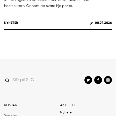
för ekologiska producenter och en för aktörer inom
hästsektorn. Genom att svara hjälper du ...
NYHETER
08.07.2026
KONTAKT
AKTUELLT
Nyheter
Svenska