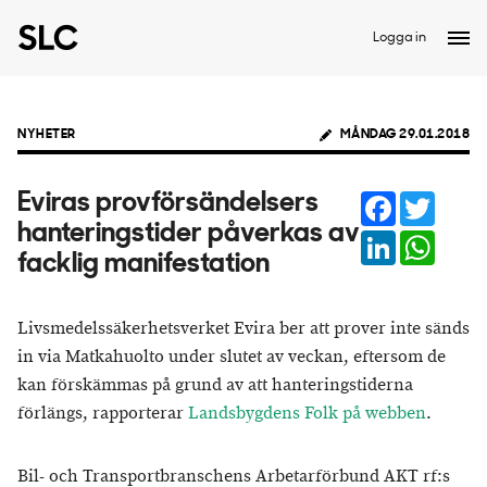
Logga in
NYHETER
MÅNDAG 29.01.2018
Facebook
Twitter
Eviras provförsändelsers
hanteringstider påverkas av
LinkedIn
Whats
facklig manifestation
Livsmedelssäkerhetsverket Evira ber att prover inte sänds
in via Matkahuolto under slutet av veckan, eftersom de
kan förskämmas på grund av att hanteringstiderna
förlängs, rapporterar
Landsbygdens Folk på webben
.
Bil- och Transportbranschens Arbetarförbund AKT rf:s