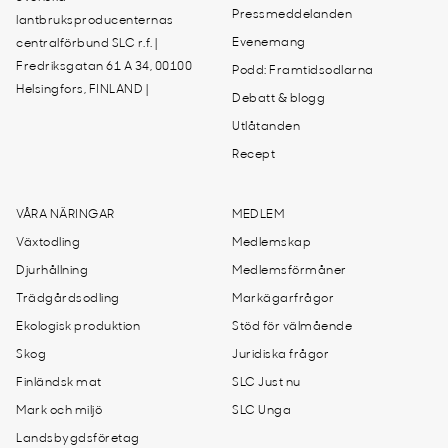
Pressmeddelanden
lantbruksproducenternas
Evenemang
centralförbund SLC r.f. |
Fredriksgatan 61 A 34, 00100
Podd: Framtidsodlarna
Helsingfors, FINLAND |
Debatt & blogg
Utlåtanden
Recept
VÅRA NÄRINGAR
MEDLEM
Växtodling
Medlemskap
Djurhållning
Medlemsförmåner
Trädgårdsodling
Markägarfrågor
Ekologisk produktion
Stöd för välmående
Skog
Juridiska frågor
Finländsk mat
SLC Just nu
Mark och miljö
SLC Unga
Landsbygdsföretag