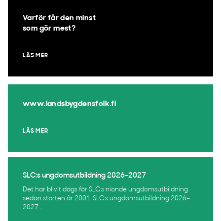
Varför får den minst
som gör mest?
LÄS MER
www.landsbygdensfolk.fi
LÄS MER
SLC:s ungdomsutbildning 2026–2027
Det har blivit dags för SLC:s nionde ungdomsutbildning
sedan starten år 2001. SLC:s ungdomsutbildning 2026–
2027...