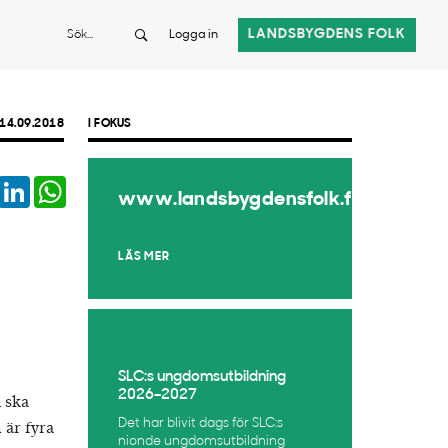
Sök
LANDSBYGDENS FOLK
Logga in
14.09.2018
I FOKUS
book
Twitter
LinkedIn
WhatsApp
www.landsbygdensfolk.fi
LÄS MER
SLC:s ungdomsutbildning
2026–2027
 ska
Det har blivit dags för SLC:s
 är fyra
nionde ungdomsutbildning