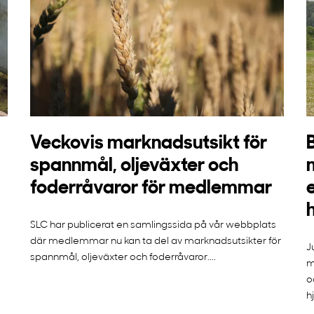
Veckovis marknadsutsikt för
spannmål, oljeväxter och
foderråvaror för medlemmar
SLC har publicerat en samlingssida på vår webbplats
där medlemmar nu kan ta del av marknadsutsikter för
J
spannmål, oljeväxter och foderråvaror....
m
o
h