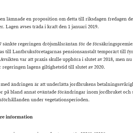
en lämnade en proposition om detta till riksdagen fredagen d
. Lagen avses träda i kraft den 1 januari 2019.
017 sänkte regeringen dröjsmålsräntan för de försäkringspremi
as till Lantbruksföretagarnas pensionsanstalt temporärt till fy
Avsikten var att praxis skulle upphöra i slutet av 2018, men nu
 regeringen lagens giltighetstid till slutet av 2020.
 med ändringen är att underlätta jordbrukens betalningssvårig
r på bland annat oväntade förändringar inom jordbruket och 
sförhållanden under vegetationsperioden.
are information