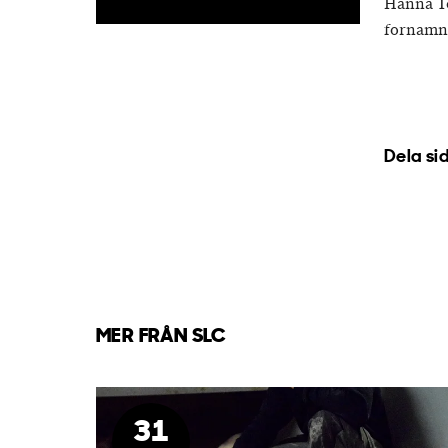
Hanna To
fornamn
Dela si
MER FRÅN SLC
31