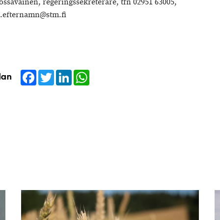
ssavainen, regeringssekreterare, tfn 02951 63005,
.efternamn@stm.fi
Facebook
Twitter
LinkedIn
WhatsApp
dan