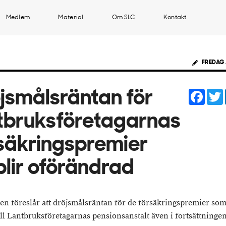
Medlem
Material
Om SLC
Kontakt
FREDAG 
Face
jsmålsräntan för
tbruksföretagarnas
säkringspremier
blir oförändrad
en föreslår att dröjsmålsräntan för de försäkringspremier som
ill Lantbruksföretagarnas pensionsanstalt även i fortsättningen