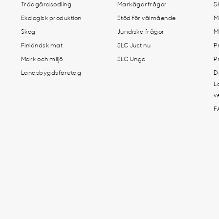
Trädgårdsodling
Markägarfrågor
S
Ekologisk produktion
Stöd för välmående
M
Skog
Juridiska frågor
M
Finländsk mat
SLC Just nu
P
Mark och miljö
SLC Unga
P
Landsbygdsföretag
D
L
v
F