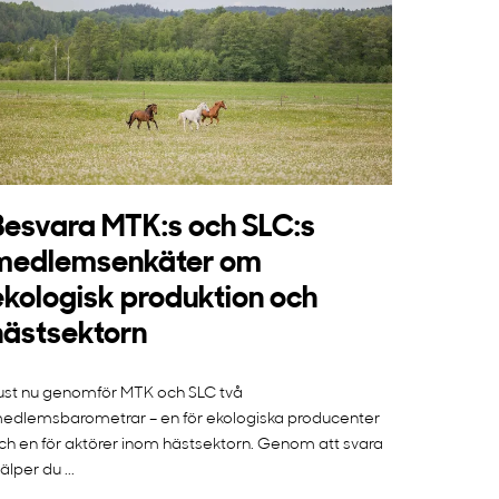
Besvara MTK:s och SLC:s
medlemsenkäter om
ekologisk produktion och
hästsektorn
ust nu genomför MTK och SLC två
edlemsbarometrar – en för ekologiska producenter
ch en för aktörer inom hästsektorn. Genom att svara
jälper du ...