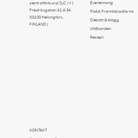
Evenemang
centralförbund SLC r.f. |
Fredriksgatan 61 A 34,
Podd: Framtidsodlarna
00100 Helsingfors,
Debatt & blogg
FINLAND |
Utlåtanden
Recept
KONTAKT