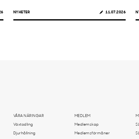
26
NYHETER
11.07.2026
N
VÅRA NÄRINGAR
MEDLEM
M
Växtodling
Medlemskap
S
Djurhållning
Medlemsförmåner
S