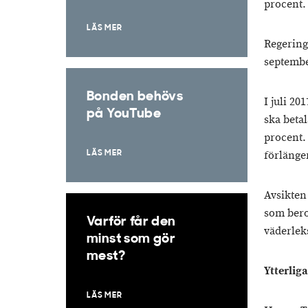
procent.
LÄS MER
Regering
september
Bonden behövs
I juli 2
på YouTube
ska betal
procent. 
förlänger
LÄS MER
Avsikten
som bero
Varför får den
väderlek
minst som gör
mest?
Ytterlig
LÄS MER