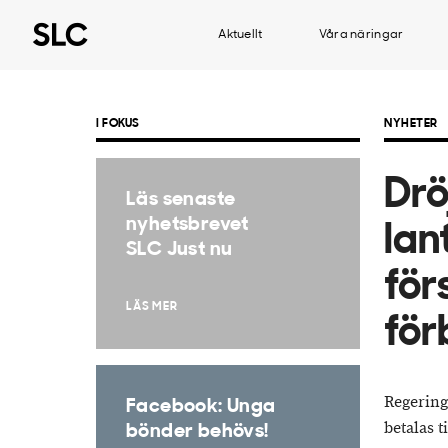
Aktuellt
Våra näringar
I FOKUS
NYHETER
Drö
Läs senaste
nyhetsbrevet
lan
SLC Just nu
för
LÄS MER
för
Regering
Facebook: Unga
betalas t
bönder behövs!