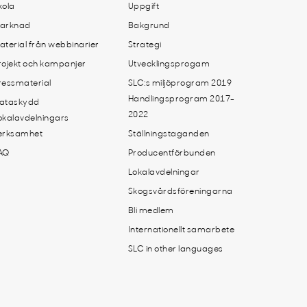
kola
Uppgift
arknad
Bakgrund
aterial från webbinarier
Strategi
rojekt och kampanjer
Utvecklingsprogam
ressmaterial
SLC:s miljöprogram 2019
Handlingsprogram 2017-
ataskydd
2022
okalavdelningars
erksamhet
Ställningstaganden
AQ
Producentförbunden
Lokalavdelningar
Skogsvårdsföreningarna
Bli medlem
Internationellt samarbete
SLC in other languages