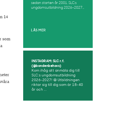
sedan starten år 2001. SLC:s
ungdomsutbildning 2026–2027...
en 14
LÄS MER
er som
ra
INSTAGRAM: SLC r.f.
(@bondenbehovs)
Kom ihåg att anmäla dig till
heter
SLC:s ungdomsutbildning
2026-2027! 🤩 Utbildningen
svåra
riktar sig till dig som är 18–40
år och ...