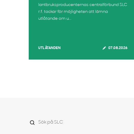
lantbruksproducenternas centralförbund SLC
r.f. tackar för möjligheten att lämna
utlåtande om u...
UTLÅTANDEN
07.08.2026