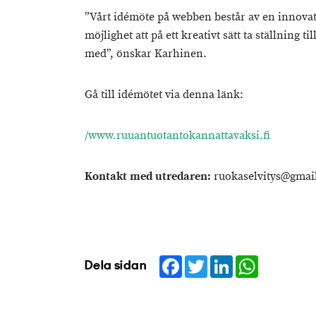
”Vårt idémöte på webben består av en innovat
möjlighet att på ett kreativt sätt ta ställning 
med”, önskar Karhinen.
Gå till idémötet via denna länk:
/www.ruuantuotantokannattavaksi.fi
Kontakt med utredaren:
ruokaselvitys@gmai
Facebook
Twitter
LinkedIn
WhatsApp
Dela sidan