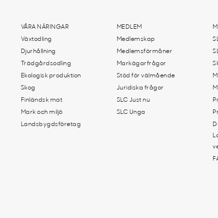
VÅRA NÄRINGAR
MEDLEM
M
Växtodling
Medlemskap
S
Djurhållning
Medlemsförmåner
S
Trädgårdsodling
Markägarfrågor
S
Ekologisk produktion
Stöd för välmående
M
Skog
Juridiska frågor
M
Finländsk mat
SLC Just nu
P
Mark och miljö
SLC Unga
P
Landsbygdsföretag
D
L
v
F