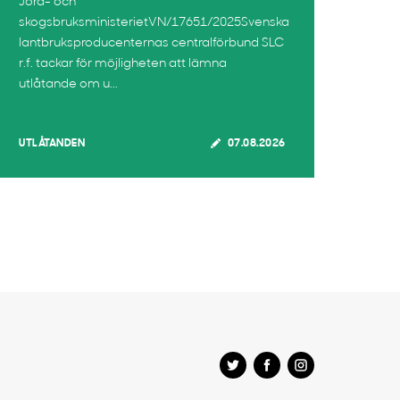
Jord- och
skogsbruksministerietVN/17651/2025Svenska
lantbruksproducenternas centralförbund SLC
r.f. tackar för möjligheten att lämna
utlåtande om u...
UTLÅTANDEN
07.08.2026