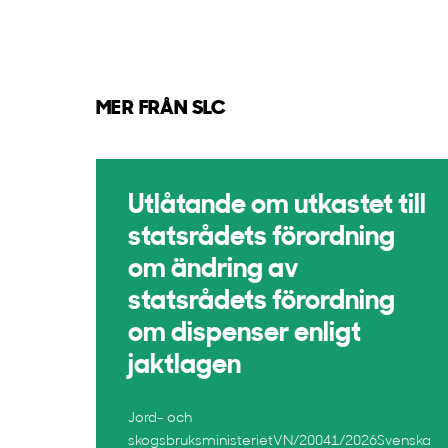
MER FRÅN SLC
Utlåtande om utkastet till
statsrådets förordning
om ändring av
statsrådets förordning
om dispenser enligt
jaktlagen
Jord- och
skogsbruksministerietVN/20041/2026Svenska