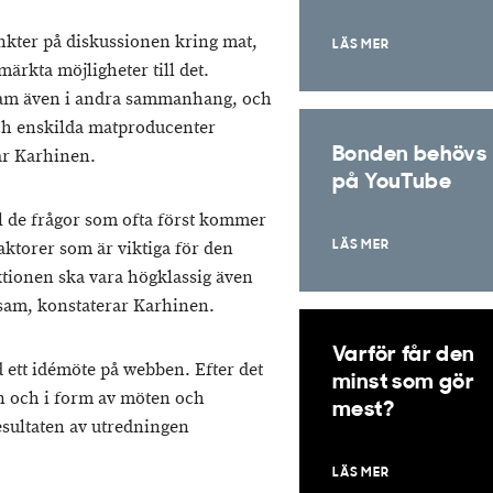
unkter på diskussionen kring mat,
LÄS MER
ärkta möjligheter till det.
am även i andra sammanhang, och
och enskilda matproducenter
Bonden behövs
rar Karhinen.
på YouTube
l de frågor som ofta först kommer
faktorer som är viktiga för den
LÄS MER
tionen ska vara högklassig även
sam, konstaterar Karhinen.
Varför får den
d ett idémöte på webben. Efter det
minst som gör
ben och i form av möten och
mest?
sultaten av utredningen
LÄS MER