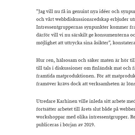
”Jag vill nu få in genuint nya idéer och synp
och vårt webbdiskussionsredskap erbjuder utm
Intressentgruppernas synpunkter kommer fr
därför vill vi nu särskilt ge konsumenterna 
möjlighet att uttrycka sina åsikter”, konstate
Hur ren, hälsosam och säker maten är hör til
till tals i diskussioner om finländsk mat och 
framtida matproduktionen. För att matproduk
framöver krävs dock att verksamheten är lön
Utredare Karhinen ville inleda sitt arbete me
fortsätter arbetet till årets slut både på web
workshoppar med olika intressentgrupper. Re
publiceras i början av 2019.