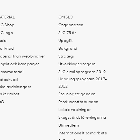
ATERIAL
OM SLC
LC Shop
Organisation
LC logo
SLC 75 år
kola
Uppgift
arknad
Bakgrund
aterial från webbinarier
Strategi
rojekt och kampanjer
Utvecklingsprogam
ressmaterial
SLC:s miljöprogram 2019
Handlingsprogram 2017-
ataskydd
2022
okalavdelningars
erksamhet
Ställningstaganden
AQ
Producentförbunden
Lokalavdelningar
Skogsvårdsföreningarna
Bli medlem
Internationellt samarbete