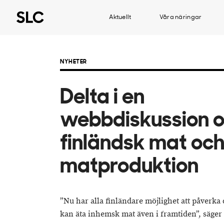
Aktuellt
Våra näringar
NYHETER
Delta i en
webbdiskussion 
finländsk mat oc
matproduktion
”Nu har alla finländare möjlighet att påverka d
kan äta inhemsk mat även i framtiden”, säger