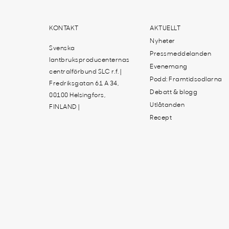
KONTAKT
AKTUELLT
Nyheter
Svenska
Pressmeddelanden
lantbruksproducenternas
Evenemang
centralförbund SLC r.f. |
Podd: Framtidsodlarna
Fredriksgatan 61 A 34,
Debatt & blogg
00100 Helsingfors,
Utlåtanden
FINLAND |
Recept