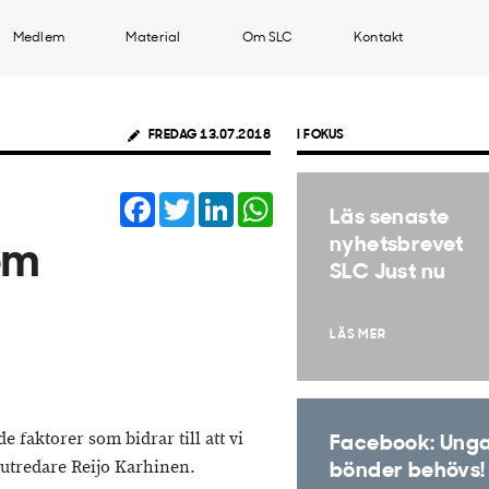
Medlem
Material
Om SLC
Kontakt
FREDAG 13.07.2018
I FOKUS
Facebook
Twitter
LinkedIn
WhatsApp
Läs senaste
nyhetsbrevet
om
SLC Just nu
h
LÄS MER
e faktorer som bidrar till att vi
Facebook: Ung
 utredare Reijo Karhinen.
bönder behövs!