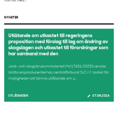
framåt fred...
NYHETER
Utlåtande om utkastet till regeringens
proposition med förslag till lag om ändring av
skogslagen och utkastet till förordningar som
har samband med den
Jord- och skogsbruksministerietVN/17651/2025Svenska
lantbruksproducenternas centralförbund SLC r.f. tackar för
möjligheten att lämna utlåtande om u...
UTLÅTANDEN
07.08.2026