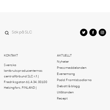
KONTAKT
AKTUELLT
Nyheter
Svenska
Pressmeddelanden
lantbruksproducenternas
Evenemang
centralförbund SLC r.f. |
Podd: Framtidsodlarna
Fredriksgatan 61 A 34, 00100
Debatt & blogg
Helsingfors, FINLAND |
Utlåtanden
Recept