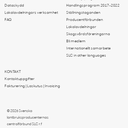
Dataskydd
Handlingsprogram 2017-2022
Lokalavdelningars verksamhet
Ställningstaganden
FAQ
Producentförbunden
Lokalavdelningar
Skogsvårdsföreningarna
Bli medlem
Internationellt samarbete
SLC in other languages
KONTAKT
Kontaktuppgifter
Fakturering | Laskutus | Invoicing
© 2026 Svenska
lantbruksproducenternas
centralförbund SLC r.f