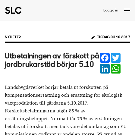
Logga in
NYHETER
TISDAG 03.10.2017
Facebook
Twitter
Utbetalningen av förskott på
jordbrukarstöd börjar 5.10
LinkedIn
Whats
Landsbygdsverket börjar betala ut förskotten på
kompensationsersättning och ersättning för ekologisk
växtproduktion till gårdarna 5.10.2017.
Förskottsbetalningarna utgör 85 % av
ersättningsbeloppet. Normalt får 75 % av ersättningen
betalas ut i förskott, men tack vare det undantag som EU-
kommissionen godkänt är andelen större. På grund av