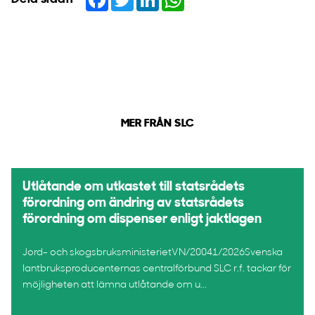
MER FRÅN SLC
Utlåtande om utkastet till statsrådets
förordning om ändring av statsrådets
förordning om dispenser enligt jaktlagen
Jord- och skogsbruksministerietVN/20041/2026Svenska
lantbruksproducenternas centralförbund SLC r.f. tackar för
möjligheten att lämna utlåtande om u...