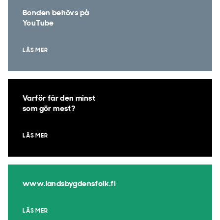
Bonden behövs på
YouTube
LÄS MER
Varför får den minst
som gör mest?
LÄS MER
www.landsbygdensfolk.fi
LÄS MER