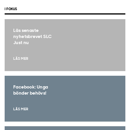
I FOKUS
Läs senaste
nyhetsbrevet SLC
Just nu
LÄS MER
Facebook: Unga
bönder behövs!
LÄS MER