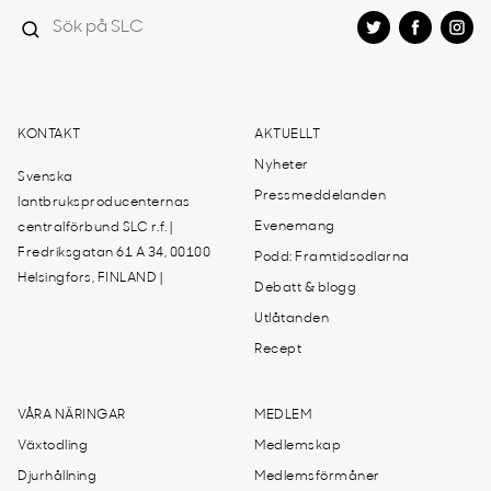
KONTAKT
AKTUELLT
Nyheter
Svenska
Pressmeddelanden
lantbruksproducenternas
Evenemang
centralförbund SLC r.f. |
Fredriksgatan 61 A 34, 00100
Podd: Framtidsodlarna
Helsingfors, FINLAND |
Debatt & blogg
Utlåtanden
Recept
VÅRA NÄRINGAR
MEDLEM
Växtodling
Medlemskap
Djurhållning
Medlemsförmåner