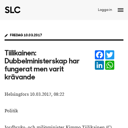
Logga in
FREDAG 10.03.2017
Facebook
Twitter
Tiilikainen:
Dubbelministerskap har
LinkedIn
Whats
fungerat men varit
krävande
Helsingfors 10.03.2017, 08:22
Politik
Jordbruks- och miljöminister Kimmo Tiilikainen (C)