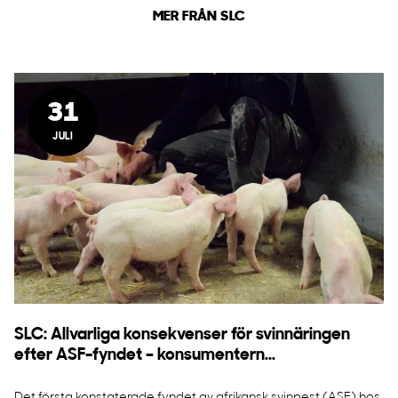
MER FRÅN SLC
31
JULI
SLC: Allvarliga konsekvenser för svinnäringen
efter ASF-fyndet – konsumentern...
Det första konstaterade fyndet av afrikansk svinpest (ASF) hos