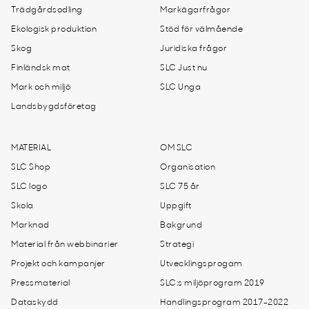
Trädgårdsodling
Markägarfrågor
Ekologisk produktion
Stöd för välmående
Skog
Juridiska frågor
Finländsk mat
SLC Just nu
Mark och miljö
SLC Unga
Landsbygdsföretag
MATERIAL
OM SLC
SLC Shop
Organisation
SLC logo
SLC 75 år
Skola
Uppgift
Marknad
Bakgrund
Material från webbinarier
Strategi
Projekt och kampanjer
Utvecklingsprogam
Pressmaterial
SLC:s miljöprogram 2019
Dataskydd
Handlingsprogram 2017-2022