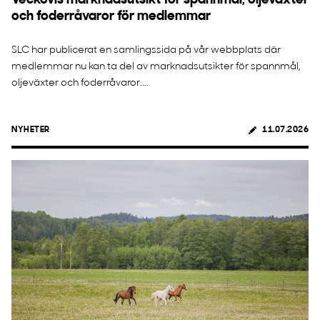
Veckovis marknadsutsikt för spannmål, oljeväxter
och foderråvaror för medlemmar
SLC har publicerat en samlingssida på vår webbplats där
medlemmar nu kan ta del av marknadsutsikter för spannmål,
oljeväxter och foderråvaror....
NYHETER
11.07.2026