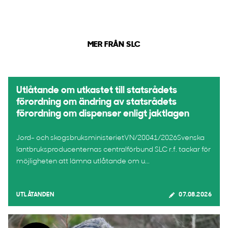
MER FRÅN SLC
Utlåtande om utkastet till statsrådets
förordning om ändring av statsrådets
förordning om dispenser enligt jaktlagen
Jord- och skogsbruksministerietVN/20041/2026Svenska
lantbruksproducenternas centralförbund SLC r.f. tackar för
möjligheten att lämna utlåtande om u...
UTLÅTANDEN
07.08.2026