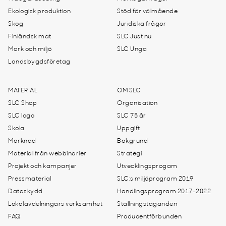
Ekologisk produktion
Stöd för välmående
Skog
Juridiska frågor
Finländsk mat
SLC Just nu
Mark och miljö
SLC Unga
Landsbygdsföretag
MATERIAL
OM SLC
SLC Shop
Organisation
SLC logo
SLC 75 år
Skola
Uppgift
Marknad
Bakgrund
Material från webbinarier
Strategi
Projekt och kampanjer
Utvecklingsprogam
Pressmaterial
SLC:s miljöprogram 2019
Dataskydd
Handlingsprogram 2017-2022
Lokalavdelningars verksamhet
Ställningstaganden
FAQ
Producentförbunden