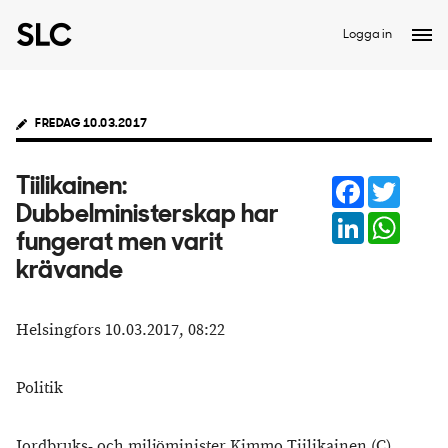
Logga in
FREDAG 10.03.2017
Facebook
Twitter
Tiilikainen:
Dubbelministerskap har
LinkedIn
Whats
fungerat men varit
krävande
Helsingfors 10.03.2017, 08:22
Politik
Jordbruks- och miljöminister Kimmo Tiilikainen (C)