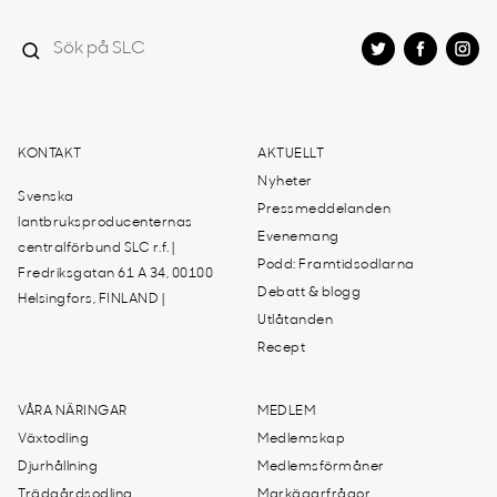
KONTAKT
AKTUELLT
Nyheter
Svenska
Pressmeddelanden
lantbruksproducenternas
Evenemang
centralförbund SLC r.f. |
Podd: Framtidsodlarna
Fredriksgatan 61 A 34, 00100
Debatt & blogg
Helsingfors, FINLAND |
Utlåtanden
Recept
VÅRA NÄRINGAR
MEDLEM
Växtodling
Medlemskap
Djurhållning
Medlemsförmåner
Trädgårdsodling
Markägarfrågor