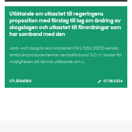
Utlåtande om utkastet till regeringens
proposition med förslag till lag om ändring av
skogslagen och utkastet till förordningar som
har samband med den
Jord- och skogsbruksministerietVN/17651/2025Svenska
lantbruksproducenternas centralförbund SLC r.f. tackar för
möjligheten att lämna utlåtande om u...
UTLÅTANDEN
07.08.2026