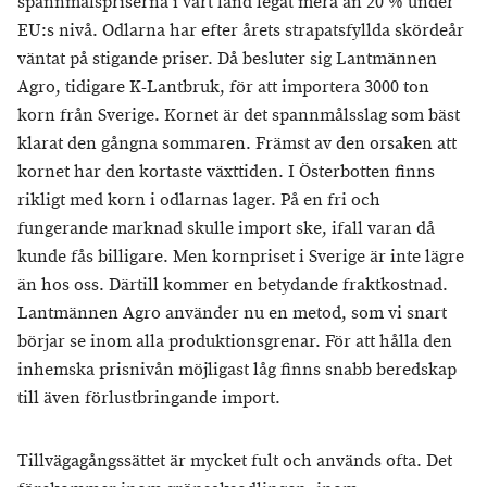
spannmålspriserna i vårt land legat mera än 20 % under
EU:s nivå. Odlarna har efter årets strapatsfyllda skördeår
väntat på stigande priser. Då besluter sig Lantmännen
Agro, tidigare K-Lantbruk, för att importera 3000 ton
korn från Sverige. Kornet är det spannmålsslag som bäst
klarat den gångna sommaren. Främst av den orsaken att
kornet har den kortaste växttiden. I Österbotten finns
rikligt med korn i odlarnas lager. På en fri och
fungerande marknad skulle import ske, ifall varan då
kunde fås billigare. Men kornpriset i Sverige är inte lägre
än hos oss. Därtill kommer en betydande fraktkostnad.
Lantmännen Agro använder nu en metod, som vi snart
börjar se inom alla produktionsgrenar. För att hålla den
inhemska prisnivån möjligast låg finns snabb beredskap
till även förlustbringande import.
Tillvägagångssättet är mycket fult och används ofta. Det