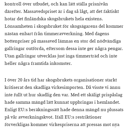
kontroll över utbudet, och kan lätt ställa prisnivån
därefter. Massavedspriset är i dag så lågt, att det faktiskt
hotar det finländska skogsbrukets hela existens.
Lönsamheten i skogsbruket för skogsägarens del kommer
nästan enbart från timmeravverkning. Med dagens
bottenpriser på massaved lämnas en stor del nödvändiga
gallringar outförda, eftersom dessa inte ger några pengar.
Utan gallringar utvecklas just inga timmerträd och inte
heller några framtida inkomster.
I över 20 års tid har skogsbrukets organisationer starkt
kritiserat den skadliga virkesimporten. Då visste vi ännu
inte fullt ut hur skadlig den var. Med ett skäligt prispåslag
hade samma mängd lätt kunnat uppbringas i hemlandet.
Enligt EU:s beräkningssätt hade denna mängd nu plussats
på vår avverkningskvot. Ifall EU:s restriktioner
förverkligas kommer virkespriserna att pressas mot nya