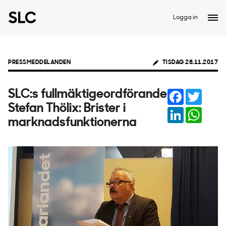
Logga in
PRESSMEDDELANDEN
TISDAG 28.11.2017
Facebook
Twitter
SLC:s fullmäktigeordförande
Stefan Thölix: Brister i
LinkedIn
Whats
marknadsfunktionerna