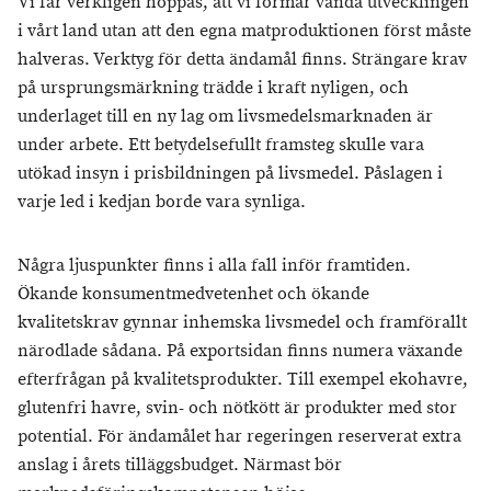
Vi får verkligen hoppas, att vi förmår vända utvecklingen
i vårt land utan att den egna matproduktionen först måste
halveras. Verktyg för detta ändamål finns. Strängare krav
på ursprungsmärkning trädde i kraft nyligen, och
underlaget till en ny lag om livsmedelsmarknaden är
under arbete. Ett betydelsefullt framsteg skulle vara
utökad insyn i prisbildningen på livsmedel. Påslagen i
varje led i kedjan borde vara synliga.
Några ljuspunkter finns i alla fall inför framtiden.
Ökande konsumentmedvetenhet och ökande
kvalitetskrav gynnar inhemska livsmedel och framförallt
närodlade sådana. På exportsidan finns numera växande
efterfrågan på kvalitetsprodukter. Till exempel ekohavre,
glutenfri havre, svin- och nötkött är produkter med stor
potential. För ändamålet har regeringen reserverat extra
anslag i årets tilläggsbudget. Närmast bör