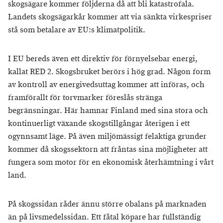
skogsägare kommer följderna då att bli katastrofala.
Landets skogsägarkår kommer att via sänkta virkespriser
stå som betalare av EU:s klimatpolitik.
I EU bereds även ett direktiv för förnyelsebar energi,
kallat RED 2. Skogsbruket berörs i hög grad. Någon form
av kontroll av energivedsuttag kommer att införas, och
framförallt för torvmarker föreslås stränga
begränsningar. Här hamnar Finland med sina stora och
kontinuerligt växande skogstillgångar återigen i ett
ogynnsamt läge. På även miljömässigt felaktiga grunder
kommer då skogssektorn att fråntas sina möjligheter att
fungera som motor för en ekonomisk återhämtning i vårt
land.
På skogssidan råder ännu större obalans på marknaden
än på livsmedelssidan. Ett fåtal köpare har fullständig