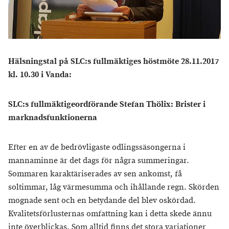
Hälsningstal på SLC:s fullmäktiges höstmöte 28.11.2017
kl. 10.30 i Vanda:
SLC:s fullmäktigeordförande Stefan Thölix: Brister i
marknadsfunktionerna
Efter en av de bedrövligaste odlingssäsongerna i
mannaminne är det dags för några summeringar.
Sommaren karaktäriserades av sen ankomst, få
soltimmar, låg värmesumma och ihållande regn. Skörden
mognade sent och en betydande del blev oskördad.
Kvalitetsförlusternas omfattning kan i detta skede ännu
inte överblickas. Som alltid finns det stora variationer