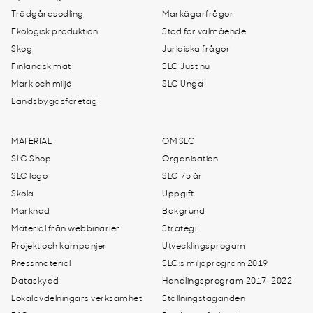
Trädgårdsodling
Markägarfrågor
Ekologisk produktion
Stöd för välmående
Skog
Juridiska frågor
Finländsk mat
SLC Just nu
Mark och miljö
SLC Unga
Landsbygdsföretag
MATERIAL
OM SLC
SLC Shop
Organisation
SLC logo
SLC 75 år
Skola
Uppgift
Marknad
Bakgrund
Material från webbinarier
Strategi
Projekt och kampanjer
Utvecklingsprogam
Pressmaterial
SLC:s miljöprogram 2019
Dataskydd
Handlingsprogram 2017-2022
Lokalavdelningars verksamhet
Ställningstaganden