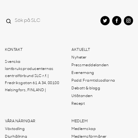
KONTAKT
AKTUELLT
Nyheter
Svenska
Pressmeddelanden
lantbruksproducenternas
Evenemang
centralförbund SLC r.f. |
Podd: Framtidsodlarna
Fredriksgatan 61 A 34, 00100
Debatt & blogg
Helsingfors, FINLAND |
Utlåtanden
Recept
VÅRA NÄRINGAR
MEDLEM
Växtodling
Medlemskap
Djurhållning
Medlemsförmåner