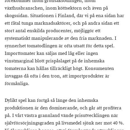
förekommer inom grönsaksodlingen, inom
växthusbranschen, inom köttsektorn och även på
skogssidan. Situationen i Finland, där vi på ena sidan har
ett fåtal tunga marknadsaktörer, och på andra sidan ett
stort antal enskilda producenter, möjliggör ett
systematiskt manipulerande av den fria marknaden. I
synnerhet tomatodlingen är ofta utsatt för detta spel.
Importtomater kan säljas med låg eller ingen
vinstmarginal blott prispåslaget på de inhemska
tomaterna kan hållas tillräckligt högt. Konsumenten
invaggas då ofta i den tron, att importprodukter är
förmånliga.
Dylikt spel kan fortgå så länge den inhemska
produktionen är den dominerande, och går att profitera
på. I vårt västra grannland vände prisutvecklingen när
självförsörjningsgraden på livsmedel sjönk ner mot 40 %.