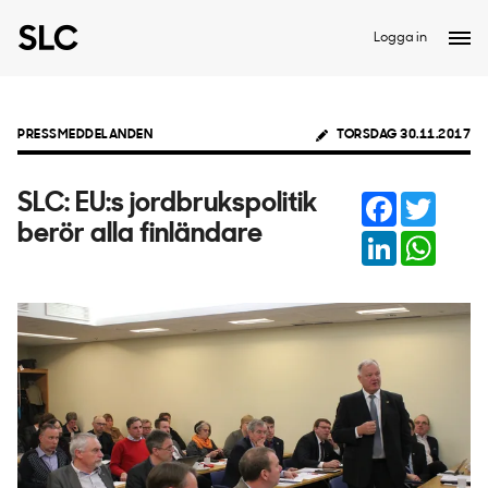
Logga in
PRESSMEDDELANDEN
TORSDAG 30.11.2017
Facebook
Twitter
SLC: EU:s jordbrukspolitik
berör alla finländare
LinkedIn
Whats