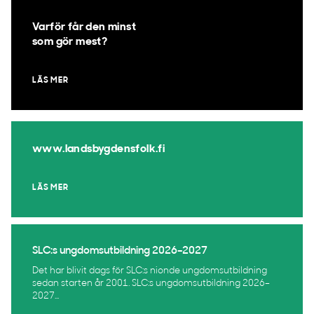
Varför får den minst
som gör mest?
LÄS MER
www.landsbygdensfolk.fi
LÄS MER
SLC:s ungdomsutbildning 2026–2027
Det har blivit dags för SLC:s nionde ungdomsutbildning
sedan starten år 2001. SLC:s ungdomsutbildning 2026–
2027...