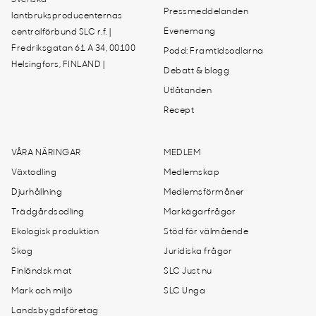
Svenska
Pressmeddelanden
lantbruksproducenternas
Evenemang
centralförbund SLC r.f. |
Fredriksgatan 61 A 34, 00100
Podd: Framtidsodlarna
Helsingfors, FINLAND |
Debatt & blogg
Utlåtanden
Recept
VÅRA NÄRINGAR
MEDLEM
Växtodling
Medlemskap
Djurhållning
Medlemsförmåner
Trädgårdsodling
Markägarfrågor
Ekologisk produktion
Stöd för välmående
Skog
Juridiska frågor
Finländsk mat
SLC Just nu
Mark och miljö
SLC Unga
Landsbygdsföretag