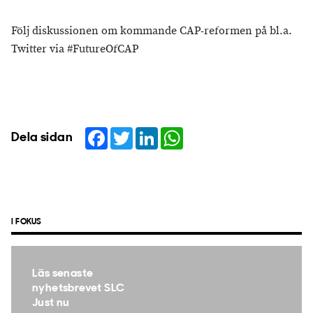
Följ diskussionen om kommande CAP-reformen på bl.a.
Twitter via #FutureOfCAP
Facebook
Twitter
LinkedIn
WhatsApp
Dela sidan
I FOKUS
Läs senaste
nyhetsbrevet SLC
Just nu