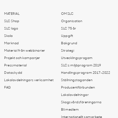
MATERIAL
OM SLC
SLC Shop
Organisation
SLC logo
SLC 75 år
Skola
Uppgift
Marknad
Bakgrund
Material från webbinarier
Strategi
Projekt och kampanjer
Utvecklingsprogam
Pressmaterial
SLC:s miljöprogram 2019
Dataskydd
Handlingsprogram 2017-2022
Lokalavdelningars verksamhet
Ställningstaganden
FAQ
Producentförbunden
Lokalavdelningar
Skogsvårdsföreningarna
Bli medlem
Internationellt samarbete