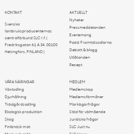
KONTAKT
AKTUELLT
Nyheter
Svenska
Pressmeddelanden
lantbruksproducenternas
Evenemang
centralförbund SLC r.f. |
Podd: Framtidsodlarna
Fredriksgatan 61 A 34, 00100
Debatt & blogg
Helsingfors, FINLAND |
Utlåtanden
Recept
VÅRA NÄRINGAR
MEDLEM
Växtodling
Medlemskap
Djurhållning
Medlemsförmåner
Trädgårdsodling
Markägarfrågor
Ekologisk produktion
Stöd för välmående
Skog
Juridiska frågor
Finländsk mat
SLC Just nu