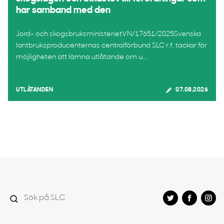
har samband med den
Jord- och skogsbruksministerietVN/17651/2025Svenska
lantbruksproducenternas centralförbund SLC r.f. tackar för
möjligheten att lämna utlåtande om u...
UTLÅTANDEN
07.08.2026