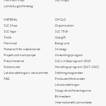
Mark och miljö
SLC Unga
Landsbygdsföretag
MATERIAL
OM SLC
SLC Shop
Organisation
SLC logo
SLC 75 år
Skola
Uppgift
Marknad
Bakgrund
Material från webbinarier
Strategi
Projekt och kampanjer
Utvecklingsprogam
Pressmaterial
SLC:s miljöprogram 2019
Dataskydd
Handlingsprogram 2017-2022
Lokalavdelningars verksamhet
Ställningstaganden
FAQ
Producentförbunden
Lokalavdelningar
Skogsvårdsföreningarna
Bli medlem
Internationellt samarbete