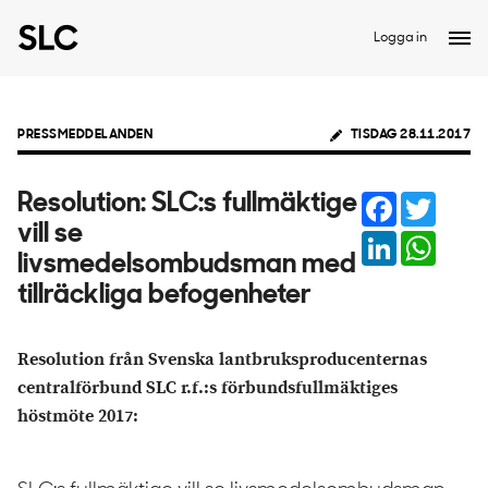
Logga in
PRESSMEDDELANDEN
TISDAG 28.11.2017
Facebook
Twitter
Resolution: SLC:s fullmäktige
vill se
LinkedIn
Whats
livsmedelsombudsman med
tillräckliga befogenheter
Resolution från Svenska lantbruksproducenternas
centralförbund SLC r.f.:s förbundsfullmäktiges
höstmöte 2017: