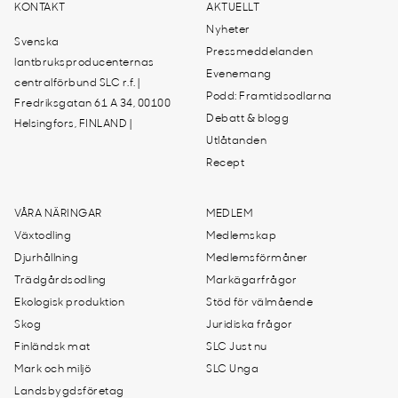
KONTAKT
AKTUELLT
Nyheter
Svenska
Pressmeddelanden
lantbruksproducenternas
Evenemang
centralförbund SLC r.f. |
Podd: Framtidsodlarna
Fredriksgatan 61 A 34, 00100
Debatt & blogg
Helsingfors, FINLAND |
Utlåtanden
Recept
VÅRA NÄRINGAR
MEDLEM
Växtodling
Medlemskap
Djurhållning
Medlemsförmåner
Trädgårdsodling
Markägarfrågor
Ekologisk produktion
Stöd för välmående
Skog
Juridiska frågor
Finländsk mat
SLC Just nu
Mark och miljö
SLC Unga
Landsbygdsföretag