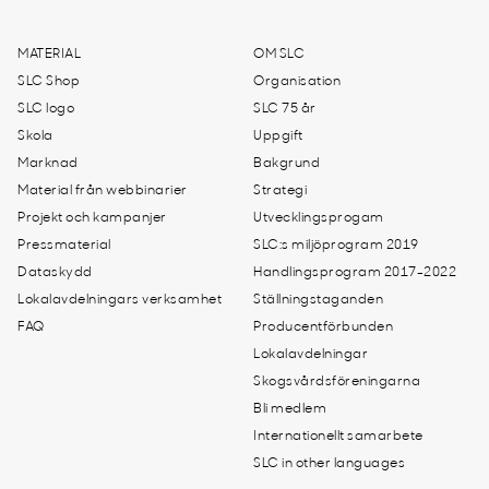
MATERIAL
OM SLC
SLC Shop
Organisation
SLC logo
SLC 75 år
Skola
Uppgift
Marknad
Bakgrund
Material från webbinarier
Strategi
Projekt och kampanjer
Utvecklingsprogam
Pressmaterial
SLC:s miljöprogram 2019
Dataskydd
Handlingsprogram 2017-2022
Lokalavdelningars verksamhet
Ställningstaganden
FAQ
Producentförbunden
Lokalavdelningar
Skogsvårdsföreningarna
Bli medlem
Internationellt samarbete
SLC in other languages