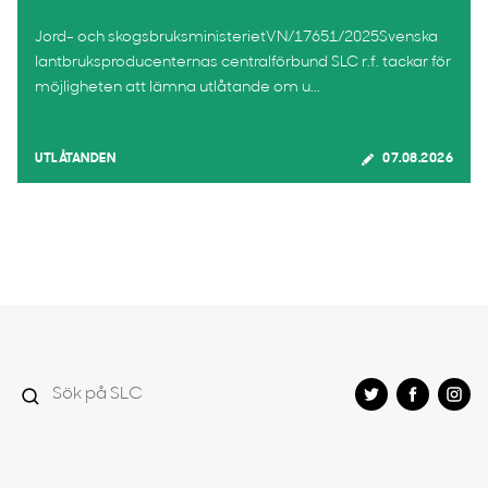
Jord- och skogsbruksministerietVN/17651/2025Svenska
lantbruksproducenternas centralförbund SLC r.f. tackar för
möjligheten att lämna utlåtande om u...
UTLÅTANDEN
07.08.2026