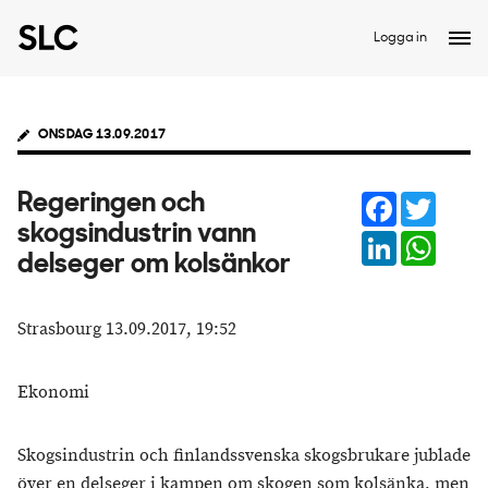
Logga in
ONSDAG 13.09.2017
Facebook
Twitter
Regeringen och
skogsindustrin vann
LinkedIn
Whats
delseger om kolsänkor
Strasbourg 13.09.2017, 19:52
Ekonomi
Skogsindustrin och finlandssvenska skogsbrukare jublade
över en delseger i kampen om skogen som kolsänka, men