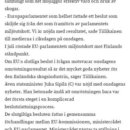
samtidigt som det möjliggör effektiv vård och bruk av
skogar.
- Europaparlamentet som helhet fattade ett beslut som
skiljde sig från det som framförts av parlamentets
miljöutskott. Vi är nöjda med resultatet, sade Tiilikainen
till medierna i riksdagen på onsdagen.
I juli röstade EU-parlamentets miljöutskott mot Finlands
ståndpunkt.
Om EU:s slutliga beslut i frågan motsvarar onsdagens
omröstningsresultat så är det mycket goda nyheter för
den finländska skogsindustrin, säger Tiilikainen.
Även statsminister Juha Sipilä (C) var nöjd med onsdagens
nyheter. Han betonade ändå att omröstningen bara var
det första steget i en komplicerad
beslutsfattningsprocess.
De slutgiltiga besluten fattas i gemensamma
förhandlingar mellan EU-kommissionen, ministerrådet
och EU-parlamentet. Ministerrådet väntas ta ställning i