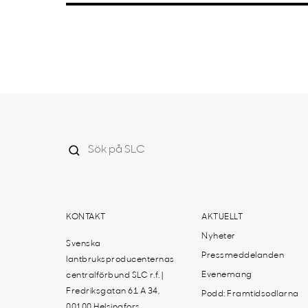
KONTAKT
AKTUELLT
Nyheter
Svenska
Pressmeddelanden
lantbruksproducenternas
Evenemang
centralförbund SLC r.f. |
Fredriksgatan 61 A 34,
Podd: Framtidsodlarna
00100 Helsingfors,