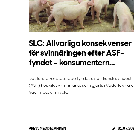
SLC: Allvarliga konsekvenser
för svinnäringen efter ASF-
fyndet – konsumentern...
Det första konstaterade fyndet av afrikansk svinpest
(ASF) hos vildsvin i Finland, som gjorts i Vederlax nära
Vaalimaa, är myck...
PRESSMEDDELANDEN
31.07.20