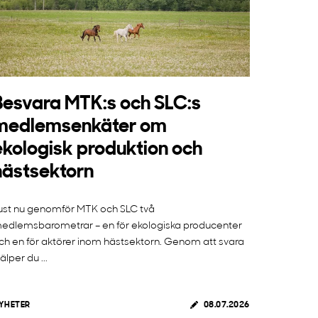
Besvara MTK:s och SLC:s
medlemsenkäter om
ekologisk produktion och
hästsektorn
ust nu genomför MTK och SLC två
edlemsbarometrar – en för ekologiska producenter
ch en för aktörer inom hästsektorn. Genom att svara
jälper du ...
YHETER
08.07.2026