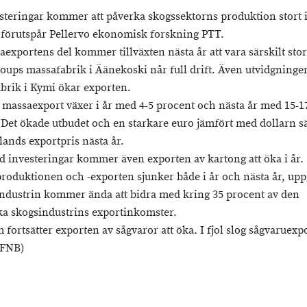
steringar kommer att påverka skogssektorns produktion stort i
, förutspår Pellervo ekonomisk forskning PTT.
aexportens del kommer tillväxten nästa år att vara särskilt sto
oups massafabrik i Äänekoski når full drift. Även utvidgninge
brik i Kymi ökar exporten.
 massaexport växer i år med 4-5 procent och nästa år med 15-1
 Det ökade utbudet och en starkare euro jämfört med dollarn s
lands exportpris nästa år.
d investeringar kommer även exporten av kartong att öka i år.
roduktionen och -exporten sjunker både i år och nästa år, upp
ndustrin kommer ända att bidra med kring 35 procent av den
ka skogsindustrins exportinkomster.
fortsätter exporten av sågvaror att öka. I fjol slog sågvaruexp
(FNB)