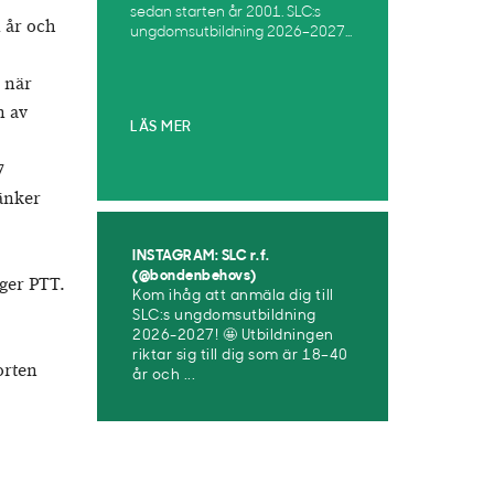
sedan starten år 2001. SLC:s
 år och
ungdomsutbildning 2026–2027...
r när
n av
LÄS MER
7
änker
INSTAGRAM: SLC r.f.
(@bondenbehovs)
ger PTT.
Kom ihåg att anmäla dig till
SLC:s ungdomsutbildning
2026-2027! 🤩 Utbildningen
riktar sig till dig som är 18–40
orten
år och ...