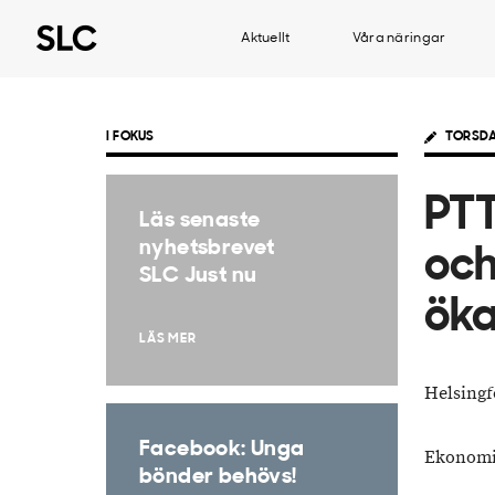
Aktuellt
Våra näringar
I FOKUS
TORSDA
PTT
Läs senaste
nyhetsbrevet
och
SLC Just nu
öka
LÄS MER
Helsingf
Facebook: Unga
Ekonom
bönder behövs!