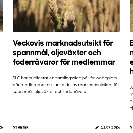
Veckovis marknadsutsikt för
spannmål, oljeväxter och
foderråvaror för medlemmar
SLC har publicerat en samlingssida på vår webbplats
där medlemmar nu kan ta del av marknadsutsikter för
J
spannmål, oljeväxter och foderråvaror....
m
o
h
26
NYHETER
11.07.2026
N