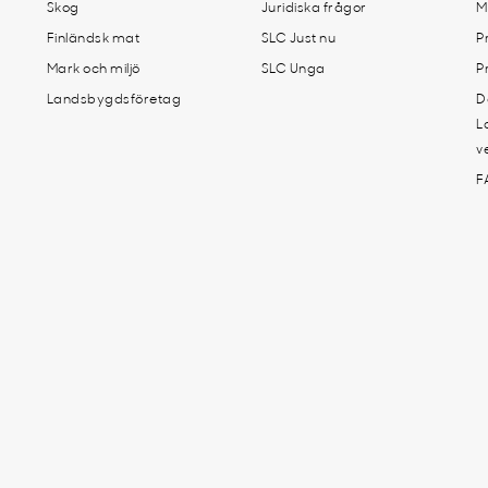
Skog
Juridiska frågor
M
Finländsk mat
SLC Just nu
P
Mark och miljö
SLC Unga
P
Landsbygdsföretag
D
L
v
F