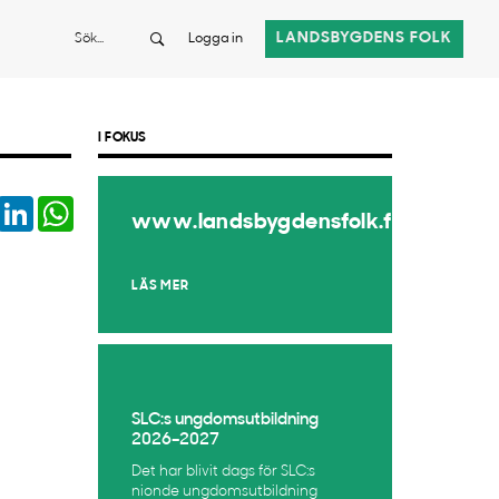
Sök
LANDSBYGDENS FOLK
Logga in
I FOKUS
book
Twitter
LinkedIn
WhatsApp
www.landsbygdensfolk.fi
LÄS MER
SLC:s ungdomsutbildning
2026–2027
Det har blivit dags för SLC:s
nionde ungdomsutbildning