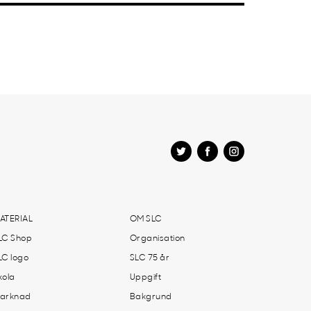
ATERIAL
OM SLC
LC Shop
Organisation
LC logo
SLC 75 år
kola
Uppgift
arknad
Bakgrund