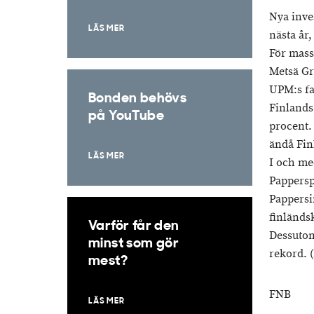
Nya inve
LÄS MER
nästa år
För mass
Metsä Gr
UPM:s fa
Bonden behövs
Finlands
på YouTube
procent.
ändå Fin
LÄS MER
I och me
Pappersp
Pappersi
finländs
Varför får den
Dessutom 
minst som gör
rekord. 
mest?
FNB
LÄS MER