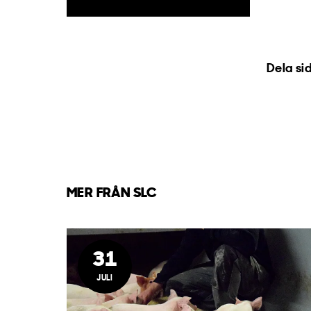
Dela si
MER FRÅN SLC
31
JULI