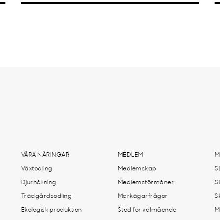
VÅRA NÄRINGAR
MEDLEM
M
Växtodling
Medlemskap
S
Djurhållning
Medlemsförmåner
S
Trädgårdsodling
Markägarfrågor
S
Ekologisk produktion
Stöd för välmående
M