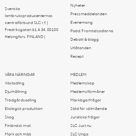
Nyheter
Svenska
Pressmeddelanden
lantbruksproducenternas
Evenemang
centralförbund SLC r.f. |
Fredriksgatan 61 A 34, 00100
Podd: Framtidsodlarna
Helsingfors, FINLAND |
Debatt & blogg
Utlåtanden
Recept
VÅRA NÄRINGAR
MEDLEM
Växtodling
Medlemskap
Djurhållning
Medlemsförmåner
Trädgårdsodling
Markägarfrågor
Ekologisk produktion
Stöd för välmående
Skog
Juridiska frågor
Finländsk mat
SLC Just nu
Mark och miljö
SLC Unga