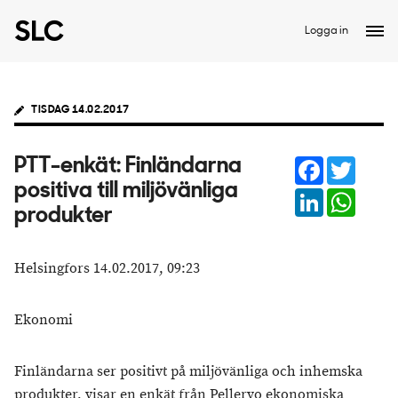
Logga in
TISDAG 14.02.2017
Facebook
Twitter
PTT-enkät: Finländarna
positiva till miljövänliga
LinkedIn
Whats
produkter
Helsingfors 14.02.2017, 09:23
Ekonomi
Finländarna ser positivt på miljövänliga och inhemska
produkter, visar en enkät från Pellervo ekonomiska