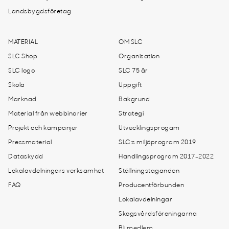
Landsbygdsföretag
MATERIAL
OM SLC
SLC Shop
Organisation
SLC logo
SLC 75 år
Skola
Uppgift
Marknad
Bakgrund
Material från webbinarier
Strategi
Projekt och kampanjer
Utvecklingsprogam
Pressmaterial
SLC:s miljöprogram 2019
Dataskydd
Handlingsprogram 2017-2022
Lokalavdelningars verksamhet
Ställningstaganden
FAQ
Producentförbunden
Lokalavdelningar
Skogsvårdsföreningarna
Bli medlem