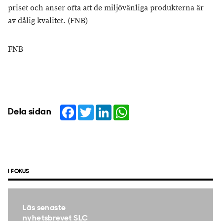
priset och anser ofta att de miljövänliga produkterna är
av dålig kvalitet. (FNB)
FNB
Facebook
Twitter
LinkedIn
WhatsApp
Dela sidan
I FOKUS
Läs senaste
nyhetsbrevet SLC