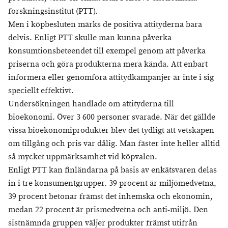
forskningsinstitut (PTT).
Men i köpbesluten märks de positiva attityderna bara
delvis. Enligt PTT skulle man kunna påverka
konsumtionsbeteendet till exempel genom att påverka
priserna och göra produkterna mera kända. Att enbart
informera eller genomföra attitydkampanjer är inte i sig
speciellt effektivt.
Undersökningen handlade om attityderna till
bioekonomi. Över 3 600 personer svarade. När det gällde
vissa bioekonomiprodukter blev det tydligt att vetskapen
om tillgång och pris var dålig. Man fäster inte heller alltid
så mycket uppmärksamhet vid köpvalen.
Enligt PTT kan finländarna på basis av enkätsvaren delas
in i tre konsumentgrupper. 39 procent är miljömedvetna,
39 procent betonar främst det inhemska och ekonomin,
medan 22 procent är prismedvetna och anti-miljö. Den
sistnämnda gruppen väljer produkter främst utifrån