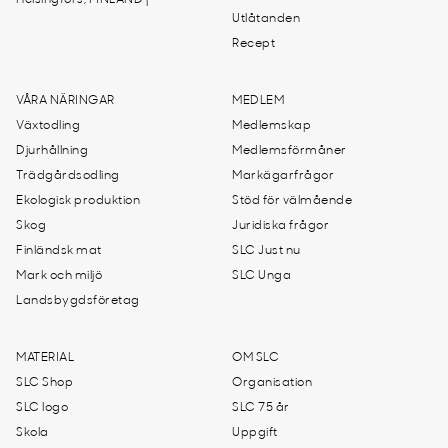
Helsingfors, FINLAND |
Utlåtanden
Recept
VÅRA NÄRINGAR
MEDLEM
Växtodling
Medlemskap
Djurhållning
Medlemsförmåner
Trädgårdsodling
Markägarfrågor
Ekologisk produktion
Stöd för välmående
Skog
Juridiska frågor
Finländsk mat
SLC Just nu
Mark och miljö
SLC Unga
Landsbygdsföretag
MATERIAL
OM SLC
SLC Shop
Organisation
SLC logo
SLC 75 år
Skola
Uppgift