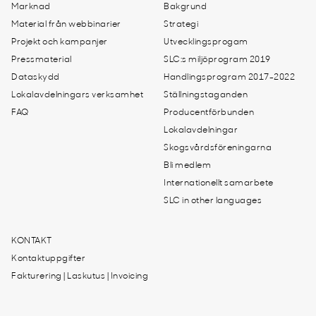
Marknad
Bakgrund
Material från webbinarier
Strategi
Projekt och kampanjer
Utvecklingsprogam
Pressmaterial
SLC:s miljöprogram 2019
Dataskydd
Handlingsprogram 2017-2022
Lokalavdelningars verksamhet
Ställningstaganden
FAQ
Producentförbunden
Lokalavdelningar
Skogsvårdsföreningarna
Bli medlem
Internationellt samarbete
SLC in other languages
KONTAKT
Kontaktuppgifter
Fakturering | Laskutus | Invoicing