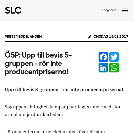
Logga in
PRESSMEDDELANDEN
ONSDAG 18.01.2017
Facebook
Twitter
ÖSP: Upp till bevis S-
gruppen - rör inte
LinkedIn
Whats
producentpriserna!
Upp till bevis S-gruppen - rör inte producentpriserna!
S-gruppens billighetskampanj har tagits emot med stor
oro bland jordbrukarleden.
- Producenterna är mycket oroliga över de stora