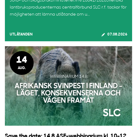
Jord- och skogsbruksministerietVN/20041/2026Svenska
lantbruksproducenternas centralförbund SLC r.f. tackar för
möjligheten att lämna utlåtande om u...
UTLÅTANDEN
07.08.2026
14
AUG.
Save the date: 14.8 ASF-webbinarium kl. 10-12