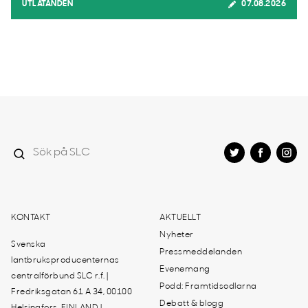
UTLÅTANDEN
07.08.2026
KONTAKT
AKTUELLT
Nyheter
Svenska
Pressmeddelanden
lantbruksproducenternas
Evenemang
centralförbund SLC r.f. |
Podd: Framtidsodlarna
Fredriksgatan 61 A 34, 00100
Debatt & blogg