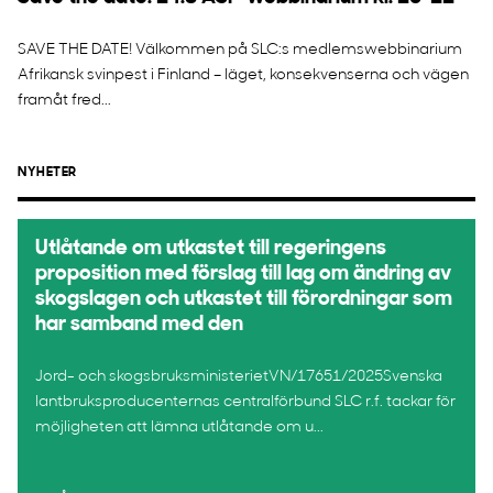
SAVE THE DATE! Välkommen på SLC:s medlemswebbinarium
Afrikansk svinpest i Finland – läget, konsekvenserna och vägen
framåt fred...
NYHETER
Utlåtande om utkastet till regeringens
proposition med förslag till lag om ändring av
skogslagen och utkastet till förordningar som
har samband med den
Jord- och skogsbruksministerietVN/17651/2025Svenska
lantbruksproducenternas centralförbund SLC r.f. tackar för
möjligheten att lämna utlåtande om u...