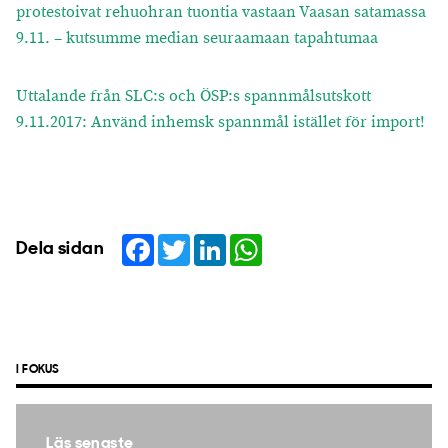
protestoivat rehuohran tuontia vastaan Vaasan satamassa
9.11. – kutsumme median seuraamaan tapahtumaa
Uttalande från SLC:s och ÖSP:s spannmålsutskott
9.11.2017: Använd inhemsk spannmål istället för import!
Facebook
Twitter
LinkedIn
WhatsApp
Dela sidan
I FOKUS
Läs senaste