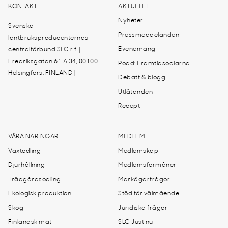
KONTAKT
AKTUELLT
Nyheter
Svenska
Pressmeddelanden
lantbruksproducenternas
Evenemang
centralförbund SLC r.f. |
Fredriksgatan 61 A 34, 00100
Podd: Framtidsodlarna
Helsingfors, FINLAND |
Debatt & blogg
Utlåtanden
Recept
VÅRA NÄRINGAR
MEDLEM
Växtodling
Medlemskap
Djurhållning
Medlemsförmåner
Trädgårdsodling
Markägarfrågor
Ekologisk produktion
Stöd för välmående
Skog
Juridiska frågor
Finländsk mat
SLC Just nu