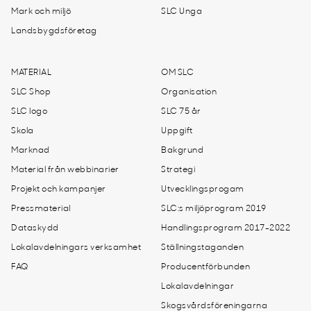
Mark och miljö
SLC Unga
Landsbygdsföretag
MATERIAL
OM SLC
SLC Shop
Organisation
SLC logo
SLC 75 år
Skola
Uppgift
Marknad
Bakgrund
Material från webbinarier
Strategi
Projekt och kampanjer
Utvecklingsprogam
Pressmaterial
SLC:s miljöprogram 2019
Dataskydd
Handlingsprogram 2017-2022
Lokalavdelningars verksamhet
Ställningstaganden
FAQ
Producentförbunden
Lokalavdelningar
Skogsvårdsföreningarna