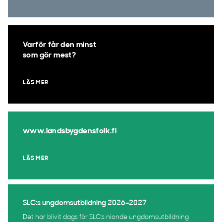
Varför får den minst
som gör mest?
LÄS MER
www.landsbygdensfolk.fi
LÄS MER
SLC:s ungdomsutbildning 2026–2027
Det har blivit dags för SLC:s nionde ungdomsutbildning