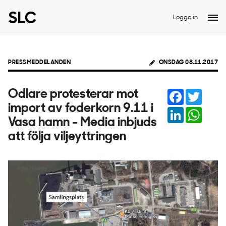
Logga in
PRESSMEDDELANDEN
ONSDAG 08.11.2017
Facebook
Twitter
Odlare protesterar mot
import av foderkorn 9.11 i
LinkedIn
Whats
Vasa hamn - Media inbjuds
att följa viljeyttringen