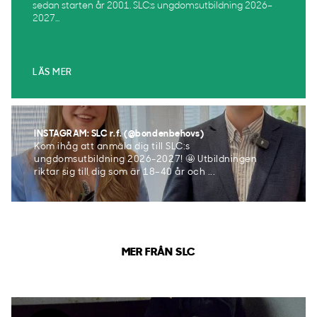
sedan starten år 2001. SLC:s ungdomsutbildning 2026–
2027...
LÄS MER
INSTAGRAM: SLC r.f. (@bondenbehovs)
Kom ihåg att anmäla dig till SLC:s
ungdomsutbildning 2026-2027! 🤩 Utbildningen
riktar sig till dig som är 18–40 år och ...
MER FRÅN SLC