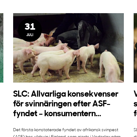
31
JULI
SLC: Allvarliga konsekvenser
för svinnäringen efter ASF-
fyndet – konsumentern...
Det första konstaterade fyndet av afrikansk svinpest
S