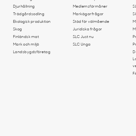
Djurhållning
Medlemsförmåner
S
Trädgårdsodling
Markägarfrågor
S
Ekologisk produktion
Stöd för välmående
M
Skog
Juridiska frågor
M
Finländsk mat
SLC Just nu
P
Mark och miljö
SLC Unga
P
Landsbygdsföretag
D
L
v
F