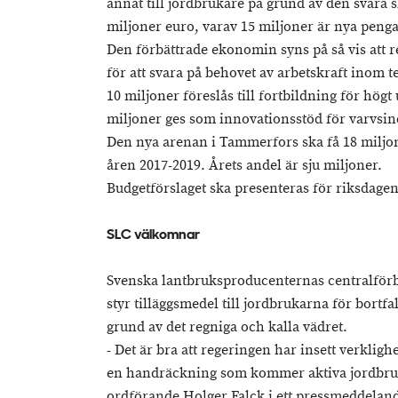
annat till jordbrukare på grund av den svåra 
miljoner euro, varav 15 miljoner är nya penga
Den förbättrade ekonomin syns på så vis att 
för att svara på behovet av arbetskraft ino
10 miljoner föreslås till fortbildning för hög
miljoner ges som innovationsstöd för varvsin
Den nya arenan i Tammerfors ska få 18 miljo
åren 2017-2019. Årets andel är sju miljoner.
Budgetförslaget ska presenteras för riksdagen
SLC välkomnar
Svenska lantbruksproducenternas centralför
styr tilläggsmedel till jordbrukarna för bortf
grund av det regniga och kalla vädret.
- Det är bra att regeringen har insett verkl
en handräckning som kommer aktiva jordbruk
ordförande Holger Falck i ett pressmeddelan