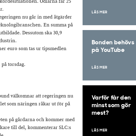
skördesituationen. Odlarna får 25
r.
LÄS MER
regeringen nu går in med åtgärder
m teknologibranschen. En summa på
t utbildade. Dessutom ska 30,9
dustrin.
Bonden behövs
ner euro som tas ur tipsmedlen
på YouTube
 på torsdag.
LÄS MER
bund välkomnar att regeringen nu
Varför får den
allet som näringen råkar ut för på
minst som gör
mest?
igheten på gårdarna och kommer med
are till del, kommenterar SLC:s
LÄS MER
de.