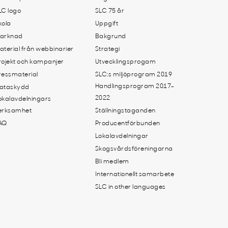
LC logo
SLC 75 år
kola
Uppgift
arknad
Bakgrund
aterial från webbinarier
Strategi
rojekt och kampanjer
Utvecklingsprogam
ressmaterial
SLC:s miljöprogram 2019
Handlingsprogram 2017-
ataskydd
2022
okalavdelningars
erksamhet
Ställningstaganden
AQ
Producentförbunden
Lokalavdelningar
Skogsvårdsföreningarna
Bli medlem
Internationellt samarbete
SLC in other languages