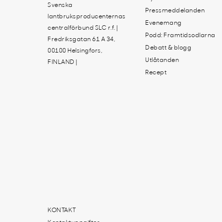
Svenska
Pressmeddelanden
lantbruksproducenternas
Evenemang
centralförbund SLC r.f. |
Podd: Framtidsodlarna
Fredriksgatan 61 A 34,
Debatt & blogg
00100 Helsingfors,
Utlåtanden
FINLAND |
Recept
KONTAKT