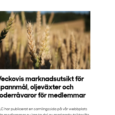
Veckovis marknadsutsikt för
spannmål, oljeväxter och
foderråvaror för medlemmar
LC har publicerat en samlingssida på vår webbplats