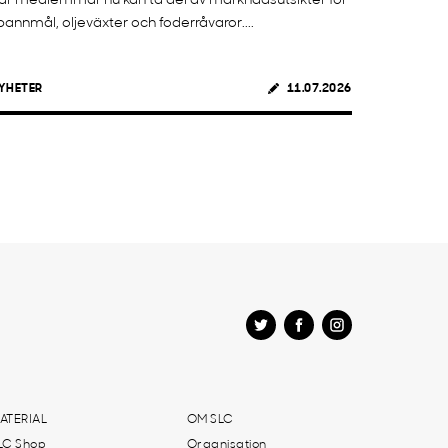
är medlemmar nu kan ta del av marknadsutsikter för
pannmål, oljeväxter och foderråvaror....
YHETER
11.07.2026
ATERIAL
OM SLC
LC Shop
Organisation