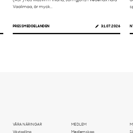
(ASF) hos vildsvin i Finland, som gjorts i Vederlax nära
d
Vaalimaa, är myck...
s
PRESSMEDDELANDEN
31.07.2026
N
VÅRA NÄRINGAR
MEDLEM
M
Växtodling
Medlemskap
S