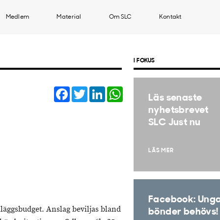
Medlem
Material
Om SLC
Kontakt
I FOKUS
Facebook
Twitter
LinkedIn
WhatsApp
Läs senaste
nyhetsbrevet
SLC Just nu
LÄS MER
Facebook: Ung
illäggsbudget. Anslag beviljas bland
bönder behövs!