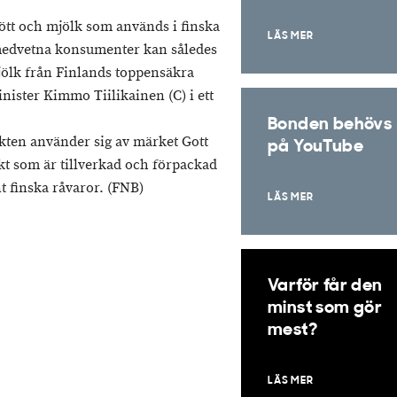
kött och mjölk som används i finska
LÄS MER
smedvetna konsumenter kan således
jölk från Finlands toppensäkra
nister Kimmo Tiilikainen (C) i ett
Bonden behövs
ten använder sig av märket Gott
på YouTube
kt som är tillverkad och förpackad
t finska råvaror. (FNB)
LÄS MER
Varför får den
minst som gör
mest?
LÄS MER