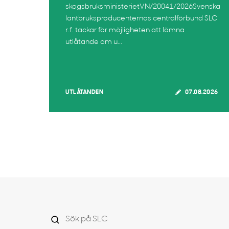
skogsbruksministerietVN/20041/2026Svenska
lantbruksproducenternas centralförbund SLC
r.f. tackar för möjligheten att lämna
utlåtande om u...
UTLÅTANDEN
07.08.2026