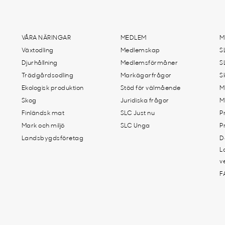
VÅRA NÄRINGAR
MEDLEM
M
Växtodling
Medlemskap
S
Djurhållning
Medlemsförmåner
S
Trädgårdsodling
Markägarfrågor
S
Ekologisk produktion
Stöd för välmående
M
Skog
Juridiska frågor
M
Finländsk mat
SLC Just nu
P
Mark och miljö
SLC Unga
P
Landsbygdsföretag
D
L
v
F