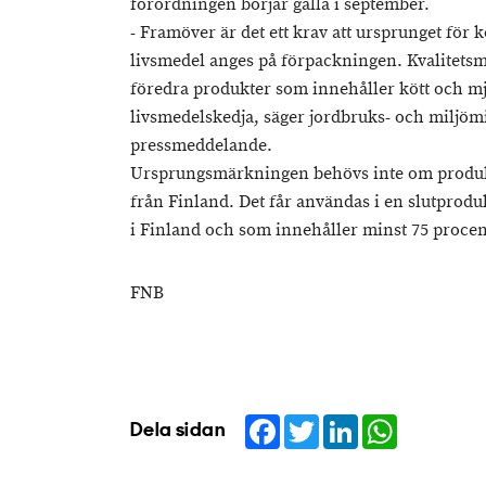
förordningen börjar gälla i september.
- Framöver är det ett krav att ursprunget för 
livsmedel anges på förpackningen. Kvalitet
föredra produkter som innehåller kött och m
livsmedelskedja, säger jordbruks- och miljömi
pressmeddelande.
Ursprungsmärkningen behövs inte om produk
från Finland. Det får användas i en slutprodu
i Finland och som innehåller minst 75 procen
FNB
Facebook
Twitter
LinkedIn
WhatsApp
Dela sidan