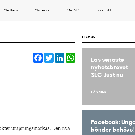
Medlem
Material
Om SLC
Kontakt
I FOKUS
Facebook
Twitter
LinkedIn
WhatsApp
Läs senaste
nyhetsbrevet
SLC Just nu
LÄS MER
Facebook: Ung
dukter ursprungsmärkas. Den nya
bönder behövs!