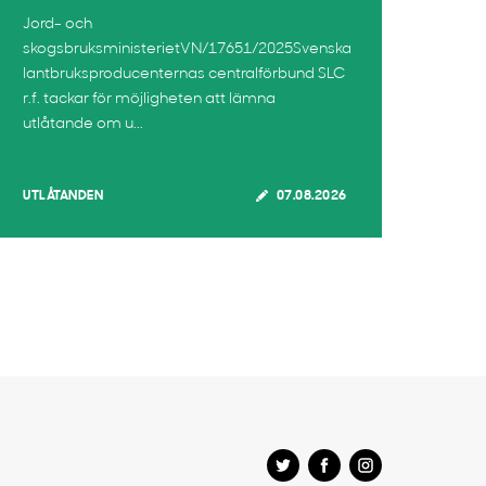
Jord- och
skogsbruksministerietVN/17651/2025Svenska
lantbruksproducenternas centralförbund SLC
r.f. tackar för möjligheten att lämna
utlåtande om u...
UTLÅTANDEN
07.08.2026