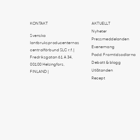
KONTAKT
AKTUELLT
Nyheter
Svenska
Pressmeddelanden
lantbruksproducenternas
Evenemang
centralförbund SLC r.f. |
Podd: Framtidsodlarna
Fredriksgatan 61 A 34,
Debatt & blogg
00100 Helsingfors,
Utlåtanden
FINLAND |
Recept