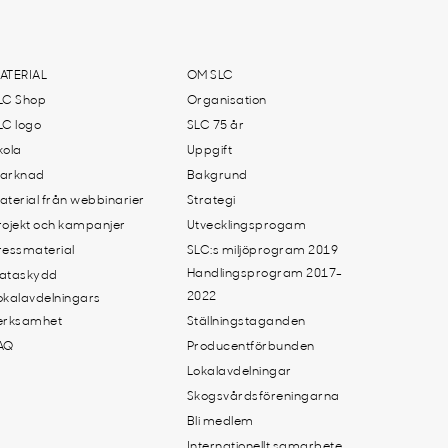
ATERIAL
OM SLC
LC Shop
Organisation
LC logo
SLC 75 år
kola
Uppgift
arknad
Bakgrund
aterial från webbinarier
Strategi
rojekt och kampanjer
Utvecklingsprogam
ressmaterial
SLC:s miljöprogram 2019
Handlingsprogram 2017-
ataskydd
2022
okalavdelningars
erksamhet
Ställningstaganden
AQ
Producentförbunden
Lokalavdelningar
Skogsvårdsföreningarna
Bli medlem
Internationellt samarbete