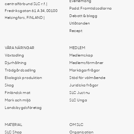
Evenemang
centralförbund SLC r.f. |
Podd: Framtidsodlarna
Fredriksgatan 61 A 34, 00100
Debatt & blogg
Helsingfors, FINLAND |
Utlåtanden
Recept
VÅRA NÄRINGAR
MEDLEM
Växtodling
Medlemskap
Djurhållning
Medlemsförmåner
Trädgårdsodling
Markägarfrågor
Ekologisk produktion
Stöd för välmående
Skog
Juridiska frågor
Finländsk mat
SLC Just nu
Mark och miljö
SLC Unga
Landsbygdsföretag
MATERIAL
OM SLC
SLC Shop
Organisation