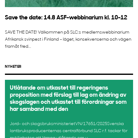
Save the date: 14.8 ASF-webbinarium kl. 10-12
SAVE THE DATE! Välkommen på SLC:s medlemswebbinarium
Afrikansk svinpest i Finland – läget, konsekvenserna och vägen
framåt fred...
NYHETER
Utlåtande om utkastet till regeringens
proposition med förslag till lag om ändring av
skogslagen och utkastet till förordningar som
har samband med den
Jord- och skogsbruksministerietVN/17651/2025Svenska
lantbruksproducenternas centralförbund SLC r.f. tackar för