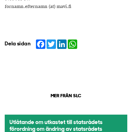
fornamn.efternamn (at) mavi.fi
Facebook
Twitter
LinkedIn
WhatsApp
Dela sidan
MER FRÅN SLC
Utlåtande om utkastet till statsrådets
förordning om ändring av statsrådets