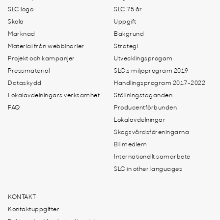
SLC logo
SLC 75 år
Skola
Uppgift
Marknad
Bakgrund
Material från webbinarier
Strategi
Projekt och kampanjer
Utvecklingsprogam
Pressmaterial
SLC:s miljöprogram 2019
Dataskydd
Handlingsprogram 2017-2022
Lokalavdelningars verksamhet
Ställningstaganden
FAQ
Producentförbunden
Lokalavdelningar
Skogsvårdsföreningarna
Bli medlem
Internationellt samarbete
SLC in other languages
KONTAKT
Kontaktuppgifter