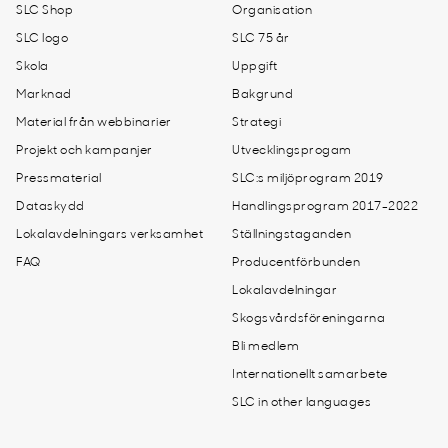
SLC Shop
Organisation
SLC logo
SLC 75 år
Skola
Uppgift
Marknad
Bakgrund
Material från webbinarier
Strategi
Projekt och kampanjer
Utvecklingsprogam
Pressmaterial
SLC:s miljöprogram 2019
Dataskydd
Handlingsprogram 2017-2022
Lokalavdelningars verksamhet
Ställningstaganden
FAQ
Producentförbunden
Lokalavdelningar
Skogsvårdsföreningarna
Bli medlem
Internationellt samarbete
SLC in other languages