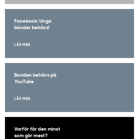
Facebook: Unga
bönder behövs!
LÄS MER
Bonden behövs på
YouTube
LÄS MER
Varför får den minst
som gör mest?