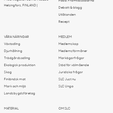
Podd: Framtidsodlarna
Helsingfors, FINLAND |
Debatt & blogg
Utlåtanden
Recept
VÅRA NÄRINGAR
MEDLEM
Växtodling
Medlemskap
Djurhållning
Medlemsförmåner
Trädgårdsodling
Markägarfrågor
Ekologisk produktion
Stöd för välmående
Skog
Juridiska frågor
Finländsk mat
SLC Just nu
Mark och miljö
SLC Unga
Landsbygdsföretag
MATERIAL
OM SLC