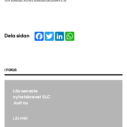
fornamn.efternamn(at)mavi.fi
Facebook
Twitter
LinkedIn
WhatsApp
Dela sidan
I FOKUS
Läs senaste
nyhetsbrevet SLC
Just nu
LÄS MER