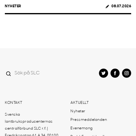
NYHETER
08.07.2026
KONTAKT
AKTUELLT
Nyheter
Svenska
Pressmeddelanden
lantbruksproducenternas
Evenemang
centralförbund SLC r.f. |
Fredriksgatan 61 A 34, 00100