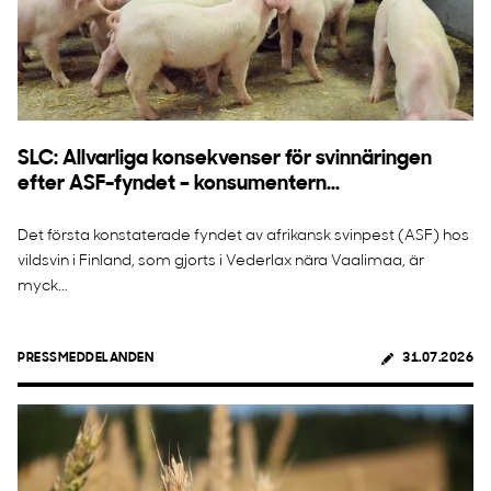
SLC: Allvarliga konsekvenser för svinnäringen
efter ASF-fyndet – konsumentern...
Det första konstaterade fyndet av afrikansk svinpest (ASF) hos
vildsvin i Finland, som gjorts i Vederlax nära Vaalimaa, är
myck...
PRESSMEDDELANDEN
31.07.2026