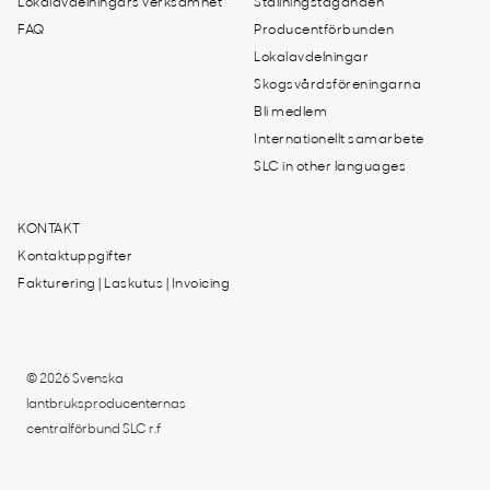
Lokalavdelningars verksamhet
Ställningstaganden
FAQ
Producentförbunden
Lokalavdelningar
Skogsvårdsföreningarna
Bli medlem
Internationellt samarbete
SLC in other languages
KONTAKT
Kontaktuppgifter
Fakturering | Laskutus | Invoicing
© 2026 Svenska
lantbruksproducenternas
centralförbund SLC r.f