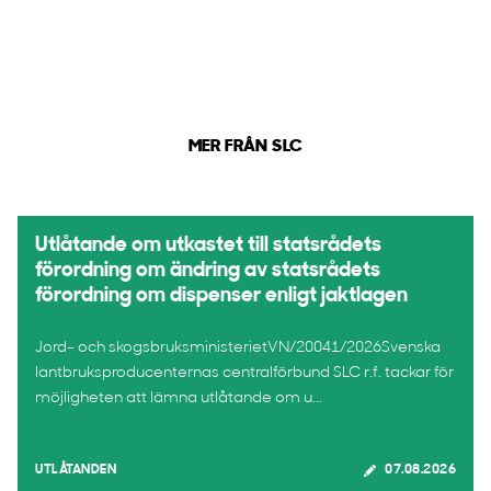
MER FRÅN SLC
Utlåtande om utkastet till statsrådets
förordning om ändring av statsrådets
förordning om dispenser enligt jaktlagen
Jord- och skogsbruksministerietVN/20041/2026Svenska
lantbruksproducenternas centralförbund SLC r.f. tackar för
möjligheten att lämna utlåtande om u...
UTLÅTANDEN
07.08.2026