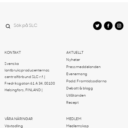
KONTAKT
AKTUELLT
Nyheter
Svenska
Pressmeddelanden
lantbruksproducenternas
Evenemang
centralförbund SLC r.f. |
Podd: Framtidsodlarna
Fredriksgatan 61 A 34, 00100
Debatt & blogg
Helsingfors, FINLAND |
Utlåtanden
Recept
VÅRA NÄRINGAR
MEDLEM
Växtodling
Medlemskap