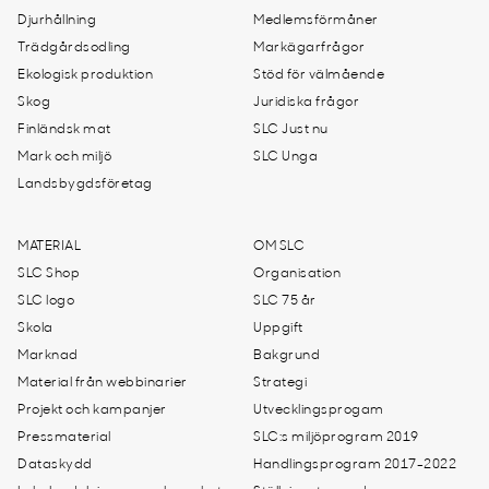
Djurhållning
Medlemsförmåner
Trädgårdsodling
Markägarfrågor
Ekologisk produktion
Stöd för välmående
Skog
Juridiska frågor
Finländsk mat
SLC Just nu
Mark och miljö
SLC Unga
Landsbygdsföretag
MATERIAL
OM SLC
SLC Shop
Organisation
SLC logo
SLC 75 år
Skola
Uppgift
Marknad
Bakgrund
Material från webbinarier
Strategi
Projekt och kampanjer
Utvecklingsprogam
Pressmaterial
SLC:s miljöprogram 2019
Dataskydd
Handlingsprogram 2017-2022