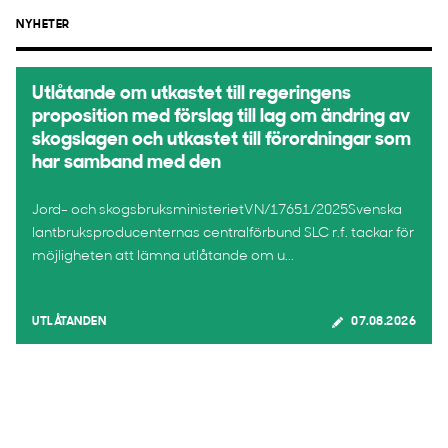
NYHETER
Utlåtande om utkastet till regeringens
proposition med förslag till lag om ändring av
skogslagen och utkastet till förordningar som
har samband med den
Jord- och skogsbruksministerietVN/17651/2025Svenska
lantbruksproducenternas centralförbund SLC r.f. tackar för
möjligheten att lämna utlåtande om u...
UTLÅTANDEN
07.08.2026