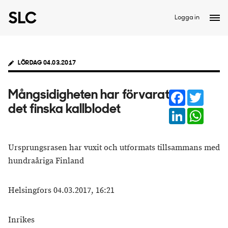
Logga in
LÖRDAG 04.03.2017
Facebook
Twitter
Mångsidigheten har förvarat
det finska kallblodet
LinkedIn
Whats
Ursprungsrasen har vuxit och utformats tillsammans med
hundraåriga Finland
Helsingfors 04.03.2017, 16:21
Inrikes