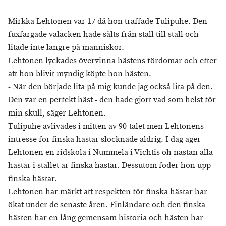
Mirkka Lehtonen var 17 då hon träffade Tulipuhe. Den
fuxfärgade valacken hade sålts från stall till stall och
litade inte längre på människor.
Lehtonen lyckades övervinna hästens fördomar och efter
att hon blivit myndig köpte hon hästen.
- När den började lita på mig kunde jag också lita på den.
Den var en perfekt häst - den hade gjort vad som helst för
min skull, säger Lehtonen.
Tulipuhe avlivades i mitten av 90-talet men Lehtonens
intresse för finska hästar slocknade aldrig. I dag äger
Lehtonen en ridskola i Nummela i Vichtis oh nästan alla
hästar i stallet är finska hästar. Dessutom föder hon upp
finska hästar.
Lehtonen har märkt att respekten för finska hästar har
ökat under de senaste åren. Finländare och den finska
hästen har en lång gemensam historia och hästen har