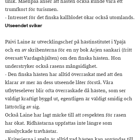
unik. Mäenpää anser att hästen också kunde vara ett
trumfkort för turismen.
- Intresset för det finska kallblodet ökar också utomlands.
Utseendet sviker
Päivi Laine är utvecklingschef på hästinstitutet i Ypäjä
och en av skribenterna för en ny bok Arjen sankari (fritt
översatt Vardagshjälten) om den finska hästen. Hon
understryker också rasens mångsidighet.
- Den finska hästen har alltid överraskat med att den
klarar av mer än dess utseende låter förstå. Våra
utbyteselever blir ofta överraskade då hästen, som ser
väldigt kraftigt byggd ut, egentligen är väldigt smidig och
lättrörlig av sig.
Också Laine har lagt märke till att respekten för rasen
har ökat. Ridhästarna uppfattas inte längre som
misslyckade travhästar.
- Kriterierna i aveln är alltid vad hästen kan användas till,