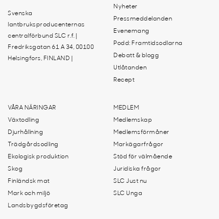
Nyheter
Svenska
Pressmeddelanden
lantbruksproducenternas
Evenemang
centralförbund SLC r.f. |
Podd: Framtidsodlarna
Fredriksgatan 61 A 34, 00100
Debatt & blogg
Helsingfors, FINLAND |
Utlåtanden
Recept
VÅRA NÄRINGAR
MEDLEM
Växtodling
Medlemskap
Djurhållning
Medlemsförmåner
Trädgårdsodling
Markägarfrågor
Ekologisk produktion
Stöd för välmående
Skog
Juridiska frågor
Finländsk mat
SLC Just nu
Mark och miljö
SLC Unga
Landsbygdsföretag