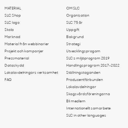
MATERIAL
OM SLC
SLC Shop
Organisation
SLC logo
SLC 75 år
Skola
Uppgift
Marknad
Bakgrund
Material från webbinarier
Strategi
Projekt och kampanjer
Utvecklingsprogam
Pressmaterial
SLC:s miljöprogram 2019
Dataskydd
Handlingsprogram 2017-2022
Lokalavdelningars verksamhet
Ställningstaganden
FAQ
Producentförbunden
Lokalavdelningar
Skogsvårdsföreningarna
Bli medlem
Internationellt samarbete
SLC in other languages