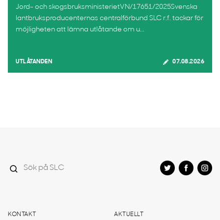
Jord- och skogsbruksministerietVN/17651/2025Svenska
lantbruksproducenternas centralförbund SLC r.f. tackar för
möjligheten att lämna utlåtande om u...
UTLÅTANDEN
07.08.2026
KONTAKT
AKTUELLT