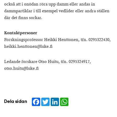
också att i onödan röra upp damm eller andas in
dammpartiklar i till exempel vedlider eller andra ställen
där det finns sorkar.
Kontaktpersoner
Forskningsprofessor Heikki Henttonen, tfn. 0295322430,
heikki.henttonen@luke.fi
Ledande forskare Otso Huitu, tfn. 0295324917,
otso.huitu@luke.fi
Facebook
Twitter
LinkedIn
WhatsApp
Dela sidan