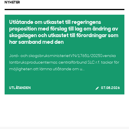
NYHETER
Utlåtande om utkastet till regeringens
proposition med förslag till lag om ändring av
skogslagen och utkastet till förordningar som
har samband med den
Jord- och skogsbruksministerietVN/17651/2025Svenska
lantbruksproducenternas centralförbund SLC r.f. tackar för
möjligheten att lämna utlåtande om u...
UTLÅTANDEN
07.08.2026