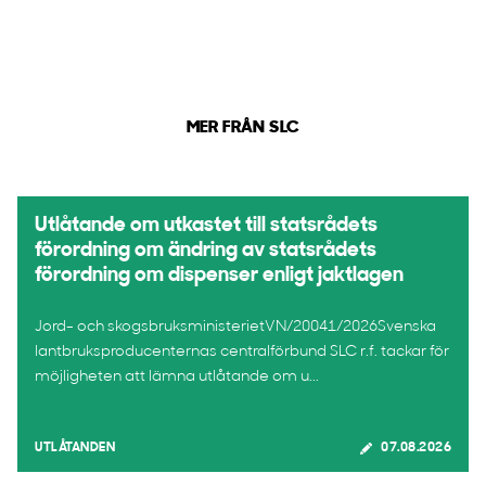
MER FRÅN SLC
Utlåtande om utkastet till statsrådets
förordning om ändring av statsrådets
förordning om dispenser enligt jaktlagen
Jord- och skogsbruksministerietVN/20041/2026Svenska
lantbruksproducenternas centralförbund SLC r.f. tackar för
möjligheten att lämna utlåtande om u...
UTLÅTANDEN
07.08.2026