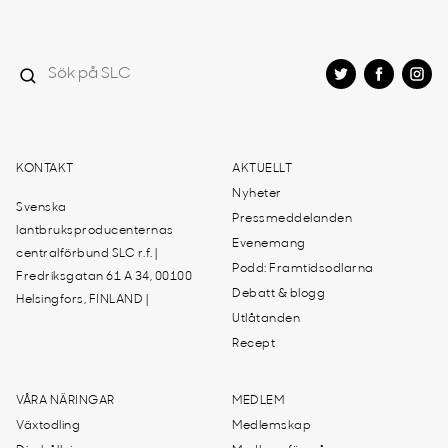
KONTAKT
AKTUELLT
Nyheter
Svenska
Pressmeddelanden
lantbruksproducenternas
Evenemang
centralförbund SLC r.f. |
Podd: Framtidsodlarna
Fredriksgatan 61 A 34, 00100
Debatt & blogg
Helsingfors, FINLAND |
Utlåtanden
Recept
VÅRA NÄRINGAR
MEDLEM
Växtodling
Medlemskap