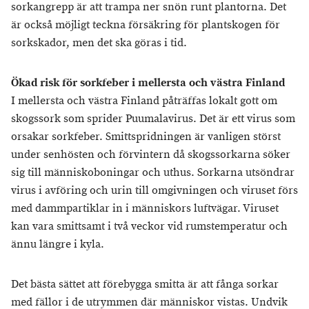
sorkangrepp är att trampa ner snön runt plantorna. Det
är också möjligt teckna försäkring för plantskogen för
sorkskador, men det ska göras i tid.
Ökad risk för sorkfeber i mellersta och västra Finland
I mellersta och västra Finland påträffas lokalt gott om
skogssork som sprider Puumalavirus. Det är ett virus som
orsakar sorkfeber. Smittspridningen är vanligen störst
under senhösten och förvintern då skogssorkarna söker
sig till människoboningar och uthus. Sorkarna utsöndrar
virus i avföring och urin till omgivningen och viruset förs
med dammpartiklar in i människors luftvägar. Viruset
kan vara smittsamt i två veckor vid rumstemperatur och
ännu längre i kyla.
Det bästa sättet att förebygga smitta är att fånga sorkar
med fällor i de utrymmen där människor vistas. Undvik