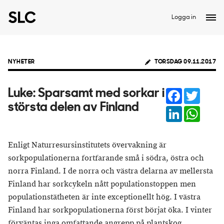
Logga in
NYHETER
TORSDAG 09.11.2017
Facebook
Twitter
Luke: Sparsamt med sorkar i
största delen av Finland
LinkedIn
Whats
Enligt Naturresursinstitutets övervakning är
sorkpopulationerna fortfarande små i södra, östra och
norra Finland. I de norra och västra delarna av mellersta
Finland har sorkcykeln nått populationstoppen men
populationstätheten är inte exceptionellt hög. I västra
Finland har sorkpopulationerna först börjat öka. I vinter
förväntas inga omfattande angrepp på plantskog.