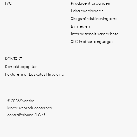
FAQ
Producentförbunden
Lokalavdelningar
Skogsvårdsföreningarna
Bli medlem
Internationellt samarbete
SLC in other languages
KONTAKT
Kontaktuppgifter
Fakturering | Laskutus | Invoicing
© 2026 Svenska
lantbruksproducenternas
centralförbund SLC r.f