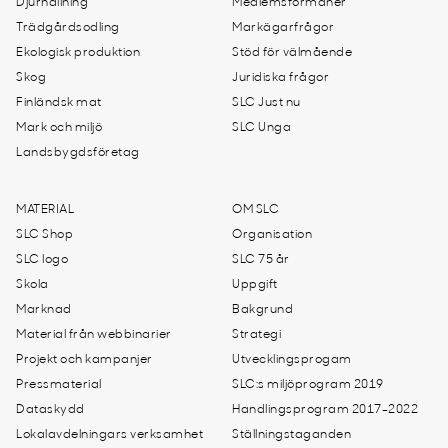
Djurhållning
Medlemsförmåner
Trädgårdsodling
Markägarfrågor
Ekologisk produktion
Stöd för välmående
Skog
Juridiska frågor
Finländsk mat
SLC Just nu
Mark och miljö
SLC Unga
Landsbygdsföretag
MATERIAL
OM SLC
SLC Shop
Organisation
SLC logo
SLC 75 år
Skola
Uppgift
Marknad
Bakgrund
Material från webbinarier
Strategi
Projekt och kampanjer
Utvecklingsprogam
Pressmaterial
SLC:s miljöprogram 2019
Dataskydd
Handlingsprogram 2017-2022
Lokalavdelningars verksamhet
Ställningstaganden