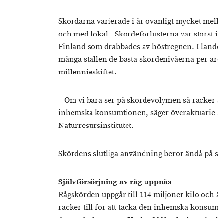
Skördarna varierade i år ovanligt mycket mella
och med lokalt. Skördeförlusterna var störst 
Finland som drabbades av höstregnen. I lande
många ställen de bästa skördenivåerna per are
millennieskiftet.
– Om vi bara ser på skördevolymen så räcker 
inhemska konsumtionen, säger överaktuarie A
Naturresursinstitutet.
Skördens slutliga användning beror ändå på 
Självförsörjning av råg uppnås
Rågskörden uppgår till 114 miljoner kilo och 
räcker till för att täcka den inhemska konsum