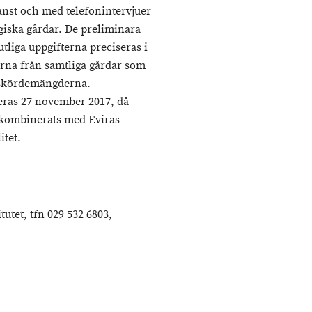
änst och med telefonintervjuer
ogiska gårdar. De preliminära
utliga uppgifterna preciseras i
erna från samtliga gårdar som
v skördemängderna.
eras 27 november 2017, då
 kombinerats med Eviras
tet.
tutet, tfn 029 532 6803,