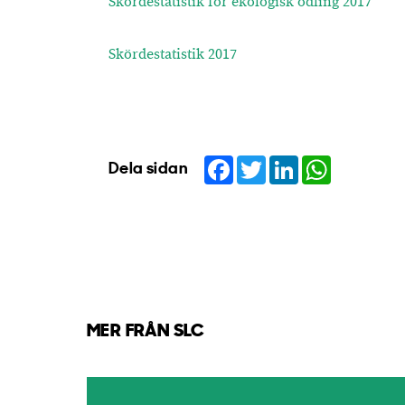
Skördestatistik för ekologisk odling 2017
Skördestatistik 2017
Facebook
Twitter
LinkedIn
WhatsApp
Dela sidan
MER FRÅN SLC