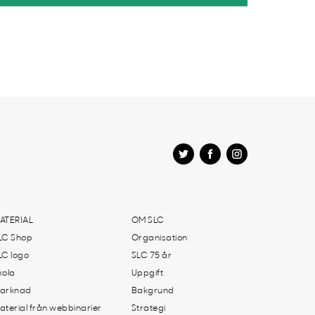
ATERIAL
OM SLC
LC Shop
Organisation
LC logo
SLC 75 år
kola
Uppgift
arknad
Bakgrund
aterial från webbinarier
Strategi