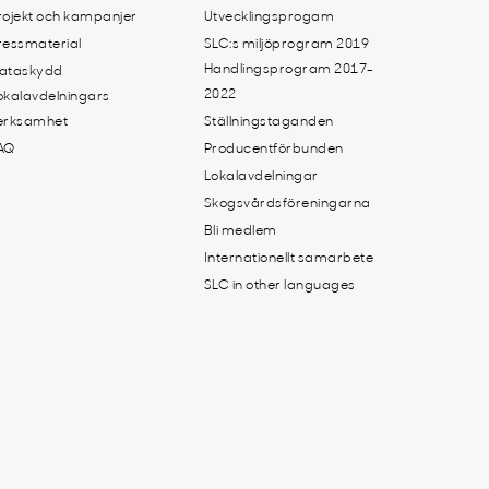
rojekt och kampanjer
Utvecklingsprogam
ressmaterial
SLC:s miljöprogram 2019
Handlingsprogram 2017-
ataskydd
2022
okalavdelningars
erksamhet
Ställningstaganden
AQ
Producentförbunden
Lokalavdelningar
Skogsvårdsföreningarna
Bli medlem
Internationellt samarbete
SLC in other languages