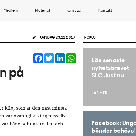
Medlem
Material
Om SLC
Kontakt
TORSDAG 23.11.2017
I FOKUS
Facebook
Twitter
LinkedIn
WhatsApp
Läs senaste
nyhetsbrevet
n på
SLC Just nu
LÄS MER
er kilo, som är den näst minsta
n var ovanligt kraftig missväxt
Facebook: Ung
 var både odlingsarealen och
bönder behövs!