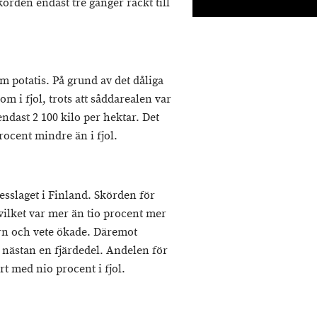
körden endast tre gånger räckt till
m potatis. På grund av det dåliga
 i fjol, trots att såddarealen var
endast 2 100 kilo per hektar. Det
rocent mindre än i fjol.
esslaget i Finland. Skörden för
 vilket var mer än tio procent mer
orn och vete ökade. Däremot
nästan en fjärdedel. Andelen för
t med nio procent i fjol.