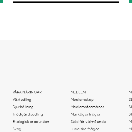
VÅRA NÄRINGAR
MEDLEM
M
Växtodling
Medlemskap
S
Djurhållning
Medlemsförmåner
S
Trädgårdsodling
Markägarfrågor
S
Ekologisk produktion
Stöd för välmående
M
Skog
Juridiska frågor
M