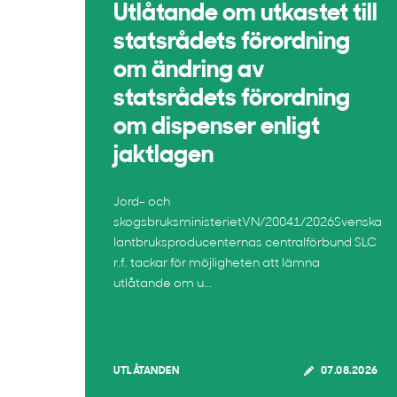
Utlåtande om utkastet till
statsrådets förordning
om ändring av
statsrådets förordning
om dispenser enligt
jaktlagen
Jord- och
skogsbruksministerietVN/20041/2026Svenska
lantbruksproducenternas centralförbund SLC
r.f. tackar för möjligheten att lämna
utlåtande om u...
UTLÅTANDEN
07.08.2026