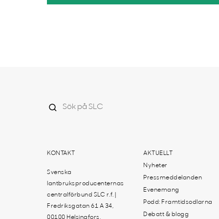
KONTAKT
AKTUELLT
Nyheter
Svenska
Pressmeddelanden
lantbruksproducenternas
Evenemang
centralförbund SLC r.f. |
Podd: Framtidsodlarna
Fredriksgatan 61 A 34,
Debatt & blogg
00100 Helsingfors,