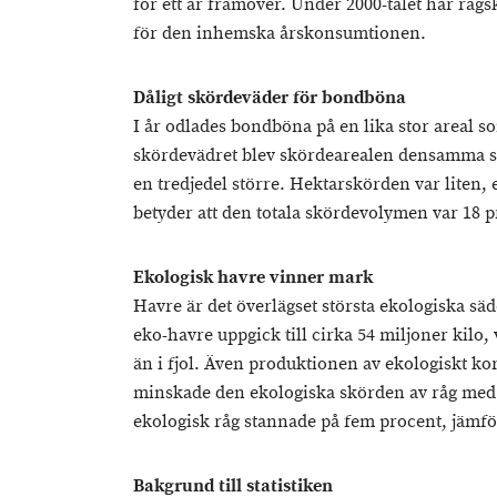
för ett år framöver. Under 2000-talet har rågs
för den inhemska årskonsumtionen.
Dåligt skördeväder för bondböna
I år odlades bondböna på en lika stor areal so
skördevädret blev skördearealen densamma som
en tredjedel större. Hektarskörden var liten, 
betyder att den totala skördevolymen var 18 p
Ekologisk havre vinner mark
Havre är det överlägset största ekologiska säd
eko-havre uppgick till cirka 54 miljoner kilo,
än i fjol. Även produktionen av ekologiskt k
minskade den ekologiska skörden av råg med 
ekologisk råg stannade på fem procent, jämför
Bakgrund till statistiken