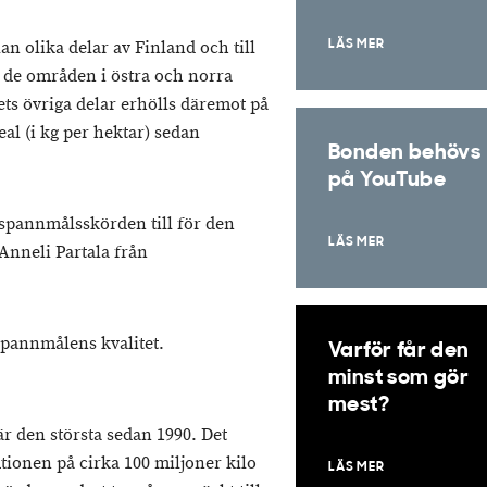
n olika delar av Finland och till
LÄS MER
i de områden i östra och norra
ts övriga delar erhölls däremot på
al (i kg per hektar) sedan
Bonden behövs
på YouTube
spannmålsskörden till för den
LÄS MER
nneli Partala från
spannmålens kvalitet.
Varför får den
minst som gör
mest?
är den största sedan 1990. Det
tionen på cirka 100 miljoner kilo
LÄS MER