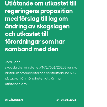
Utlåtande om utkastet till
regeringens proposition
med förslag till lag om
ändring av skogslagen
och utkastet till
förordningar som har
samband med den
Jord- och
skogsbruksministerietVN/17651/2025Svenska
lantbruksproducenternas centralförbund SLC
r.f. tackar för möjligheten att lämna
utlåtande om u...
UTLÅTANDEN
07.08.2026