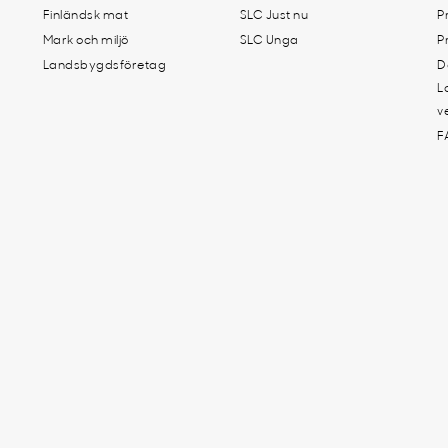
Finländsk mat
SLC Just nu
P
Mark och miljö
SLC Unga
P
Landsbygdsföretag
D
L
v
F