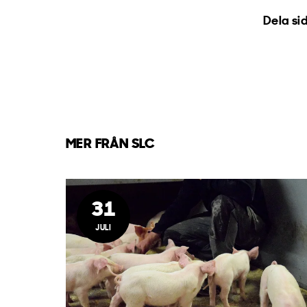
Dela si
MER FRÅN SLC
31
JULI