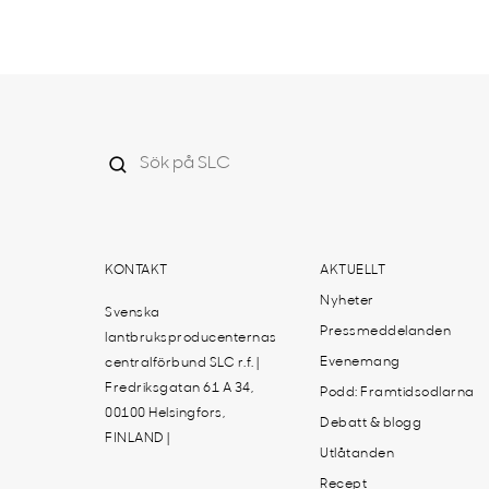
KONTAKT
AKTUELLT
Nyheter
Svenska
Pressmeddelanden
lantbruksproducenternas
Evenemang
centralförbund SLC r.f. |
Fredriksgatan 61 A 34,
Podd: Framtidsodlarna
00100 Helsingfors,
Debatt & blogg
FINLAND |
Utlåtanden
Recept