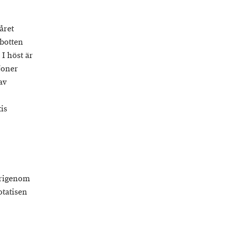
året
rbotten
I höst är
joner
av
is
ärigenom
otatisen