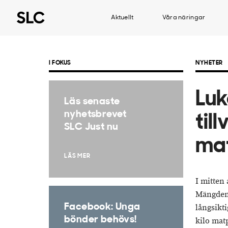
Aktuellt
Våra näringar
I FOKUS
NYHETER
Luk
Läs senaste
nyhetsbrevet
til
SLC Just nu
mat
LÄS MER
I mitten 
Mängden 
Facebook: Unga
långsikt
bönder behövs!
kilo mat