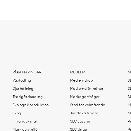
VÅRA NÄRINGAR
MEDLEM
M
Växtodling
Medlemskap
S
Djurhållning
Medlemsförmåner
S
Trädgårdsodling
Markägarfrågor
S
Ekologisk produktion
Stöd för välmående
M
Skog
Juridiska frågor
M
Finländsk mat
SLC Just nu
P
Mark och miljö
SLC Unga
P