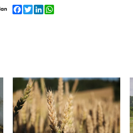
Facebook
Twitter
LinkedIn
WhatsApp
dan