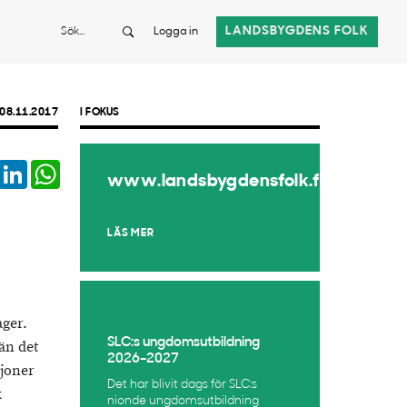
Sök
LANDSBYGDENS FOLK
Logga in
08.11.2017
I FOKUS
book
Twitter
LinkedIn
WhatsApp
www.landsbygdensfolk.fi
LÄS MER
ager.
SLC:s ungdomsutbildning
än det
2026–2027
ljoner
Det har blivit dags för SLC:s
k
nionde ungdomsutbildning