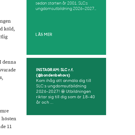
sedan starten år 2001. SLC:s
ungdomsutbildning 2026–2027...
ingen
d köld,
LÄS MER
tlig
 I denna
 svarade
INSTAGRAM: SLC r.f.
(@bondenbehovs)
4,
Kom ihåg att anmäla dig till
SLC:s ungdomsutbildning
2026-2027! 🤩 Utbildningen
riktar sig till dig som är 18–40
år och ...
sämre
n hösten
nde 11