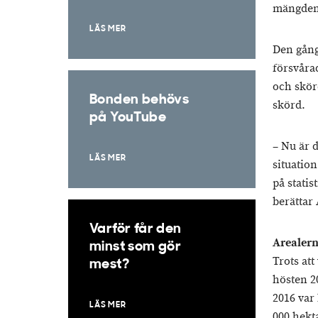
mängden l
LÄS MER
Den gång
försvåra
och skör
Bonden behövs
skörd.
på YouTube
– Nu är d
LÄS MER
situatio
på stati
berättar
Varför får den
Arealern
minst som gör
Trots at
mest?
hösten 2
2016 var 
LÄS MER
000 hekt