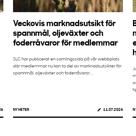
Veckovis marknadsutsikt för
spannmål, oljeväxter och
foderråvaror för medlemmar
SLC har publicerat en samlingssida på vår webbplats
där medlemmar nu kan ta del av marknadsutsikter för
J
spannmål, oljeväxter och foderråvaror....
m
o
h
26
NYHETER
11.07.2026
N