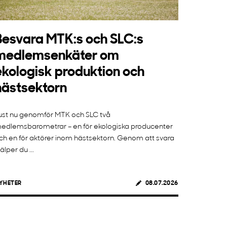
Besvara MTK:s och SLC:s
medlemsenkäter om
ekologisk produktion och
hästsektorn
ust nu genomför MTK och SLC två
edlemsbarometrar – en för ekologiska producenter
ch en för aktörer inom hästsektorn. Genom att svara
jälper du ...
YHETER
08.07.2026