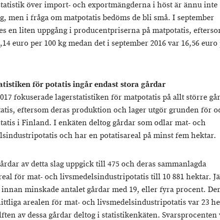
statistik över import- och exportmängderna i höst är ännu inte
lig, men i fråga om matpotatis bedöms de bli små. I september
es en liten uppgång i producentpriserna på matpotatis, efterso
9,14 euro per 100 kg medan det i september 2016 var 16,56 euro
tatistiken för potatis ingår endast stora gårdar
017 fokuserade lagerstatistiken för matpotatis på allt större g
tatis, eftersom deras produktion och lager utgör grunden för o
tatis i Finland. I enkäten deltog gårdar som odlar mat- och
lsindustripotatis och har en potatisareal på minst fem hektar.
gårdar av detta slag uppgick till 475 och deras sammanlagda
eal för mat- och livsmedelsindustripotatis till 10 881 hektar. J
 innan minskade antalet gårdar med 19, eller fyra procent. De
ttliga arealen för mat- och livsmedelsindustripotatis var 23 he
ften av dessa gårdar deltog i statistikenkäten. Svarsprocenten 