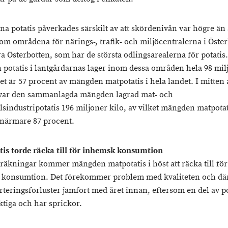
a potatis påverkades särskilt av att skördenivån var högre än 
om områdena för närings-, trafik- och miljöcentralerna i Öste
 Österbotten, som har de största odlingsarealerna för potatis. 
potatis i lantgårdarnas lager inom dessa områden hela 98 mil
ket är 57 procent av mängden matpotatis i hela landet. I mitten 
var den sammanlagda mängden lagrad mat- och
lsindustripotatis 196 miljoner kilo, av vilket mängden matpotat
 närmare 87 procent.
is torde räcka till för inhemsk konsumtion
eräkningar kommer mängden matpotatis i höst att räcka till för
 konsumtion. Det förekommer problem med kvaliteten och d
rteringsförluster jämfört med året innan, eftersom en del av p
ktiga och har sprickor.