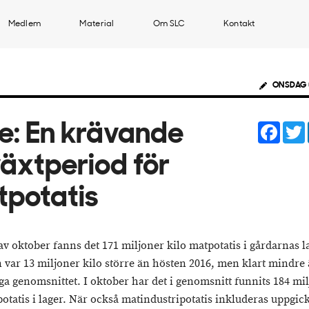
Medlem
Material
Om SLC
Kontakt
ONSDAG 
Face
e: En krävande
lväxtperiod för
potatis
av oktober fanns det 171 miljoner kilo matpotatis i gårdarnas l
var 13 miljoner kilo större än hösten 2016, men klart mindre 
iga genomsnittet. I oktober har det i genomsnitt funnits 184 mi
potatis i lager. När också matindustripotatis inkluderas uppgic