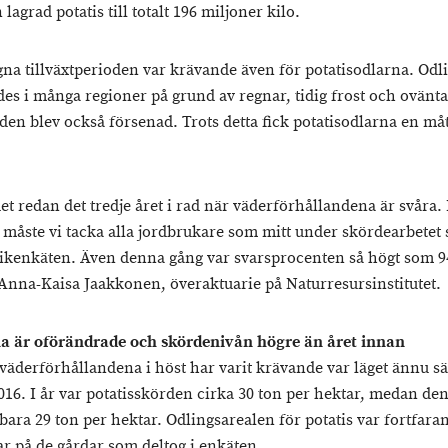
agrad potatis till totalt 196 miljoner kilo.
na tillväxtperioden var krävande även för potatisodlarna. Odl
des i många regioner på grund av regnar, tidig frost och ovänta
den blev också försenad. Trots detta fick potatisodlarna en måt
et redan det tredje året i rad när väderförhållandena är svåra.
n måste vi tacka alla jordbrukare som mitt under skördearbetet
stikenkäten. Även denna gång var svarsprocenten så högt som 9
 Anna-Kaisa Jaakkonen, överaktuarie på Naturresursinstitutet.
a är oförändrade och skördenivån högre än året innan
t väderförhållandena i höst har varit krävande var läget ännu 
016. I år var potatisskörden cirka 30 ton per hektar, medan de
bara 29 ton per hektar. Odlingsarealen för potatis var fortfara
ar på de gårdar som deltog i enkäten.