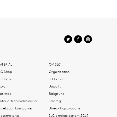
ATERIAL
OM SLC
LC Shop
Organisation
LC logo
SLC 75 år
kola
Uppgift
arknad
Bakgrund
aterial från webbinarier
Strategi
rojekt och kampanjer
Utvecklingsprogam
ressmaterial
SLC:s miljöprogram 2019