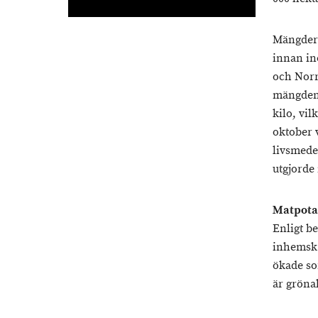
Mängdern
innan in
och Norra
mängden 
kilo, vil
oktober 
livsmede
utgjorde
Matpotat
Enligt b
inhemsk
ökade so
är gröna