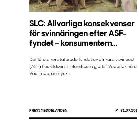
SLC: Allvarliga konsekvenser
för svinnäringen efter ASF-
fyndet – konsumentern...
Det första konstaterade fyndet av afrikansk svinpest
(ASF) hos vildsvin i Finland, som gjorts i Vederlax nära
Vaalimaa, är myck...
PRESSMEDDELANDEN
31.07.20