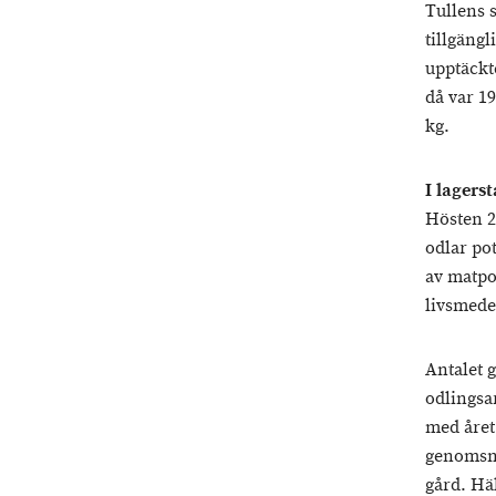
Tullens 
tillgäng
upptäckt
då var 1
kg.
I lagers
Hösten 2
odlar po
av matpo
livsmede
Antalet 
odlingsar
med året
genomsni
gård. Häl