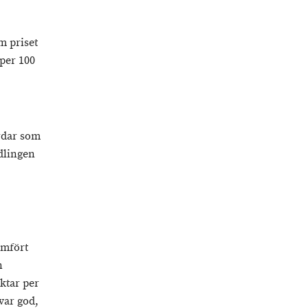
m priset
 per 100
årdar som
dlingen
ämfört
n
ktar per
var god,