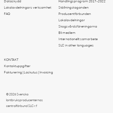
Dataskydd
Handlingsprogram 2017-2022
Lokalavdelningars verksamhet
Ställningstaganden
FAQ
Producentförbunden
Lokalavdelningar
Skogsvårdsföreningarna
Bli medlem
Internationellt samarbete
SLC in other languages
KONTAKT
Kontaktuppgifter
Fakturering | Laskutus | Invoicing
© 2026 Svenska
lantbruksproducenternas
centralförbund SLC r.f