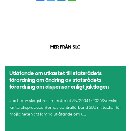
MER FRÅN SLC
Utlåtande om utkastet till statsrådets
förordning om ändring av statsrådets
förordning om dispenser enligt jaktlagen
Jord- och skogsbruksministerietVN/20041/2026Svenska
lantbruksproducenternas centralförbund SLC r.f. tackar för
möjligheten att lämna utlåtande om u...