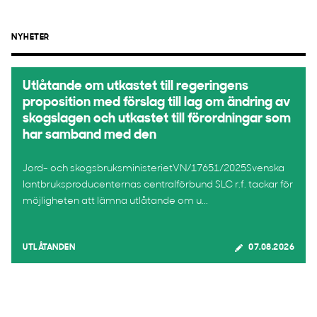
NYHETER
Utlåtande om utkastet till regeringens
proposition med förslag till lag om ändring av
skogslagen och utkastet till förordningar som
har samband med den
Jord- och skogsbruksministerietVN/17651/2025Svenska
lantbruksproducenternas centralförbund SLC r.f. tackar för
möjligheten att lämna utlåtande om u...
UTLÅTANDEN
07.08.2026