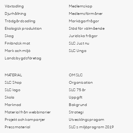
Växtodling
Medlemskap
Djurhållning
Medlemsförmåner
Trädgårdsodling
Markägarfrågor
Ekologisk produktion
Stöd för välmående
Skog
Juridiska frågor
Finländsk mat
SLC Just nu
Mark och miljö
SLC Unga
Landsbygdsföretag
MATERIAL
OM SLC
SLC Shop
Organisation
SLC logo
SLC 75 år
Skola
Uppgift
Marknad
Bakgrund
Material från webbinarier
Strategi
Projekt och kampanjer
Utvecklingsprogam
Pressmaterial
SLC:s miljöprogram 2019