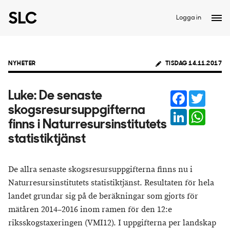
Logga in
NYHETER
TISDAG 14.11.2017
Facebook
Twitter
Luke: De senaste
skogsresursuppgifterna
LinkedIn
Whats
finns i Naturresursinstitutets
statistiktjänst
De allra senaste skogsresursuppgifterna finns nu i
Naturresursinstitutets statistiktjänst. Resultaten för hela
landet grundar sig på de beräkningar som gjorts för
mätåren 2014–2016 inom ramen för den 12:e
riksskogstaxeringen (VMI12). I uppgifterna per landskap