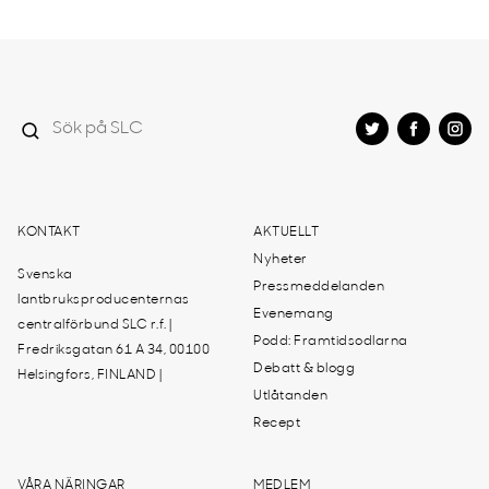
KONTAKT
AKTUELLT
Nyheter
Svenska
Pressmeddelanden
lantbruksproducenternas
Evenemang
centralförbund SLC r.f. |
Podd: Framtidsodlarna
Fredriksgatan 61 A 34, 00100
Debatt & blogg
Helsingfors, FINLAND |
Utlåtanden
Recept
VÅRA NÄRINGAR
MEDLEM