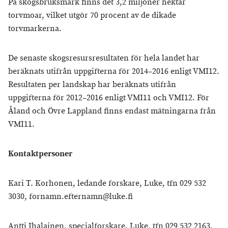
På skogsbruksmark finns det 3,2 miljoner hektar
torvmoar, vilket utgör 70 procent av de dikade
torvmarkerna.
De senaste skogsresursresultaten för hela landet har
beräknats utifrån uppgifterna för 2014–2016 enligt VMI12.
Resultaten per landskap har beräknats utifrån
uppgifterna för 2012–2016 enligt VMI11 och VMI12. För
Åland och Övre Lappland finns endast mätningarna från
VMI11.
Kontaktpersoner
Kari T. Korhonen, ledande forskare, Luke, tfn 029 532
3030, fornamn.efternamn@luke.fi
Antti Ihalainen, specialforskare, Luke, tfn 029 532 2163,