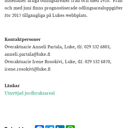
innehåller årliga odlingsarealer från och med 1920. Från
och med juni finns prognostiserade odlingsarealuppgifter
för 2017 tillgängliga på Lukes webbplats.
Kontaktpersoner
Överaktuarie Anneli Partala, Luke, tlf. 029 532 6803,
anneli.partala@luke.fi
Överaktuarie Irene Rosokivi, Luke, tlf. 029 532 6870,
irene.rosokivi@luke.fi
Länkar
Utnyttjad jordbruksareal
Facebook
Twitter
LinkedIn
WhatsApp