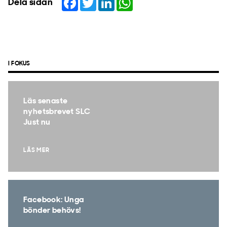
Dela sidan
I FOKUS
Läs senaste
nyhetsbrevet SLC
Just nu
LÄS MER
Facebook: Unga
bönder behövs!