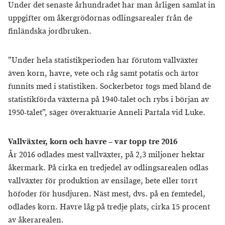
Under det senaste århundradet har man årligen samlat in
uppgifter om åkergrödornas odlingsarealer från de
finländska jordbruken.
”Under hela statistikperioden har förutom vallväxter
även korn, havre, vete och råg samt potatis och ärtor
funnits med i statistiken. Sockerbetor togs med bland de
statistikförda växterna på 1940-talet och rybs i början av
1950-talet”, säger överaktuarie Anneli Partala vid Luke.
Vallväxter, korn och havre – var topp tre 2016
År 2016 odlades mest vallväxter, på 2,3 miljoner hektar
åkermark. På cirka en tredjedel av odlingsarealen odlas
vallväxter för produktion av ensilage, bete eller torrt
höfoder för husdjuren. Näst mest, dvs. på en femtedel,
odlades korn. Havre låg på tredje plats, cirka 15 procent
av åkerarealen.