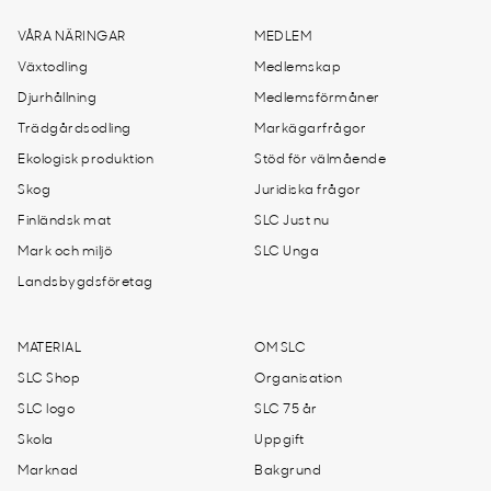
VÅRA NÄRINGAR
MEDLEM
Växtodling
Medlemskap
Djurhållning
Medlemsförmåner
Trädgårdsodling
Markägarfrågor
Ekologisk produktion
Stöd för välmående
Skog
Juridiska frågor
Finländsk mat
SLC Just nu
Mark och miljö
SLC Unga
Landsbygdsföretag
MATERIAL
OM SLC
SLC Shop
Organisation
SLC logo
SLC 75 år
Skola
Uppgift
Marknad
Bakgrund