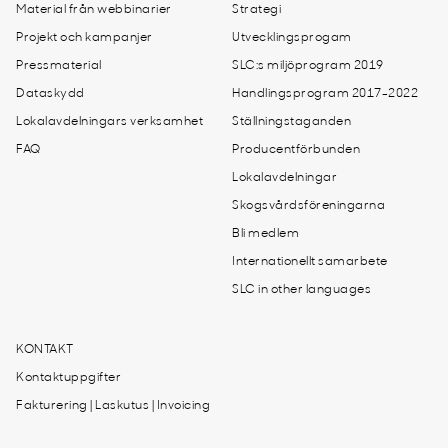
Material från webbinarier
Strategi
Projekt och kampanjer
Utvecklingsprogam
Pressmaterial
SLC:s miljöprogram 2019
Dataskydd
Handlingsprogram 2017-2022
Lokalavdelningars verksamhet
Ställningstaganden
FAQ
Producentförbunden
Lokalavdelningar
Skogsvårdsföreningarna
Bli medlem
Internationellt samarbete
SLC in other languages
KONTAKT
Kontaktuppgifter
Fakturering | Laskutus | Invoicing