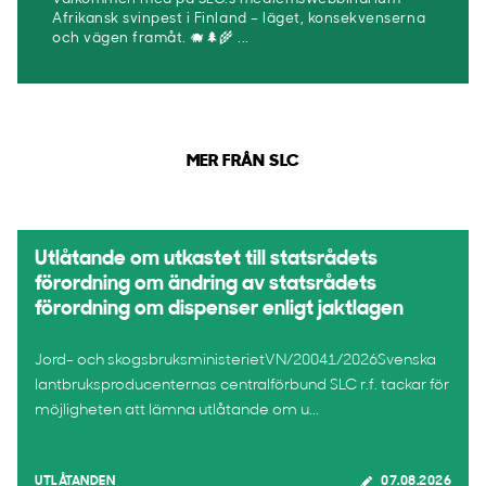
Afrikansk svinpest i Finland – läget, konsekvenserna
och vägen framåt. 🐗🌲🌾 ...
MER FRÅN SLC
Utlåtande om utkastet till statsrådets
förordning om ändring av statsrådets
förordning om dispenser enligt jaktlagen
Jord- och skogsbruksministerietVN/20041/2026Svenska
lantbruksproducenternas centralförbund SLC r.f. tackar för
möjligheten att lämna utlåtande om u...
UTLÅTANDEN
07.08.2026