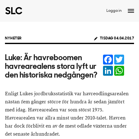
Logga in
NYHETER
TISDAG 04.04.2017
Facebook
Twitter
Luke: Är havreboomen
havrearealens stora lyft ur
LinkedIn
Whats
den historiska nedgången?
Enligt Lukes jordbruksstatistik var havreodlingsarealen
nästan fem gånger större för hundra år sedan jämfört
med idag. Havrearealen var som störst 1975.
Havrearealen var allra minst under 2010-talet. Havren
har dock förblivit en av de mest odlade växterna under
det senaste århundradet.