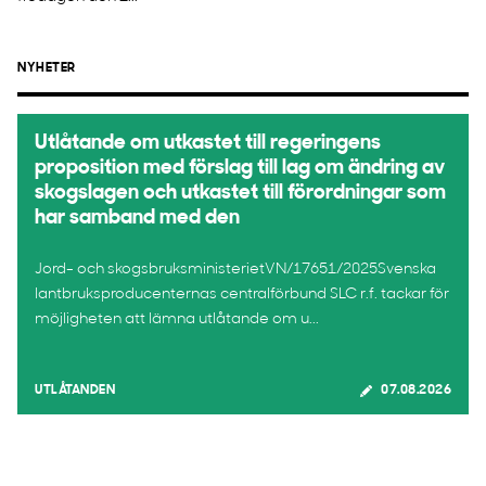
NYHETER
Utlåtande om utkastet till regeringens
proposition med förslag till lag om ändring av
skogslagen och utkastet till förordningar som
har samband med den
Jord- och skogsbruksministerietVN/17651/2025Svenska
lantbruksproducenternas centralförbund SLC r.f. tackar för
möjligheten att lämna utlåtande om u...
UTLÅTANDEN
07.08.2026