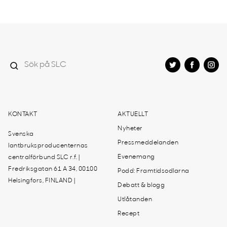
KONTAKT
AKTUELLT
Nyheter
Svenska
Pressmeddelanden
lantbruksproducenternas
Evenemang
centralförbund SLC r.f. |
Fredriksgatan 61 A 34, 00100
Podd: Framtidsodlarna
Helsingfors, FINLAND |
Debatt & blogg
Utlåtanden
Recept