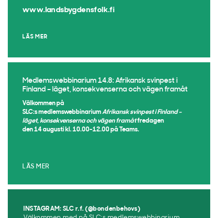
www.landsbygdensfolk.fi
LÄS MER
Medlemswebbinarium 14.8: Afrikansk svinpest i
Finland – läget, konsekvenserna och vägen framåt
Välkommen på
SLC:s medlemswebbinarium
Afrikansk svinpest i Finland –
läget, konsekvenserna och vägen framåt
fredagen
den 14 augusti kl. 10.00-12.00 på Teams.
LÄS MER
INSTAGRAM: SLC r.f. (@bondenbehovs)
Välkommen med på SLC:s medlemswebbinarium