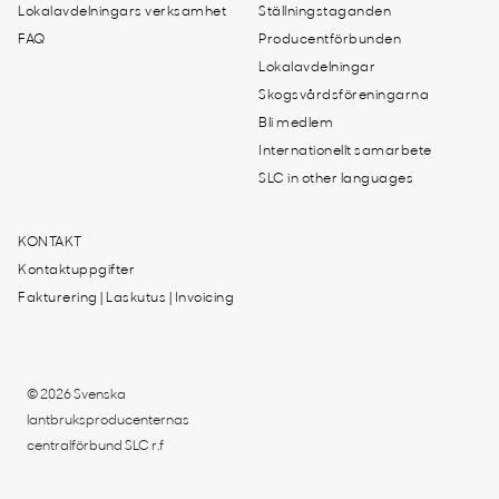
Lokalavdelningars verksamhet
Ställningstaganden
FAQ
Producentförbunden
Lokalavdelningar
Skogsvårdsföreningarna
Bli medlem
Internationellt samarbete
SLC in other languages
KONTAKT
Kontaktuppgifter
Fakturering | Laskutus | Invoicing
© 2026 Svenska
lantbruksproducenternas
centralförbund SLC r.f