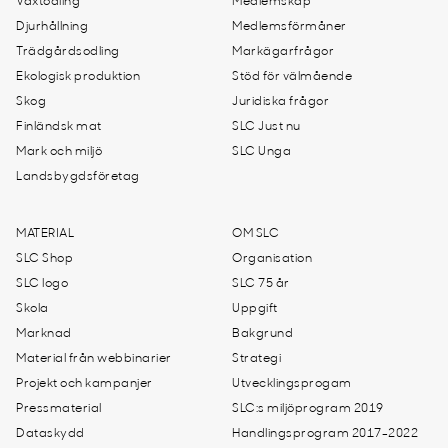
Växtodling
Medlemskap
Djurhållning
Medlemsförmåner
Trädgårdsodling
Markägarfrågor
Ekologisk produktion
Stöd för välmående
Skog
Juridiska frågor
Finländsk mat
SLC Just nu
Mark och miljö
SLC Unga
Landsbygdsföretag
MATERIAL
OM SLC
SLC Shop
Organisation
SLC logo
SLC 75 år
Skola
Uppgift
Marknad
Bakgrund
Material från webbinarier
Strategi
Projekt och kampanjer
Utvecklingsprogam
Pressmaterial
SLC:s miljöprogram 2019
Dataskydd
Handlingsprogram 2017-2022