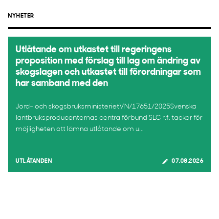
NYHETER
Utlåtande om utkastet till regeringens
proposition med förslag till lag om ändring av
skogslagen och utkastet till förordningar som
har samband med den
Jord- och skogsbruksministerietVN/17651/2025Svenska
lantbruksproducenternas centralförbund SLC r.f. tackar för
möjligheten att lämna utlåtande om u...
UTLÅTANDEN
07.08.2026