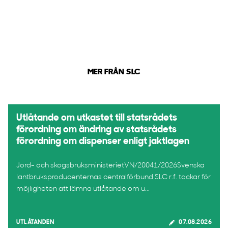
MER FRÅN SLC
Utlåtande om utkastet till statsrådets
förordning om ändring av statsrådets
förordning om dispenser enligt jaktlagen
Jord- och skogsbruksministerietVN/20041/2026Svenska
lantbruksproducenternas centralförbund SLC r.f. tackar för
möjligheten att lämna utlåtande om u...
UTLÅTANDEN
07.08.2026