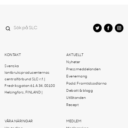
KONTAKT
AKTUELLT
Nyheter
Svenska
Pressmeddelanden
lantbruksproducenternas
Evenemang
centralförbund SLC r.f. |
Podd: Framtidsodlarna
Fredriksgatan 61 A 34, 00100
Debatt & blogg
Helsingfors, FINLAND |
Utlåtanden
Recept
VÅRA NÄRINGAR
MEDLEM