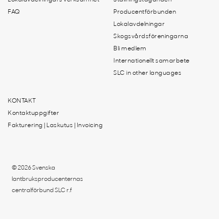
Lokalavdelningars verksamhet
Ställningstaganden
FAQ
Producentförbunden
Lokalavdelningar
Skogsvårdsföreningarna
Bli medlem
Internationellt samarbete
SLC in other languages
KONTAKT
Kontaktuppgifter
Fakturering | Laskutus | Invoicing
© 2026 Svenska
lantbruksproducenternas
centralförbund SLC r.f