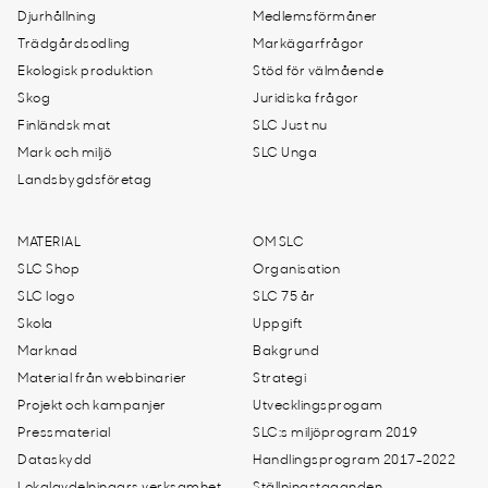
Djurhållning
Medlemsförmåner
Trädgårdsodling
Markägarfrågor
Ekologisk produktion
Stöd för välmående
Skog
Juridiska frågor
Finländsk mat
SLC Just nu
Mark och miljö
SLC Unga
Landsbygdsföretag
MATERIAL
OM SLC
SLC Shop
Organisation
SLC logo
SLC 75 år
Skola
Uppgift
Marknad
Bakgrund
Material från webbinarier
Strategi
Projekt och kampanjer
Utvecklingsprogam
Pressmaterial
SLC:s miljöprogram 2019
Dataskydd
Handlingsprogram 2017-2022