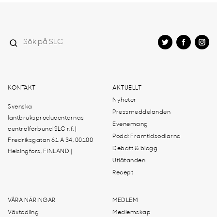
KONTAKT
AKTUELLT
Nyheter
Svenska
Pressmeddelanden
lantbruksproducenternas
Evenemang
centralförbund SLC r.f. |
Podd: Framtidsodlarna
Fredriksgatan 61 A 34, 00100
Debatt & blogg
Helsingfors, FINLAND |
Utlåtanden
Recept
VÅRA NÄRINGAR
MEDLEM
Växtodling
Medlemskap