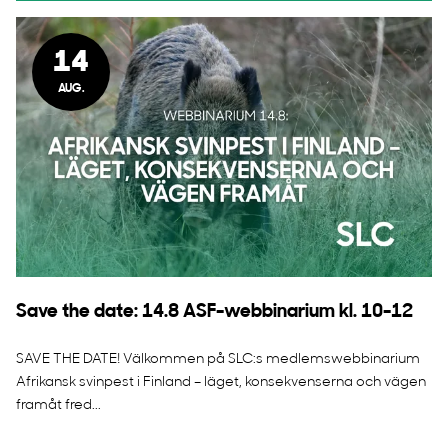
14
AUG.
Save the date: 14.8 ASF-webbinarium kl. 10-12
SAVE THE DATE! Välkommen på SLC:s medlemswebbinarium
Afrikansk svinpest i Finland – läget, konsekvenserna och vägen
framåt fred...