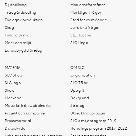
Djurhållning
Medlemsförmåner
Trädgårdsodling
Markägarfrågor
Ekologisk produktion
Stöd för välmående
Skog
Juridiska frågor
Finländsk mat
SLC Just nu
Mark och miljö
SLC Unga
Landsbygdsföretag
MATERIAL
OM SLC
SLC Shop
Organisation
SLC logo
SLC 75 år
Skola
Uppgift
Marknad
Bakgrund
Material från webbinarier
Strategi
Projekt och kampanjer
Utvecklingsprogam
Pressmaterial
SLC:s miljöprogram 2019
Dataskydd
Handlingsprogram 2017-2022