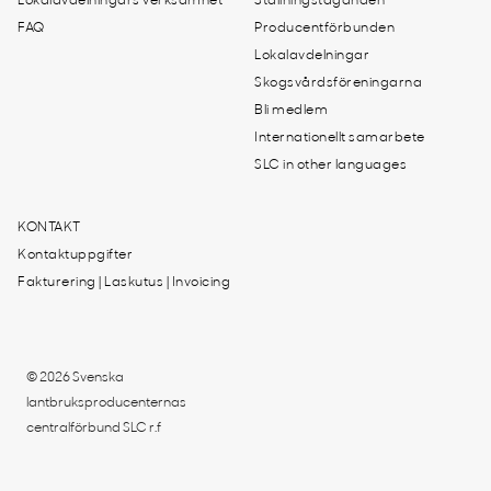
Lokalavdelningars verksamhet
Ställningstaganden
FAQ
Producentförbunden
Lokalavdelningar
Skogsvårdsföreningarna
Bli medlem
Internationellt samarbete
SLC in other languages
KONTAKT
Kontaktuppgifter
Fakturering | Laskutus | Invoicing
© 2026 Svenska
lantbruksproducenternas
centralförbund SLC r.f