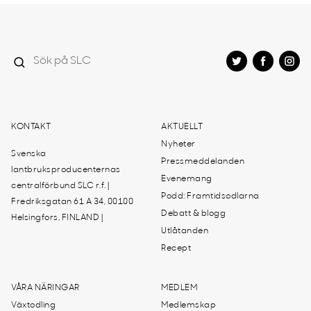
KONTAKT
AKTUELLT
Nyheter
Svenska
Pressmeddelanden
lantbruksproducenternas
Evenemang
centralförbund SLC r.f. |
Podd: Framtidsodlarna
Fredriksgatan 61 A 34, 00100
Debatt & blogg
Helsingfors, FINLAND |
Utlåtanden
Recept
VÅRA NÄRINGAR
MEDLEM
Växtodling
Medlemskap