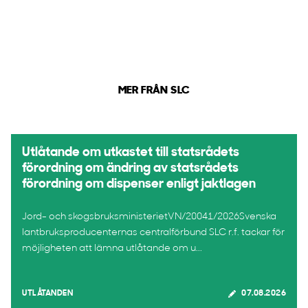
MER FRÅN SLC
Utlåtande om utkastet till statsrådets
förordning om ändring av statsrådets
förordning om dispenser enligt jaktlagen
Jord- och skogsbruksministerietVN/20041/2026Svenska
lantbruksproducenternas centralförbund SLC r.f. tackar för
möjligheten att lämna utlåtande om u...
UTLÅTANDEN
07.08.2026