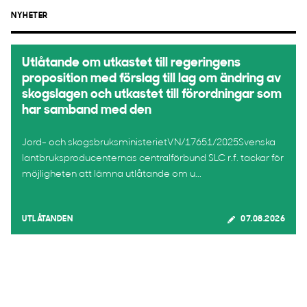
NYHETER
Utlåtande om utkastet till regeringens
proposition med förslag till lag om ändring av
skogslagen och utkastet till förordningar som
har samband med den
Jord- och skogsbruksministerietVN/17651/2025Svenska
lantbruksproducenternas centralförbund SLC r.f. tackar för
möjligheten att lämna utlåtande om u...
UTLÅTANDEN
07.08.2026